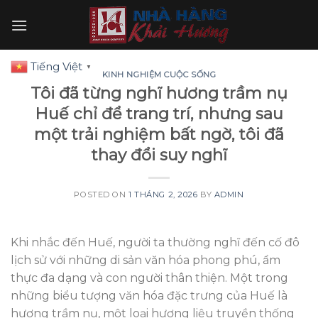
Skip
to
content
Tiếng Việt
▼
KINH NGHIỆM CUỘC SỐNG
Tôi đã từng nghĩ hương trầm nụ
Huế chỉ để trang trí, nhưng sau
một trải nghiệm bất ngờ, tôi đã
thay đổi suy nghĩ
POSTED ON
1 THÁNG 2, 2026
BY
ADMIN
Khi nhắc đến Huế, người ta thường nghĩ đến cố đô
lịch sử với những di sản văn hóa phong phú, ẩm
thực đa dạng và con người thân thiện. Một trong
những biểu tượng văn hóa đặc trưng của Huế là
hương trầm nụ, một loại hương liệu truyền thống