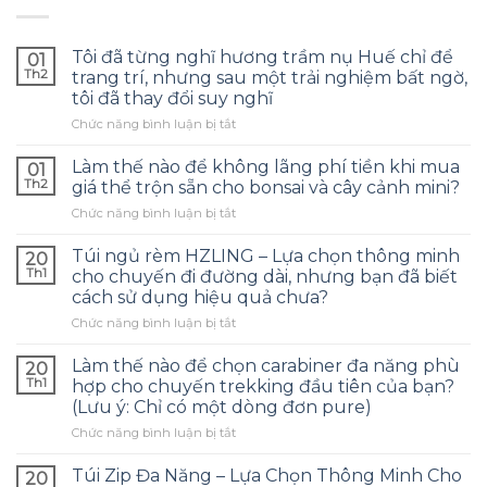
Tôi đã từng nghĩ hương trầm nụ Huế chỉ để
01
Th2
trang trí, nhưng sau một trải nghiệm bất ngờ,
tôi đã thay đổi suy nghĩ
ở
Chức năng bình luận bị tắt
Tôi
đã
Làm thế nào để không lãng phí tiền khi mua
01
từng
Th2
giá thể trộn sẵn cho bonsai và cây cảnh mini?
nghĩ
ở
Chức năng bình luận bị tắt
hương
Làm
trầm
thế
nụ
Túi ngủ rèm HZLING – Lựa chọn thông minh
20
nào
Huế
Th1
cho chuyến đi đường dài, nhưng bạn đã biết
để
chỉ
cách sử dụng hiệu quả chưa?
không
để
ở
Chức năng bình luận bị tắt
lãng
trang
Túi
phí
trí,
ngủ
tiền
Làm thế nào để chọn carabiner đa năng phù
nhưng
20
rèm
khi
sau
Th1
hợp cho chuyến trekking đầu tiên của bạn?
HZLING
mua
một
(Lưu ý: Chỉ có một dòng đơn pure)
–
giá
trải
ở
Chức năng bình luận bị tắt
Lựa
thể
nghiệm
Làm
chọn
trộn
bất
thế
thông
sẵn
Túi Zip Đa Năng – Lựa Chọn Thông Minh Cho
ngờ,
20
nào