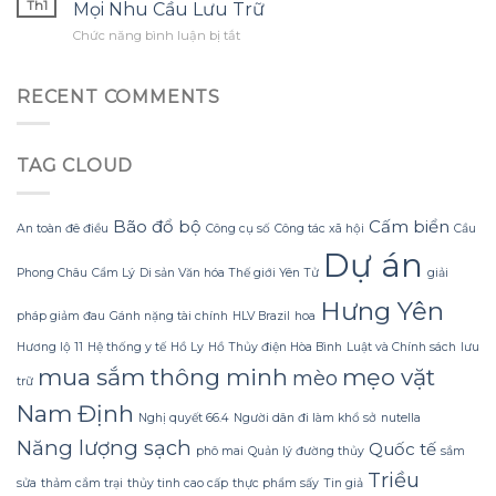
minh
cho
Th1
tôi
Mọi Nhu Cầu Lưu Trữ
để
cho
bonsai
đã
ở
Chức năng bình luận bị tắt
chọn
chuyến
và
thay
Túi
carabiner
đi
cây
đổi
Zip
đa
đường
cảnh
suy
Đa
RECENT COMMENTS
năng
dài,
mini?
nghĩ
Năng
phù
nhưng
–
hợp
bạn
Lựa
cho
đã
TAG CLOUD
Chọn
chuyến
biết
Thông
trekking
cách
Minh
đầu
sử
Cho
Bão đổ bộ
Cấm biển
tiên
dụng
An toàn đê điều
Công cụ số
Công tác xã hội
Cầu
Mọi
của
hiệu
Dự án
Nhu
bạn?
quả
Phong Châu
Cẩm Lý
Di sản Văn hóa Thế giới Yên Tử
giải
Cầu
(Lưu
chưa?
Lưu
ý:
Hưng Yên
Trữ
pháp giảm đau
Gánh nặng tài chính
HLV Brazil
hoa
Chỉ
có
Hương lộ 11
Hệ thống y tế
Hồ Ly
Hồ Thủy điện Hòa Bình
Luật và Chính sách
lưu
một
mua sắm thông minh
mẹo vặt
mèo
dòng
trữ
đơn
Nam Định
pure)
Nghị quyết 66.4
Người dân đi làm khổ sở
nutella
Năng lượng sạch
Quốc tế
phô mai
Quản lý đường thủy
sắm
Triều
sửa
thảm cắm trại
thủy tinh cao cấp
thực phẩm sấy
Tin giả