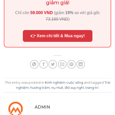
giảm giá!
Chỉ còn
59.000 VND
(giảm
19%
so với giá gốc
73.160 VND
)
👉 Xem chi tiết & Mua ngay!
This entry was posted in
Kinh nghiệm cuộc sống
and tagged
Trải
nghiệm
,
hương trầm
,
nụ Huế
,
đổi suy nghĩ
,
trang trí
.
ADMIN