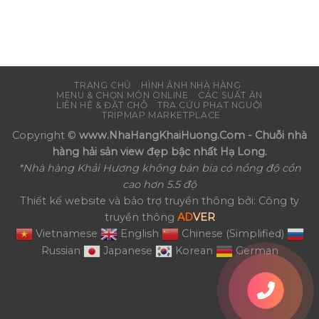
TRANG CHỦ
HÌNH ẢNH NHÀ HÀNG
MENU & CHỌN MÓN ONLINE
CÁC SUẤT ĂN
LIÊN HỆ & ĐẶT CHỖ
TRA CỨU PHẠT NGUỘI
TRIPMAP MARKETPLACE
Copyright ©
www.NhaHangKhaiHuong.Com - Chuỗi nhà
hàng hải sản view đẹp bậc nhất Hạ Long.
*Nhà hàng Khải Hương không bán bia có nồng độ cồn
cao hơn 5.5 độ
Thiết kế website và bảo trợ truyền thông bởi: Công ty
truyền thông
AD
VER
Vietnamese
English
Chinese (Simplified)
Russian
Japanese
Korean
German