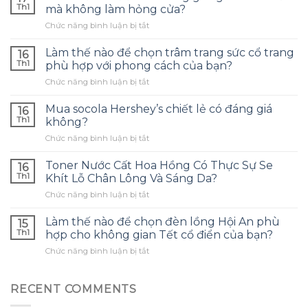
Th1
mà không làm hỏng cửa?
ở
Chức năng bình luận bị tắt
Làm
thế
Làm thế nào để chọn trâm trang sức cổ trang
16
nào
Th1
phù hợp với phong cách của bạn?
để
ở
Chức năng bình luận bị tắt
treo
Làm
bóng
thế
giáng
Mua socola Hershey’s chiết lẻ có đáng giá
16
nào
sinh
Th1
không?
để
lên
ở
Chức năng bình luận bị tắt
chọn
cửa
Mua
trâm
mà
socola
trang
Toner Nước Cất Hoa Hồng Có Thực Sự Se
không
16
Hershey’s
sức
Th1
Khít Lỗ Chân Lông Và Sáng Da?
làm
chiết
cổ
hỏng
ở
Chức năng bình luận bị tắt
lẻ
trang
cửa?
Toner
có
phù
Nước
đáng
Làm thế nào để chọn đèn lồng Hội An phù
hợp
15
Cất
giá
Th1
hợp cho không gian Tết cổ điển của bạn?
với
Hoa
không?
phong
ở
Chức năng bình luận bị tắt
Hồng
cách
Làm
Có
của
thế
Thực
bạn?
nào
RECENT COMMENTS
Sự
để
Se