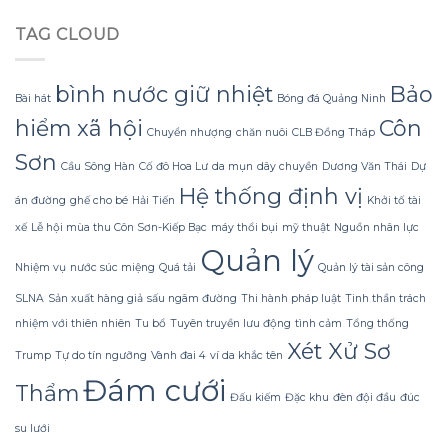
chọn
Khít
đèn
Lỗ
TAG CLOUD
lồng
Chân
Hội
Lông
An
Và
phù
bình nước giữ nhiệt
Bảo
Sáng
Bài hát
Bóng đá Quảng Ninh
hợp
Da?
cho
hiểm xã hội
Côn
Chuyển nhượng
chăn nuôi
CLB Đồng Tháp
không
gian
Sơn
Cầu Sông Hàn
Cố đô Hoa Lư
da mụn
dây chuyền
Dương Văn Thái
Dự
Tết
cổ
Hệ thống định vị
án đường
ghế cho bé
Hải Tiến
Khởi tố tài
điển
của
xế
Lễ hội mùa thu Côn Sơn-Kiếp Bạc
máy thổi bụi
mỹ thuật
Nguồn nhân lực
bạn?
Quản lý
Nhiệm vụ
nước súc miệng
Quá tải
Quản lý tài sản công
SLNA
Sản xuất hàng giả
sấu ngâm đường
Thi hành pháp luật
Tinh thần trách
nhiệm với thiên nhiên
Tu bổ
Tuyên truyền lưu động
tình cảm
Tổng thống
Xét Xử Sơ
Trump
Tự do tín ngưỡng
Vành đai 4
ví da khắc tên
Đám cưới
Thẩm
Đấu kiếm
Đặc khu
đèn đội đầu
đúc
su lưới