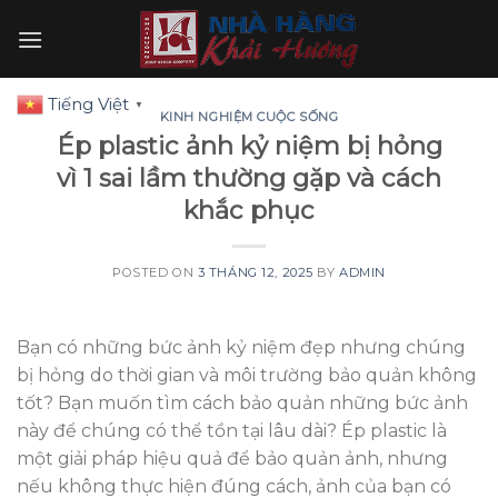
Skip
to
content
Tiếng Việt
▼
KINH NGHIỆM CUỘC SỐNG
Ép plastic ảnh kỷ niệm bị hỏng
vì 1 sai lầm thường gặp và cách
khắc phục
POSTED ON
3 THÁNG 12, 2025
BY
ADMIN
Bạn có những bức ảnh kỷ niệm đẹp nhưng chúng
bị hỏng do thời gian và môi trường bảo quản không
tốt? Bạn muốn tìm cách bảo quản những bức ảnh
này để chúng có thể tồn tại lâu dài? Ép plastic là
một giải pháp hiệu quả để bảo quản ảnh, nhưng
nếu không thực hiện đúng cách, ảnh của bạn có