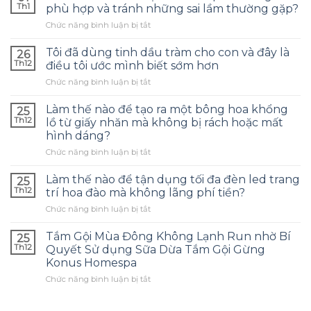
Th1
phù hợp và tránh những sai lầm thường gặp?
ở
Chức năng bình luận bị tắt
Làm
thế
Tôi đã dùng tinh dầu tràm cho con và đây là
26
nào
Th12
điều tôi ước mình biết sớm hơn
để
ở
Chức năng bình luận bị tắt
chọn
Tôi
túi
đã
bảo
Làm thế nào để tạo ra một bông hoa khổng
25
dùng
quản
Th12
lồ từ giấy nhăn mà không bị rách hoặc mất
tinh
tai
hình dáng?
dầu
nghe
ở
Chức năng bình luận bị tắt
tràm
phù
Làm
cho
hợp
thế
con
Làm thế nào để tận dụng tối đa đèn led trang
và
25
nào
và
tránh
Th12
trí hoa đào mà không lãng phí tiền?
để
đây
những
ở
Chức năng bình luận bị tắt
tạo
là
sai
Làm
ra
điều
lầm
thế
một
Tắm Gội Mùa Đông Không Lạnh Run nhờ Bí
tôi
25
thường
nào
bông
ước
Th12
Quyết Sử dụng Sữa Dừa Tắm Gội Gừng
gặp?
để
hoa
mình
Konus Homespa
tận
khổng
biết
ở
Chức năng bình luận bị tắt
dụng
lồ
sớm
Tắm
tối
từ
hơn
Gội
đa
giấy