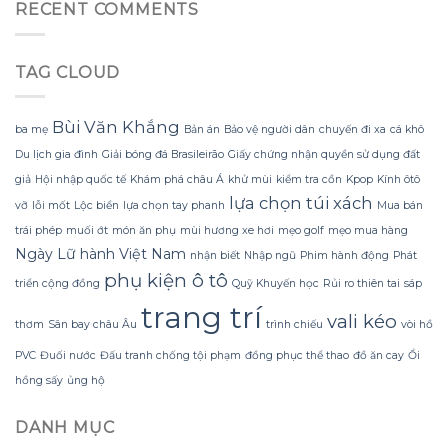
Mùa
đèn
RECENT COMMENTS
nhăn
Đông
led
mà
Không
trang
không
Lạnh
trí
bị
TAG CLOUD
Run
hoa
rách
nhờ
đào
hoặc
Bí
mà
mất
Quyết
không
Bùi Văn Khắng
hình
ba mẹ
Bản án
Bảo vệ người dân
chuyến đi xa
cá khô
Sử
lãng
dáng?
Du lịch gia đình
Giải bóng đá Brasileirão
Giấy chứng nhận quyền sử dụng đất
dụng
phí
Sữa
tiền?
giả
Hội nhập quốc tế
Khám phá châu Á
khử mùi
kiểm tra cồn
Kpop
Kính ôtô
Dừa
lựa chọn túi xách
vỡ
lỗi mốt
Lộc biển
lựa chọn tay phanh
Mua bán
Tắm
Gội
trái phép
muối ớt
món ăn phụ
mùi hương xe hơi
mẹo golf
mẹo mua hàng
Gừng
Ngày Lữ hành Việt Nam
nhận biết
Nhập ngũ
Phim hành động
Phát
Konus
Homespa
phụ kiện ô tô
triển cộng đồng
Quỹ Khuyến học
Rủi ro thiên tai
sáp
trang trí
vali kéo
thơm
Sân bay châu Âu
trình chiếu
vòi hồ
PVC
Đuối nước
Đấu tranh chống tội phạm
đồng phục thể thao
đồ ăn cay
Ổi
hồng sấy
ủng hộ
DANH MỤC