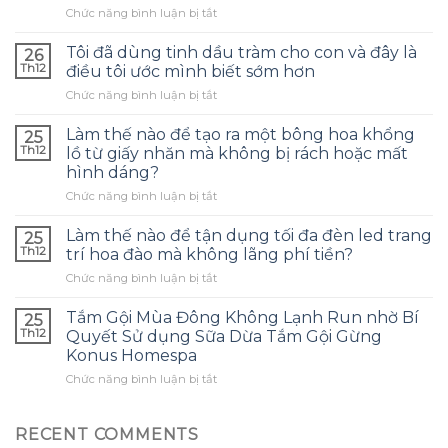
ở
Chức năng bình luận bị tắt
Làm
thế
Tôi đã dùng tinh dầu tràm cho con và đây là
26
nào
Th12
điều tôi ước mình biết sớm hơn
để
ở
Chức năng bình luận bị tắt
chọn
Tôi
túi
đã
bảo
Làm thế nào để tạo ra một bông hoa khổng
25
dùng
quản
Th12
lồ từ giấy nhăn mà không bị rách hoặc mất
tinh
tai
hình dáng?
dầu
nghe
ở
Chức năng bình luận bị tắt
tràm
phù
Làm
cho
hợp
thế
con
Làm thế nào để tận dụng tối đa đèn led trang
và
25
nào
và
tránh
Th12
trí hoa đào mà không lãng phí tiền?
để
đây
những
ở
Chức năng bình luận bị tắt
tạo
là
sai
Làm
ra
điều
lầm
thế
một
Tắm Gội Mùa Đông Không Lạnh Run nhờ Bí
tôi
25
thường
nào
bông
ước
Th12
Quyết Sử dụng Sữa Dừa Tắm Gội Gừng
gặp?
để
hoa
mình
Konus Homespa
tận
khổng
biết
ở
Chức năng bình luận bị tắt
dụng
lồ
sớm
Tắm
tối
từ
hơn
Gội
đa
giấy
Mùa
đèn
RECENT COMMENTS
nhăn
Đông
led