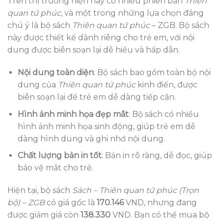
Trên thị trường hiện nay có nhiều phiên bản
Thiên
quan tứ phúc
, và một trong những lựa chọn đáng
chú ý là bộ sách
Thiên quan tứ phúc
– ZGB. Bộ sách
này được thiết kế dành riêng cho trẻ em, với nội
dung được biên soạn lại dễ hiểu và hấp dẫn.
Nội dung toàn diện
: Bộ sách bao gồm toàn bộ nội
dung của
Thiên quan tứ phúc
kinh điển, được
biên soạn lại để trẻ em dễ dàng tiếp cận.
Hình ảnh minh họa đẹp mắt
: Bộ sách có nhiều
hình ảnh minh họa sinh động, giúp trẻ em dễ
dàng hình dung và ghi nhớ nội dung.
Chất lượng bản in tốt
: Bản in rõ ràng, dễ đọc, giúp
bảo vệ mắt cho trẻ.
Hiện tại, bộ sách
Sách – Thiên quan tứ phúc (Trọn
bộ) – ZGB
có giá gốc là
170.146
VND, nhưng đang
được giảm giá còn
138.330
VND. Bạn có thể mua bộ