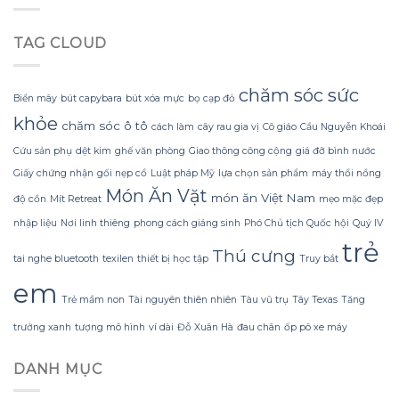
mà
Không
trang
không
Lạnh
trí
bị
TAG CLOUD
Run
hoa
rách
nhờ
đào
hoặc
Bí
mà
mất
Quyết
không
chăm sóc sức
hình
Biển mây
bút capybara
bút xóa mực
bọ cạp đỏ
Sử
lãng
dáng?
khỏe
dụng
phí
chăm sóc ô tô
cách làm
cây rau gia vị
Cô giáo
Cầu Nguyễn Khoái
Sữa
tiền?
Dừa
Cứu sản phụ
dệt kim
ghế văn phòng
Giao thông công cộng
giá đỡ bình nước
Tắm
Giấy chứng nhận
gối nẹp cổ
Luật pháp Mỹ
lựa chọn sản phẩm
máy thổi nồng
Gội
Món Ăn Vặt
Gừng
món ăn Việt Nam
độ cồn
Mít Retreat
mẹo mặc đẹp
Konus
nhập liệu
Nơi linh thiêng
phong cách giáng sinh
Phó Chủ tịch Quốc hội
Quý IV
Homespa
trẻ
Thú cưng
tai nghe bluetooth
texilen
thiết bị học tập
Truy bắt
em
Trẻ mầm non
Tài nguyên thiên nhiên
Tàu vũ trụ
Tây Texas
Tăng
trưởng xanh
tượng mô hình
ví dài
Đỗ Xuân Hà
đau chân
ốp pô xe máy
DANH MỤC