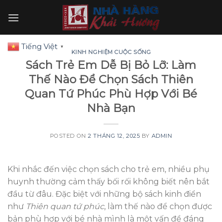
Skip
to
content
Tiếng Việt
▼
KINH NGHIỆM CUỘC SỐNG
Sách Trẻ Em Dễ Bị Bỏ Lỡ: Làm
Thế Nào Để Chọn Sách Thiên
Quan Tứ Phúc Phù Hợp Với Bé
Nhà Bạn
POSTED ON
2 THÁNG 12, 2025
BY
ADMIN
Khi nhắc đến việc chọn sách cho trẻ em, nhiều phụ
huynh thường cảm thấy bối rối không biết nên bắt
đầu từ đâu. Đặc biệt với những bộ sách kinh điển
như
Thiên quan tứ phúc
, làm thế nào để chọn được
bản phù hợp với bé nhà mình là một vấn đề đáng