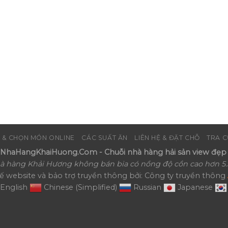
 & CHỌN MÓN ONLINE
CÁC SUẤT ĂN
LIÊN HỆ & ĐẶT CHỖ
TRA C
haHangKhaiHuong.Com - Chuỗi nhà hàng hải sản view đẹp 
à hàng Khải Hương không bán bia có nồng độ cồn cao hơn 5.
kế website và bảo trợ truyền thông bởi: Công ty truyền thông
English
Chinese (Simplified)
Russian
Japanese