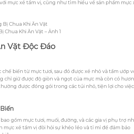
 với mực xé tẩm vị, cũng như tìm hiểu về sản phẩm mực 
ị Chua Khi Ăn Vặt – Ảnh 1
n Vặt Độc Đáo
 chế biến từ mực tươi, sau đó được xé nhỏ và tẩm ướp v
ng chỉ giữ được độ giòn và ngọt của mực mà còn có hươ
 thường được đóng gói trong các túi nhỏ, tiện lợi cho việc
 Biến
ao gồm mực tươi, muối, đường, và các gia vị phụ trợ n
ến mực xé tẩm vị đòi hỏi sự khéo léo và tỉ mỉ để đảm bảo