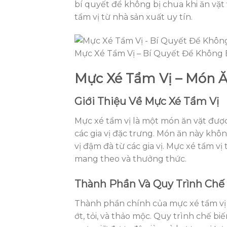
bí quyết để không bị chua khi ăn vặt
tẩm vị từ nhà sản xuất uy tín.
Mực Xé Tẩm Vị – Bí Quyết Để Không B
Mực Xé Tẩm Vị – Món Ă
Giới Thiệu Về Mực Xé Tẩm Vị
Mực xé tẩm vị là một món ăn vặt được
các gia vị đặc trưng. Món ăn này khô
vị đậm đà từ các gia vị. Mực xé tẩm vị
mang theo và thưởng thức.
Thành Phần Và Quy Trình Chế
Thành phần chính của mực xé tẩm vị b
ớt, tỏi, và thảo mộc. Quy trình chế bi