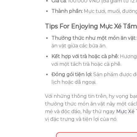
Giá cả:
100.000 VND (đã giảm từ 12
Thành phần:
Mực tươi, muối, đường,
Tips For Enjoying Mực Xé Tẩm
Thưởng thức như một món ăn vặt:
ăn vặt giữa các bữa ăn.
Kết hợp với trà hoặc cà phê:
Hương v
với một tách trà hoặc cà phê.
Đóng gói tiện lợi:
Sản phẩm được đón
lịch hoặc dã ngoại.
Với những thông tin trên, hy vọng bạ
thưởng thức món ăn vặt này một các
mẻ và độc đáo, hãy thử ngay
Mực Xé 
vị đặc trưng và tiện lợi của nó.