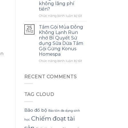
không lãng phí
mình
ra
tiền?
biết
một
sớm
bông
ở
Chức năng bình luận bị tắt
hơn
hoa
Làm
khổng
thế
Tắm Gội Mùa Đông
25
lồ
nào
Th12
Không Lạnh Run
từ
để
nhờ Bí Quyết Sử
giấy
tận
dụng Sữa Dừa Tắm
nhăn
dụng
Gội Gừng Konus
mà
tối
ón
Homespa
không
đa
bị
đèn
ở
Chức năng bình luận bị tắt
rách
led
Tắm
hoặc
trang
Gội
mất
trí
Mùa
RECENT COMMENTS
hình
hoa
Đông
dáng?
đào
Không
mà
Lạnh
không
TAG CLOUD
Run
lãng
nhờ
phí
Bí
tiền?
Quyết
Bão đổ bộ
Bảo tồn đa dạng sinh
Sử
Chiếm đoạt tài
dụng
học
Sữa
sản