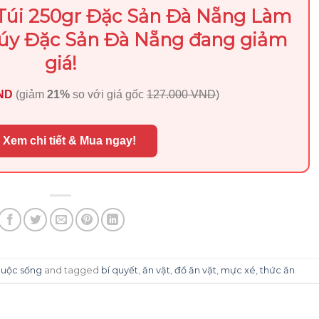
 Túi 250gr Đặc Sản Đà Nẵng Làm
úy Đặc Sản Đà Nẵng đang giảm
giá!
VND
(giảm
21%
so với giá gốc
127.000 VND
)
 Xem chi tiết & Mua ngay!
cuộc sống
and tagged
bí quyết
,
ăn vặt
,
đồ ăn vặt
,
mực xé
,
thức ăn
.