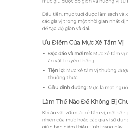
mực giữ được độ giòn và hương vị tự 
Đầu tiên, mực tươi được làm sạch và x
các gia vị trong một thời gian nhất đ
để tạo độ giòn và dai.
Ưu Điểm Của Mực Xé Tẩm Vị
Độc đáo và mới mẻ:
Mực xé tẩm vị 
ăn vặt truyền thống.
Tiện lợi:
Mực xé tẩm vị thường được
thưởng thức.
Giàu dinh dưỡng:
Mực là một nguồn
Làm Thế Nào Để Không Bị Chu
Khi ăn vặt với mực xé tẩm vị, một số 
nhiên của mực hoặc các gia vị sử dụn
giúp bạn giảm thiểu tình trạng này: