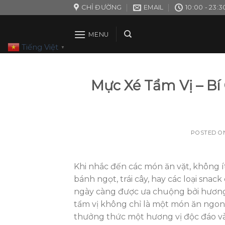
Skip
CHỈ ĐƯỜNG
EMAIL
10:00 - 23:3
to
content
MENU
Tiếng Việt
▼
Mực Xé Tẩm Vị – Bí
POSTED 
Khi nhắc đến các món ăn vặt, không
bánh ngọt, trái cây, hay các loại sna
ngày càng được ưa chuộng bởi hương v
tẩm vị không chỉ là một món ăn ngon
thưởng thức một hương vị độc đáo và