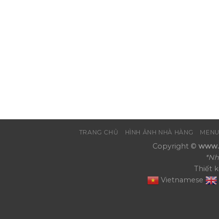
TRANG CHỦ
HÌNH ẢNH NHÀ HÀNG
MENU
Copyright ©
www.N
*Nh
Thiết 
Vietnamese