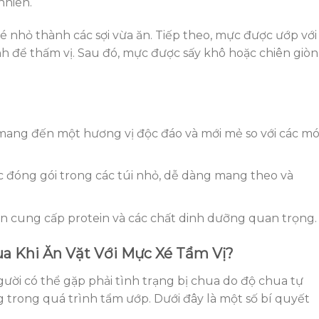
nhiên.
é nhỏ thành các sợi vừa ăn. Tiếp theo, mực được ướp với
ịnh để thấm vị. Sau đó, mực được sấy khô hoặc chiên giòn
mang đến một hương vị độc đáo và mới mẻ so với các m
 đóng gói trong các túi nhỏ, dễ dàng mang theo và
 cung cấp protein và các chất dinh dưỡng quan trọng.
a Khi Ăn Vặt Với Mực Xé Tẩm Vị?
người có thể gặp phải tình trạng bị chua do độ chua tự
g trong quá trình tẩm ướp. Dưới đây là một số bí quyết