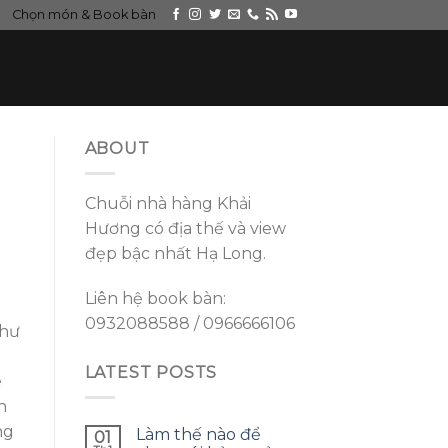
Chọn món & Book bàn
ABOUT
Chuỗi nhà hàng Khải
Hương có địa thế và view
đẹp bậc nhất Hạ Long.
Liên hệ book bàn:
0932088588 / 0966666106
như
LATEST POSTS
é
n
ng
Làm thế nào để
01