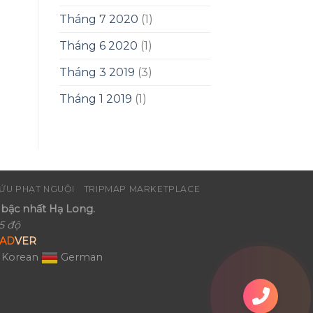
Tháng 7 2020
(1)
Tháng 6 2020
(1)
Tháng 3 2019
(3)
Tháng 1 2019
(1)
ỨU PHẠT NGUỘI
TRIPMAP MARKETPLACE
bậc nhất Hạ Long.
5 độ
AD
VER
Korean
German