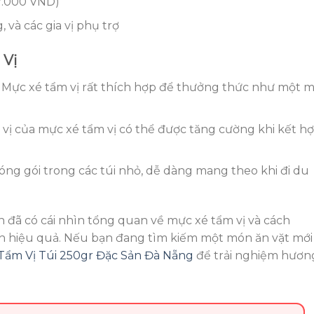
7.000 VND)
 và các gia vị phụ trợ
 Vị
Mực xé tẩm vị rất thích hợp để thưởng thức như một 
ị của mực xé tẩm vị có thể được tăng cường khi kết h
g gói trong các túi nhỏ, dễ dàng mang theo khi đi du
n đã có cái nhìn tổng quan về mực xé tẩm vị và cách
h hiệu quả. Nếu bạn đang tìm kiếm một món ăn vặt mới
Tẩm Vị Túi 250gr Đặc Sản Đà Nẵng
để trải nghiệm hươn