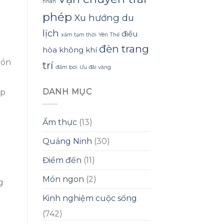
nhân
phép
Xu hướng du
lịch
điều
xăm tạm thời
Yên Thế
đèn trang
hòa không khí
món
trí
đầm bơi
Ưu đãi vàng
DANH MỤC
ợp
Ẩm thực
(13)
Quảng Ninh
(30)
Điểm đến
(11)
Món ngon
(2)
g
Kinh nghiệm cuộc sống
(742)