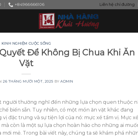
0
+84966666106
Liên hệ chỉ đường
KINH NGHIỆM CUỘC SỐNG
 Quyết Để Không Bị Chua Khi Ăn
Vặt
ON
26 THÁNG MƯỜI MỘT, 2025
BY
ADMIN
 ít người thường nghĩ đến những lựa chọn quen thuộc 
ck chế biến sẵn. Tuy nhiên, có một món ăn vặt khác đang
ị đặc trưng và sự tiện lợi của nó: mực xé tẩm vị. Mực x
 mà còn là một sự lựa chọn hoàn hảo cho những ai muố
 mới mẻ. Trong bài viết này, chúng ta sẽ khám phá nhữ