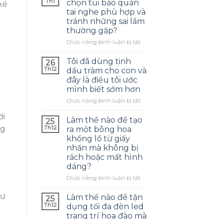
Th1
chọn túi bảo quản
xé
tai nghe phù hợp và
tránh những sai lầm
thường gặp?
ở
Chức năng bình luận bị tắt
Làm
thế
Tôi đã dùng tinh
26
nào
Th12
dầu tràm cho con và
để
đây là điều tôi ước
chọn
mình biết sớm hơn
túi
bảo
ở
Chức năng bình luận bị tắt
quản
Tôi
ới
tai
đã
Làm thế nào để tạo
25
nghe
dùng
Th12
ng
ra một bông hoa
phù
tinh
khổng lồ từ giấy
hợp
dầu
nhăn mà không bị
và
tràm
rách hoặc mất hình
tránh
cho
dáng?
những
con
sai
và
ở
Chức năng bình luận bị tắt
lầm
đây
Làm
thường
là
thế
hư
Làm thế nào để tận
25
gặp?
điều
nào
Th12
dụng tối đa đèn led
tôi
để
trang trí hoa đào mà
ước
tạo