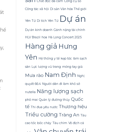
Dừa
Chất độc da cam
Công cụ số
Tắm
Công tác xã hội
Di sản Văn hóa Thế giới
Gội
át
Gừng
Dự án
Konus
Yên Tử
Di tích Yên Tử
Homespa
thể
Dự án kinh doanh
Gánh nặng tài chính
HLV Brazil
hoa
Hà Long Concert 2025
Hàng giả
Hưng
y,
Yên
Hệ thống y tế
kẹp tóc
làm sạch
sân
Lực lượng vũ trang
móng tay giả
Nam Định
Mưa rào
Nghị
am
quyết 66.4
Người dân đi làm khổ sở
.
Năng lượng sạch
nutella
Quốc
phô mai
Quản lý đường thủy
tế
Thương hiệu
Thi đua yêu nước
Triều cường
Tràng An
Tàu
cao tốc bốc cháy
Tàu chìm
Vô địch cá
Vận chuyển trái