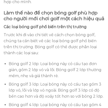
hợp cho mình.
Làm thế nào để chọn bóng golf phù hợp
cho người mới chơi golf một cách hiệu quả
Các loại bóng golf phổ biến trên thị trường
Trước khi đi vào chi tiết về cách chọn bóng golf,
chúng ta cần biết về các loại bóng golf phổ biến
trên thị trường. Bóng golf có thể được phân loại
thành các loại sau:
Bóng golf 2 lớp: Loại bóng này có cấu tạo đơn
giản, gồm 2 lớp vỏ và lõi. Bóng golf 2 lớp thường
mềm, nhẹ và giá thành rẻ.
Bóng golf 3 lớp: Loại bóng này có cấu tạo gồm 3
lớp vỏ, lõi và lớp vỏ ngoài. Bóng golf 3 lớp có độ
bền cao hơn và độ xoáy tốt hơn so với bóng 2 lớp.
Bóng golf 4 lớp: Loại bóng này có cấu tạo gồm 4