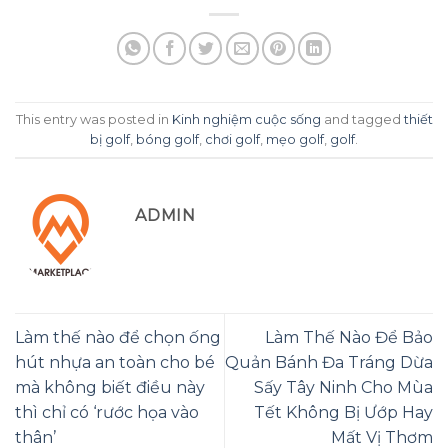
This entry was posted in
Kinh nghiệm cuộc sống
and tagged
thiết
bị golf
,
bóng golf
,
chơi golf
,
mẹo golf
,
golf
.
ADMIN
Làm thế nào để chọn ống
Làm Thế Nào Để Bảo
hút nhựa an toàn cho bé
Quản Bánh Đa Tráng Dừa
mà không biết điều này
Sấy Tây Ninh Cho Mùa
thì chỉ có ‘rước họa vào
Tết Không Bị Ướp Hay
thân’
Mất Vị Thơm