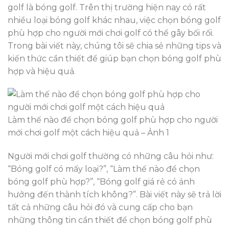
golf là bóng golf. Trên thị trường hiện nay có rất
nhiều loại bóng golf khác nhau, việc chọn bóng golf
phù hợp cho người mới chơi golf có thể gây bối rối.
Trong bài viết này, chúng tôi sẽ chia sẻ những tips và
kiến thức cần thiết để giúp bạn chọn bóng golf phù
hợp và hiệu quả.
Làm thế nào để chọn bóng golf phù hợp cho người
mới chơi golf một cách hiệu quả – Ảnh 1
Người mới chơi golf thường có những câu hỏi như:
“Bóng golf có mấy loại?”, “Làm thế nào để chọn
bóng golf phù hợp?”, “Bóng golf giá rẻ có ảnh
hưởng đến thành tích không?”. Bài viết này sẽ trả lời
tất cả những câu hỏi đó và cung cấp cho bạn
những thông tin cần thiết để chọn bóng golf phù