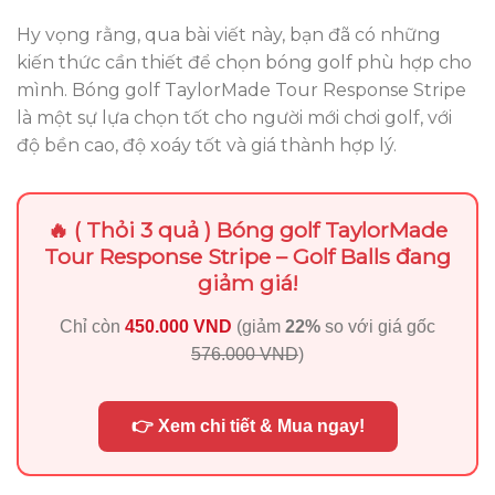
Hy vọng rằng, qua bài viết này, bạn đã có những
kiến thức cần thiết để chọn bóng golf phù hợp cho
mình. Bóng golf TaylorMade Tour Response Stripe
là một sự lựa chọn tốt cho người mới chơi golf, với
độ bền cao, độ xoáy tốt và giá thành hợp lý.
🔥 ( Thỏi 3 quả ) Bóng golf TaylorMade
Tour Response Stripe – Golf Balls đang
giảm giá!
Chỉ còn
450.000 VND
(giảm
22%
so với giá gốc
576.000 VND
)
👉 Xem chi tiết & Mua ngay!