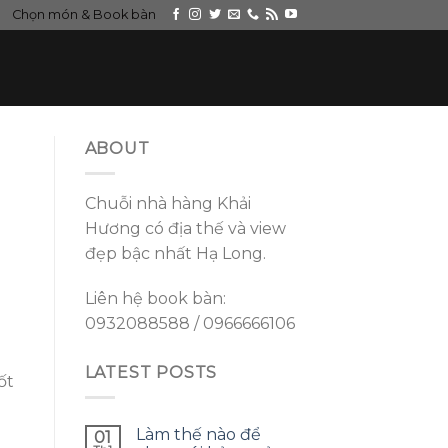
Chọn món & Book bàn
ABOUT
Chuỗi nhà hàng Khải
Hương có địa thế và view
đẹp bậc nhất Hạ Long.
Liên hệ book bàn:
0932088588 / 0966666106
LATEST POSTS
ốt
Làm thế nào để
01