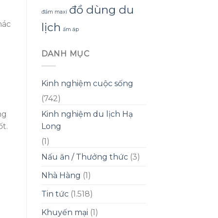
đồ dùng du
đầm maxi
hác
lịch
ấm áp
DANH MỤC
Kinh nghiệm cuộc sống
(742)
Kinh nghiệm du lịch Hạ
ng
Long
t.
(1)
Nấu ăn / Thưởng thức
(3)
Nhà Hàng
(1)
Tin tức
(1.518)
Khuyến mại
(1)