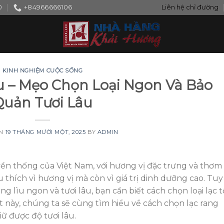
0
+84966666106
Liên hệ chỉ đường
KINH NGHIỆM CUỘC SỐNG
u – Mẹo Chọn Loại Ngon Và Bảo
Quản Tươi Lâu
ON
19 THÁNG MƯỜI MỘT, 2025
BY
ADMIN
yền thống của Việt Nam, với hương vị đặc trưng và thơm
thích vì hương vị mà còn vì giá trị dinh dưỡng cao. Tuy
g lìu ngon và tươi lâu, bạn cần biết cách chọn loại lạc t
t này, chúng ta sẽ cùng tìm hiểu về cách chọn lạc rang
ữ được độ tươi lâu.