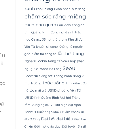
Ben Affleck
Dừa
Tắm
xanh
Bão Halong
Bệnh nhân
bữa sáng
Gội
chăm sóc răng miệng
Gừng
Konus
cách bảo quản
Homespa
Câu view
Công an
tỉnh Quảng Ninh
Công nghệ sinh trắc
học
Galaxy J5
hơi thở thơm
Khu di tích
Yên Tử
khuôn silicone
Không rõ nguồn
lỗi thời trang
gốc
Kiểm tra công tơ
Lìu
Nghệ sĩ Soobin
Nâng cấp cầu
nộp phạt
ng
Seoul
nguội
Oakwood Ha Long
SpaceNK
Sống sót
Tháng hành động vì
thức uống
ược
môi trường
Tìm kiếm cứu
hộ
tóc mái giả
UBND phường Yên Tử
UBND tỉnh Quảng Bình
Vui hội Trăng
ng
rằm
Vùng hạ du
Vũ khí hiện đại
Vịnh
và
Xanh58
Xuất nhập khẩu
Điểm check-in
Đại hội đại biểu
Đo đường
Đảo Cái
Chiên
Đổi mới giáo dục
Đội tuyển Brazil