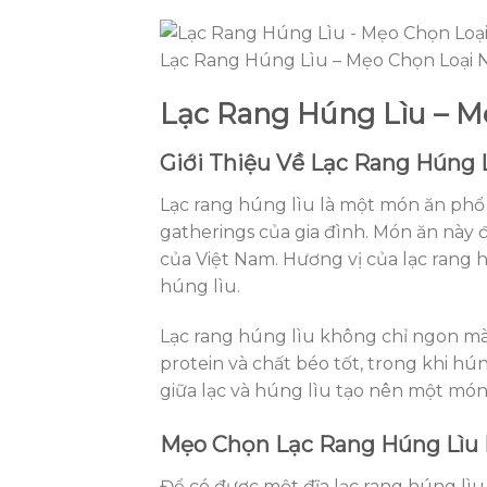
Lạc Rang Húng Lìu – Mẹo Chọn Loại 
Lạc Rang Húng Lìu – M
Giới Thiệu Về Lạc Rang Húng 
Lạc rang húng lìu là một món ăn phổ b
gatherings của gia đình. Món ăn này đ
của Việt Nam. Hương vị của lạc rang hú
húng lìu.
Lạc rang húng lìu không chỉ ngon mà 
protein và chất béo tốt, trong khi hú
giữa lạc và húng lìu tạo nên một mó
Mẹo Chọn Lạc Rang Húng Lìu
Để có được một đĩa lạc rang húng lìu 