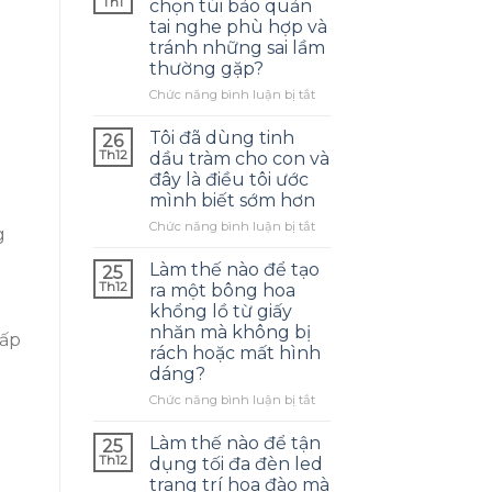
Th1
chọn túi bảo quản
tai nghe phù hợp và
tránh những sai lầm
thường gặp?
ở
Chức năng bình luận bị tắt
Làm
thế
Tôi đã dùng tinh
26
nào
Th12
dầu tràm cho con và
để
đây là điều tôi ước
chọn
mình biết sớm hơn
túi
bảo
ở
Chức năng bình luận bị tắt
g
quản
Tôi
tai
đã
Làm thế nào để tạo
25
nghe
dùng
Th12
ra một bông hoa
phù
tinh
khổng lồ từ giấy
hợp
dầu
nhăn mà không bị
và
tràm
cấp
rách hoặc mất hình
tránh
cho
dáng?
những
con
sai
và
ở
Chức năng bình luận bị tắt
lầm
đây
Làm
thường
là
thế
Làm thế nào để tận
25
gặp?
điều
nào
Th12
dụng tối đa đèn led
tôi
để
trang trí hoa đào mà
ước
tạo