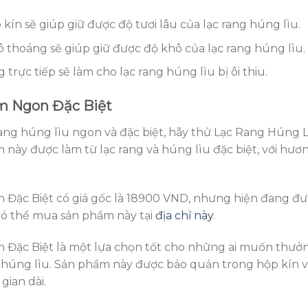
ín sẽ giúp giữ được độ tươi lâu của lạc rang húng lìu.
 thoáng sẽ giúp giữ được độ khô của lạc rang húng lìu.
trực tiếp sẽ làm cho lạc rang húng lìu bị ôi thiu.
m Ngon Đặc Biệt
ang húng lìu ngon và đặc biệt, hãy thử Lạc Rang Húng 
này được làm từ lạc rang và húng lìu đặc biệt, với hươ
Đặc Biệt có giá gốc là 18900 VND, nhưng hiện đang đ
có thể mua sản phẩm này tại
địa chỉ này
.
Đặc Biệt là một lựa chọn tốt cho những ai muốn thưở
g húng lìu. Sản phẩm này được bảo quản trong hộp kín 
gian dài.