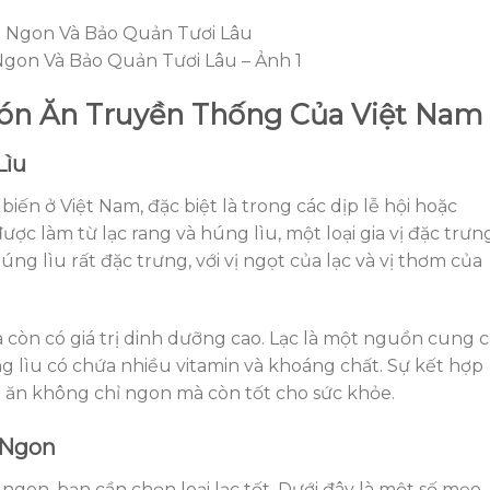
Ngon Và Bảo Quản Tươi Lâu – Ảnh 1
ón Ăn Truyền Thống Của Việt Nam
Lìu
iến ở Việt Nam, đặc biệt là trong các dịp lễ hội hoặc
ược làm từ lạc rang và húng lìu, một loại gia vị đặc trưn
ng lìu rất đặc trưng, với vị ngọt của lạc và vị thơm của
còn có giá trị dinh dưỡng cao. Lạc là một nguồn cung 
ng lìu có chứa nhiều vitamin và khoáng chất. Sự kết hợp
n ăn không chỉ ngon mà còn tốt cho sức khỏe.
 Ngon
ngon, bạn cần chọn loại lạc tốt. Dưới đây là một số mẹo