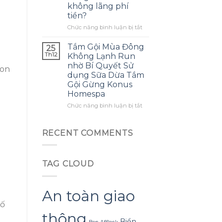
không lãng phí
mình
ra
tiền?
biết
một
sớm
bông
ở
Chức năng bình luận bị tắt
hơn
hoa
Làm
khổng
thế
Tắm Gội Mùa Đông
25
lồ
nào
Th12
Không Lạnh Run
từ
để
nhờ Bí Quyết Sử
giấy
gon
tận
dụng Sữa Dừa Tắm
nhăn
dụng
Gội Gừng Konus
mà
tối
Homespa
không
đa
bị
đèn
ở
Chức năng bình luận bị tắt
rách
led
Tắm
hoặc
trang
Gội
mất
trí
Mùa
RECENT COMMENTS
hình
hoa
Đông
dáng?
đào
Không
mà
Lạnh
không
TAG CLOUD
Run
lãng
nhờ
phí
Bí
tiền?
Quyết
An toàn giao
Sử
số
dụng
thông
Sữa
Biển