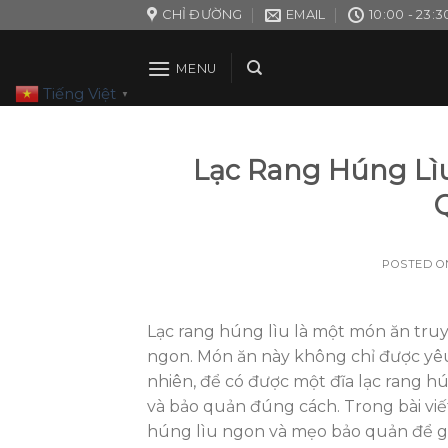
Skip
CHỈ ĐƯỜNG
EMAIL
10:00 - 23:3
to
content
MENU
Tiếng Việt
▼
Lạc Rang Húng Lì
POSTED 
Lạc rang húng lìu là một món ăn tru
ngon. Món ăn này không chỉ được yêu 
nhiên, để có được một đĩa lạc rang hún
và bảo quản đúng cách. Trong bài viế
húng lìu ngon và mẹo bảo quản để gi