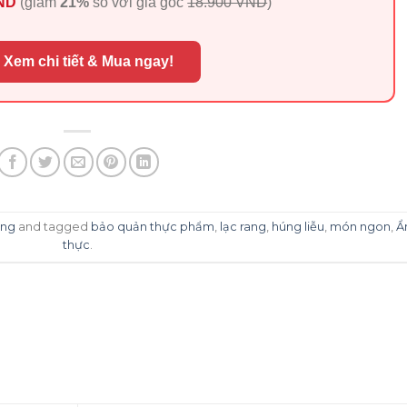
VND
(giảm
21%
so với giá gốc
18.900 VND
)
 Xem chi tiết & Mua ngay!
ống
and tagged
bảo quản thực phẩm
,
lạc rang
,
húng liễu
,
món ngon
,
Ẩ
thực
.