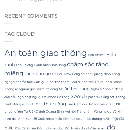
lồ
sớm
Tắm
tối
từ
hơn
Gội
đa
giấy
Mùa
đèn
RECENT COMMENTS
nhăn
Đông
led
mà
Không
trang
không
Lạnh
trí
bị
TAG CLOUD
Run
hoa
rách
nhờ
đào
hoặc
Bí
mà
mất
Quyết
không
An toàn giao thông
hình
Sử
Biển
lãng
dáng?
Ben Affleck
dụng
phí
chăm sóc răng
Sữa
tiền?
xanh
Bão Halong
Bệnh nhân
bữa sáng
Dừa
miệng
cách bảo quản
Tắm
Câu view
Công an tỉnh Quảng Ninh
Công
Gội
nghệ sinh trắc học
Galaxy J5
hơi thở thơm
Khu di tích Yên Tử
khuôn silicone
Gừng
lỗi thời trang
Konus
Không rõ nguồn gốc
Kiểm tra công tơ
Nghệ sĩ Soobin
Nâng
Homespa
Seoul
cấp cầu
nộp phạt nguội
Oakwood Ha Long
SpaceNK
Sống sót
Tháng
thức uống
hành động vì môi trường
Tìm kiếm cứu hộ
tóc mái giả
UBND
phường Yên Tử
UBND tỉnh Quảng Bình
Vui hội Trăng rằm
Vùng hạ du
Vũ khí
Đại hội đại
hiện đại
Vịnh Xanh58
Xuất nhập khẩu
Điểm check-in
Đo đường
đồ
biểu
Đảo Cái Chiên
Đổi mới giáo dục
Đội tuyển Brazil
đầm maxi