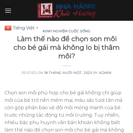
Skip
to
content
Tiếng Việt
▼
KINH NGHIỆM CUỘC SỐNG
Làm thế nào để chọn son môi
cho bé gái mà không lo bị thâm
môi?
POSTED ON
18 THÁNG MƯỜI MỘT, 2025
BY
ADMIN
Chọn son môi phù hợp cho bé gái không chỉ giúp
môi của bé trở nên mềm mại, màu sắc tươi tắn mà
còn góp phần bảo vệ đôi môi mỏng manh của bé
trước những tác động từ môi trường. Tuy nhiên,
nhiều bậc phụ huynh vẫn băn khoăn không biết
làm thế nào để chọn son môi cho bé gái mà không