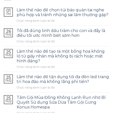
Làm thế nào để chọn túi bảo quản tai nghe
01
Th1
phù hợp và tránh những sai lầm thường gặp?
ở
Chức năng bình luận bị tắt
Làm
thế
Tôi đã dùng tinh dầu tràm cho con và đây là
26
nào
Th12
điều tôi ước mình biết sớm hơn
để
ở
Chức năng bình luận bị tắt
chọn
Tôi
túi
đã
bảo
Làm thế nào để tạo ra một bông hoa khổng
25
dùng
quản
Th12
lồ từ giấy nhăn mà không bị rách hoặc mất
tinh
tai
hình dáng?
dầu
nghe
ở
Chức năng bình luận bị tắt
tràm
phù
Làm
cho
hợp
thế
con
Làm thế nào để tận dụng tối đa đèn led trang
và
25
nào
và
tránh
Th12
trí hoa đào mà không lãng phí tiền?
để
đây
những
ở
Chức năng bình luận bị tắt
tạo
là
sai
Làm
ra
điều
lầm
thế
một
Tắm Gội Mùa Đông Không Lạnh Run nhờ Bí
tôi
25
thường
nào
bông
ước
Th12
Quyết Sử dụng Sữa Dừa Tắm Gội Gừng
gặp?
để
hoa
mình
Konus Homespa
tận
khổng
biết
ở
Chức năng bình luận bị tắt
dụng