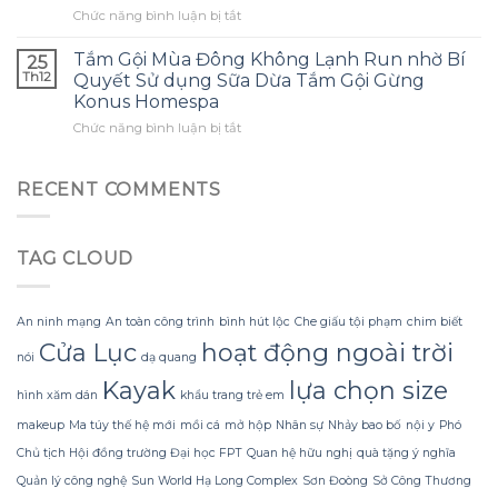
những
ở
Chức năng bình luận bị tắt
tạo
là
sai
Làm
ra
điều
lầm
thế
một
Tắm Gội Mùa Đông Không Lạnh Run nhờ Bí
tôi
25
thường
nào
bông
ước
Th12
Quyết Sử dụng Sữa Dừa Tắm Gội Gừng
gặp?
để
hoa
mình
Konus Homespa
tận
khổng
biết
ở
Chức năng bình luận bị tắt
dụng
lồ
sớm
Tắm
tối
từ
hơn
Gội
đa
giấy
Mùa
đèn
RECENT COMMENTS
nhăn
Đông
led
mà
Không
trang
không
Lạnh
trí
bị
TAG CLOUD
Run
hoa
rách
nhờ
đào
hoặc
Bí
mà
mất
Quyết
không
hình
An ninh mạng
An toàn công trình
bình hút lộc
Che giấu tội phạm
chim biết
Sử
lãng
dáng?
Cửa Lục
hoạt động ngoài trời
dụng
phí
nói
dạ quang
Sữa
tiền?
Kayak
lựa chọn size
Dừa
hình xăm dán
khẩu trang trẻ em
Tắm
makeup
Ma túy thế hệ mới
mồi cá
mở hộp
Nhân sự
Nhảy bao bố
nội y
Phó
Gội
Gừng
Chủ tịch Hội đồng trường Đại học FPT
Quan hệ hữu nghị
quà tặng ý nghĩa
Konus
Quản lý công nghệ
Sun World Hạ Long Complex
Sơn Đoòng
Sở Công Thương
Homespa