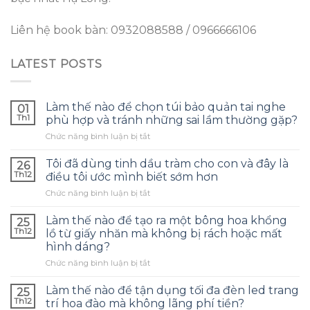
Liên hệ book bàn: 0932088588 / 0966666106
LATEST POSTS
Làm thế nào để chọn túi bảo quản tai nghe
01
Th1
phù hợp và tránh những sai lầm thường gặp?
ở
Chức năng bình luận bị tắt
Làm
thế
Tôi đã dùng tinh dầu tràm cho con và đây là
26
nào
Th12
điều tôi ước mình biết sớm hơn
để
ở
Chức năng bình luận bị tắt
chọn
Tôi
túi
đã
bảo
Làm thế nào để tạo ra một bông hoa khổng
25
dùng
quản
Th12
lồ từ giấy nhăn mà không bị rách hoặc mất
tinh
tai
hình dáng?
dầu
nghe
ở
Chức năng bình luận bị tắt
tràm
phù
Làm
cho
hợp
thế
con
Làm thế nào để tận dụng tối đa đèn led trang
và
25
nào
và
tránh
Th12
trí hoa đào mà không lãng phí tiền?
để
đây