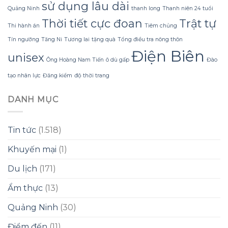
sử dụng lâu dài
Quảng Ninh
thanh long
Thanh niên 24 tuổi
Thời tiết cực đoan
Trật tự
Thi hành án
Tiêm chủng
Tín ngưỡng
Tăng Ni
Tương lai
tặng quà
Tổng điều tra nông thôn
Điện Biên
unisex
Ông Hoàng Nam Tiến
ô dù gấp
Đào
tạo nhân lực
Đăng kiểm
độ thời trang
DANH MỤC
Tin tức
(1.518)
Khuyến mại
(1)
Du lịch
(171)
Ẩm thực
(13)
Quảng Ninh
(30)
Điểm đến
(11)