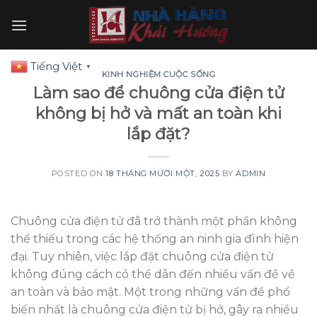
Skip
to
content
Tiếng Việt
▼
KINH NGHIỆM CUỘC SỐNG
Làm sao để chuông cửa điện tử
không bị hở và mất an toàn khi
lắp đặt?
POSTED ON
18 THÁNG MƯỜI MỘT, 2025
BY
ADMIN
Chuông cửa điện tử đã trở thành một phần không
thể thiếu trong các hệ thống an ninh gia đình hiện
đại. Tuy nhiên, việc lắp đặt chuông cửa điện tử
không đúng cách có thể dẫn đến nhiều vấn đề về
an toàn và bảo mật. Một trong những vấn đề phổ
biến nhất là chuông cửa điện tử bị hở, gây ra nhiều