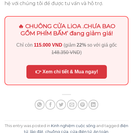
hệ với chúng tôi để được tư vấn và hỗ trợ.
🔥 CHUÔNG CỬA LiOA .CHƯA BAO
GỒM PHÍM BẤM’ đang giảm giá!
Chỉ còn
115.000 VND
(giảm
22%
so với giá gốc
148.350 VND
)
👉 Xem chi tiết & Mua ngay!
This entry was posted in
Kinh nghiệm cuộc sống
and tagged
điện
tử
,
lắp đặt
,
chuông cửa
,
cửa điện tử
,
An toàn
.