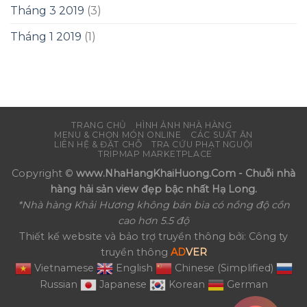
Tháng 3 2019
(3)
Tháng 1 2019
(1)
TRANG CHỦ
HÌNH ẢNH NHÀ HÀNG
MENU & CHỌN MÓN ONLINE
CÁC SUẤT ĂN
LIÊN HỆ & ĐẶT CHỖ
TRA CỨU PHẠT NGUỘI
TRIPMAP MARKETPLACE
Copyright ©
www.NhaHangKhaiHuong.Com - Chuỗi nhà
hàng hải sản view đẹp bậc nhất Hạ Long.
*Nhà hàng Khải Hương không bán bia có nồng độ cồn
cao hơn 5.5 độ
Thiết kế website và bảo trợ truyền thông bởi: Công ty
truyền thông
AD
VER
Vietnamese
English
Chinese (Simplified)
Russian
Japanese
Korean
German