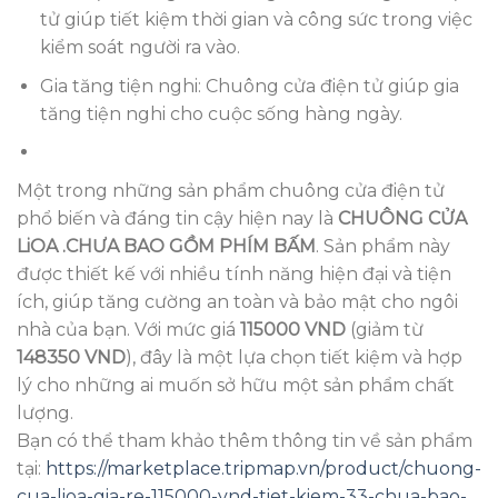
tử giúp tiết kiệm thời gian và công sức trong việc
kiểm soát người ra vào.
Gia tăng tiện nghi: Chuông cửa điện tử giúp gia
tăng tiện nghi cho cuộc sống hàng ngày.
Một trong những sản phẩm chuông cửa điện tử
phổ biến và đáng tin cậy hiện nay là
CHUÔNG CỬA
LiOA .CHƯA BAO GỒM PHÍM BẤM
. Sản phẩm này
được thiết kế với nhiều tính năng hiện đại và tiện
ích, giúp tăng cường an toàn và bảo mật cho ngôi
nhà của bạn. Với mức giá
115000 VND
(giảm từ
148350 VND
), đây là một lựa chọn tiết kiệm và hợp
lý cho những ai muốn sở hữu một sản phẩm chất
lượng.
Bạn có thể tham khảo thêm thông tin về sản phẩm
tại:
https://marketplace.tripmap.vn/product/chuong-
cua-lioa-gia-re-115000-vnd-tiet-kiem-33-chua-bao-