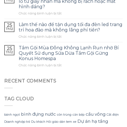
Th12
lồ từ giấy nhăn mà không bị rách hoặc mất
tinh
tai
hình dáng?
dầu
nghe
ở
Chức năng bình luận bị tắt
tràm
phù
Làm
cho
hợp
thế
con
Làm thế nào để tận dụng tối đa đèn led trang
và
25
nào
và
tránh
Th12
trí hoa đào mà không lãng phí tiền?
để
đây
những
ở
Chức năng bình luận bị tắt
tạo
là
sai
Làm
ra
điều
lầm
thế
một
Tắm Gội Mùa Đông Không Lạnh Run nhờ Bí
tôi
25
thường
nào
bông
ước
Th12
Quyết Sử dụng Sữa Dừa Tắm Gội Gừng
gặp?
để
hoa
mình
Konus Homespa
tận
khổng
biết
ở
Chức năng bình luận bị tắt
dụng
lồ
sớm
Tắm
tối
từ
hơn
Gội
đa
giấy
Mùa
đèn
RECENT COMMENTS
nhăn
Đông
led
mà
Không
trang
không
Lạnh
trí
bị
TAG CLOUD
Run
hoa
rách
nhờ
đào
hoặc
Bí
mà
mất
Quyết
không
bình đựng nước
cầu vồng
hình
bánh ngọt
côn trùng
căn bếp
Cắt điện
Sử
lãng
dáng?
Dự án hạ tầng
Doanh nghiệp trẻ
Du khách Hồi giáo
dán tem xe
dụng
phí