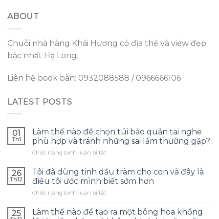
ABOUT
Chuỗi nhà hàng Khải Hương có địa thế và view đẹp
bậc nhất Hạ Long.
Liên hệ book bàn: 0932088588 / 0966666106
LATEST POSTS
Làm thế nào để chọn túi bảo quản tai nghe
01
Th1
phù hợp và tránh những sai lầm thường gặp?
ở
Chức năng bình luận bị tắt
Làm
thế
Tôi đã dùng tinh dầu tràm cho con và đây là
26
nào
Th12
điều tôi ước mình biết sớm hơn
để
ở
Chức năng bình luận bị tắt
chọn
Tôi
túi
đã
bảo
Làm thế nào để tạo ra một bông hoa khổng
25
dùng
quản