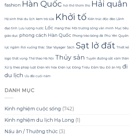
Sữa
tiền?
Hàn Quốc
Hải quân
fashion
Dừa
hơi thở thơm tho
Tắm
Khởi tố
Gội
Hệ sinh thái du lịch
kem trà sữa
Kiến trúc độc đáo
Lãnh
Gừng
Konus
Lốc
đạo tỉnh
Lưu lượng nước
mang thai
Môi trường sống văn minh
Mục tiêu
Homespa
phong cách Hàn Quốc
giáo dục
Phong trào bóng đá
Phú Yên
Quyền
Sạt lở đất
lực ngầm
Rơi xuống thác
Star Voyager
Sách
Thiết kế
Thủy sản
logo
thất vọng
Thể thao Hà Nội
Tuyến đường sắt
xăm thân
đi
Xử lý theo pháp luật
Điện khí hóa
Điện lực Đông Triều
Đắm tàu
Đồ ăn Mỹ
du lịch
Ưu đãi cuối năm
DANH MỤC
Kinh nghiệm cuộc sống
(742)
Kinh nghiệm du lịch Hạ Long
(1)
Nấu ăn / Thưởng thức
(3)