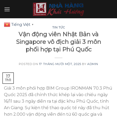
Skip
to
content
Tiếng Việt
▼
TIN TỨC
Vận động viên Nhật Bản và
Singapore vô địch giải 3 môn
phối hợp tại Phú Quốc
POSTED ON
17 THÁNG MƯỜI MỘT, 2025
BY
ADMIN
17
Th11
Giải 3 môn phối hợp BIM Group IRONMAN 70.3 Phú
Quốc 2025 đã chính thức khép lại vào chiều ngày
16/11 sau 3 ngày diễn ra tại đặc khu Phú Quốc, tỉnh
An Giang. Sự kiện thể thao quốc tế này đã thu hút
hơn 2.000 vận động viên đến từ 60 quốc gia và