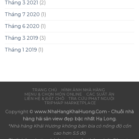
Tháng 3 2021
(2)
Tháng 7 2020
(1)
Tháng 6 2020
(1)
Tháng 3 2019
(3)
Tháng 1 2019
(1)
TRANG CHỦ
HÌNH ẢNH NHÀ HÀNG
MENU & CHỌN MÓN ONLINE
CÁC SUẤT ĂN
LIÊN HỆ & ĐẶT CHỖ
TRA CỨU PHẠT NGUỘI
TRIPMAP MARKETPLACE
Copyright ©
www.NhaHangKhaiHuong.Com - Chuỗi nhà
hàng hải sản view đẹp bậc nhất Hạ Long.
*Nhà hàng Khải Hương không bán bia có nồng độ cồn
cao hơn 5.5 độ