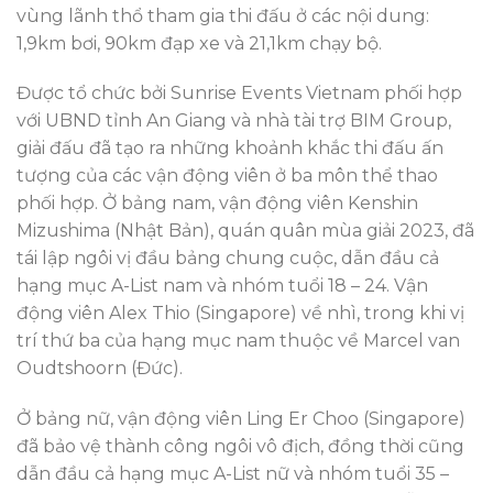
vùng lãnh thổ tham gia thi đấu ở các nội dung:
1,9km bơi, 90km đạp xe và 21,1km chạy bộ.
Được tổ chức bởi Sunrise Events Vietnam phối hợp
với UBND tỉnh An Giang và nhà tài trợ BIM Group,
giải đấu đã tạo ra những khoảnh khắc thi đấu ấn
tượng của các vận động viên ở ba môn thể thao
phối hợp. Ở bảng nam, vận động viên Kenshin
Mizushima (Nhật Bản), quán quân mùa giải 2023, đã
tái lập ngôi vị đầu bảng chung cuộc, dẫn đầu cả
hạng mục A-List nam và nhóm tuổi 18 – 24. Vận
động viên Alex Thio (Singapore) về nhì, trong khi vị
trí thứ ba của hạng mục nam thuộc về Marcel van
Oudtshoorn (Đức).
Ở bảng nữ, vận động viên Ling Er Choo (Singapore)
đã bảo vệ thành công ngôi vô địch, đồng thời cũng
dẫn đầu cả hạng mục A-List nữ và nhóm tuổi 35 –