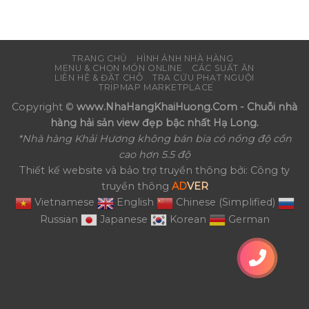
TRANG CHỦ
HÌNH ẢNH NHÀ HÀNG
MENU & CHỌN MÓN ONLINE
CÁC SUẤT ĂN
LIÊN HỆ & ĐẶT CHỖ
TRA CỨU PHẠT NGUỘI
TRIPMAP MARKETPLACE
Copyright ©
www.NhaHangKhaiHuong.Com - Chuỗi nhà
hàng hải sản view đẹp bậc nhất Hạ Long.
*Nhà hàng Khải Hương không bán bia có nồng độ cồn
cao hơn 5.5 độ
Thiết kế website và bảo trợ truyền thông bởi: Công ty
truyền thông
AD
VER
Vietnamese
English
Chinese (Simplified)
Russian
Japanese
Korean
German