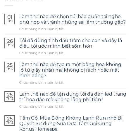
Làm thế nào để chọn túi bảo quản tai nghe
01
Th1
phù hợp và tránh những sai lầm thường gặp?
ở
Chức năng bình luận bị tắt
Làm
thế
Tôi đã dùng tinh dầu tràm cho con và đây là
26
nào
Th12
điều tôi ước mình biết sớm hơn
để
ở
Chức năng bình luận bị tắt
chọn
Tôi
túi
đã
bảo
Làm thế nào để tạo ra một bông hoa khổng
25
dùng
quản
Th12
lồ từ giấy nhăn mà không bị rách hoặc mất
tinh
tai
hình dáng?
dầu
nghe
ở
Chức năng bình luận bị tắt
tràm
phù
Làm
cho
hợp
thế
con
Làm thế nào để tận dụng tối đa đèn led trang
và
25
nào
và
tránh
Th12
trí hoa đào mà không lãng phí tiền?
để
đây
những
ở
Chức năng bình luận bị tắt
tạo
là
sai
Làm
ra
điều
lầm
thế
một
Tắm Gội Mùa Đông Không Lạnh Run nhờ Bí
tôi
25
thường
nào
bông
ước
Th12
Quyết Sử dụng Sữa Dừa Tắm Gội Gừng
gặp?
để
hoa
mình
Konus Homespa