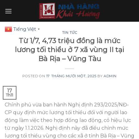
Skip
to
content
Tiếng Việt
▼
TIN TỨC
Từ 1/7, 4,73 triệu đồng là mức
lương tối thiểu ở 7 xã vùng II tại
Bà Rịa – Vũng Tàu
POSTED ON
17 THÁNG MƯỜI MỘT, 2025
BY
ADMIN
17
Th11
Chính phủ vừa ban hành Nghị định 293/2025/NĐ-
CP quy định mức lương tối thiểu đối với người lao
động làm việc theo hợp đồng lao động, có hiệu lực
từ ngày 1.1.2026. Nghị định này đã điều chỉnh mức
lương tối thiểu vùng cho các xã ở tỉnh Bà Rịa – Vũng