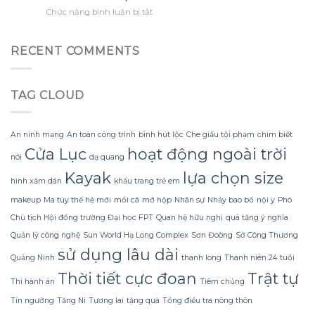
tận
khổng
biết
ở
Chức năng bình luận bị tắt
dụng
lồ
sớm
Tắm
tối
từ
hơn
Gội
đa
giấy
Mùa
đèn
RECENT COMMENTS
nhăn
Đông
led
mà
Không
trang
không
Lạnh
trí
bị
TAG CLOUD
Run
hoa
rách
nhờ
đào
hoặc
Bí
mà
mất
Quyết
không
hình
An ninh mạng
An toàn công trình
bình hút lộc
Che giấu tội phạm
chim biết
Sử
lãng
dáng?
Cửa Lục
hoạt động ngoài trời
dụng
phí
nói
dạ quang
Sữa
tiền?
Kayak
lựa chọn size
Dừa
hình xăm dán
khẩu trang trẻ em
Tắm
makeup
Ma túy thế hệ mới
mồi cá
mở hộp
Nhân sự
Nhảy bao bố
nội y
Phó
Gội
Gừng
Chủ tịch Hội đồng trường Đại học FPT
Quan hệ hữu nghị
quà tặng ý nghĩa
Konus
Quản lý công nghệ
Sun World Hạ Long Complex
Sơn Đoòng
Sở Công Thương
Homespa
sử dụng lâu dài
Quảng Ninh
thanh long
Thanh niên 24 tuổi
Thời tiết cực đoan
Trật tự
Thi hành án
Tiêm chủng
Tín ngưỡng
Tăng Ni
Tương lai
tặng quà
Tổng điều tra nông thôn