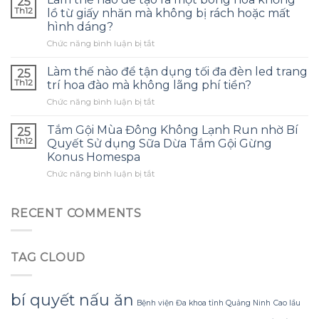
25
dùng
quản
Th12
lồ từ giấy nhăn mà không bị rách hoặc mất
tinh
tai
hình dáng?
dầu
nghe
ở
Chức năng bình luận bị tắt
tràm
phù
Làm
cho
hợp
thế
con
Làm thế nào để tận dụng tối đa đèn led trang
và
25
nào
và
tránh
Th12
trí hoa đào mà không lãng phí tiền?
để
đây
những
ở
Chức năng bình luận bị tắt
tạo
là
sai
Làm
ra
điều
lầm
thế
một
Tắm Gội Mùa Đông Không Lạnh Run nhờ Bí
tôi
25
thường
nào
bông
ước
Th12
Quyết Sử dụng Sữa Dừa Tắm Gội Gừng
gặp?
để
hoa
mình
Konus Homespa
tận
khổng
biết
ở
Chức năng bình luận bị tắt
dụng
lồ
sớm
Tắm
tối
từ
hơn
Gội
đa
giấy
Mùa
đèn
RECENT COMMENTS
nhăn
Đông
led
mà
Không
trang
không
Lạnh
trí
bị
TAG CLOUD
Run
hoa
rách
nhờ
đào
hoặc
Bí
mà
mất
Quyết
không
bí quyết nấu ăn
hình
Bệnh viện Đa khoa tỉnh Quảng Ninh
Cao lầu
Sử
lãng
dáng?
dụng
phí