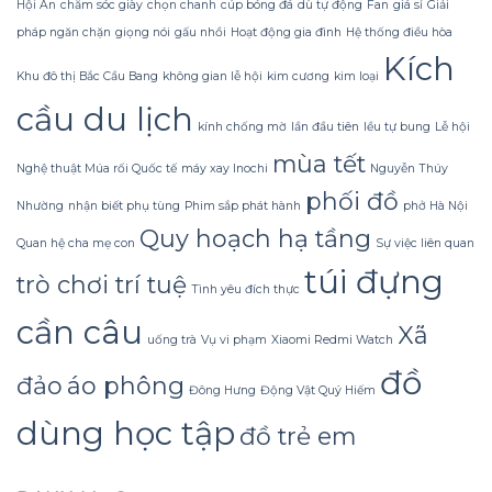
Hội An
chăm sóc giày
chọn chanh
cúp bóng đá
dù tự động
Fan
giá sỉ
Giải
Sữa
tiền?
pháp ngăn chặn
giọng nói
gấu nhồi
Hoạt động gia đình
Hệ thống điều hòa
Dừa
Tắm
Kích
Gội
Khu đô thị Bắc Cầu Bang
không gian lễ hội
kim cương
kim loại
Gừng
cầu du lịch
Konus
kính chống mờ
lần đầu tiên
lều tự bung
Lễ hội
Homespa
mùa tết
Nghệ thuật Múa rối Quốc tế
máy xay Inochi
Nguyễn Thúy
phối đồ
Nhường
nhận biết phụ tùng
Phim sắp phát hành
phở Hà Nội
Quy hoạch hạ tầng
Quan hệ cha mẹ con
Sự việc liên quan
túi đựng
trò chơi trí tuệ
Tình yêu đích thực
cần câu
Xã
uống trà
Vụ vi phạm
Xiaomi Redmi Watch
đồ
đảo
áo phông
Đông Hưng
Động Vật Quý Hiếm
dùng học tập
đồ trẻ em