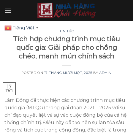
Skip
to
content
Tiếng Việt
▼
TIN TỨC
Tích hợp chương trình mục tiêu
quốc gia: Giải pháp cho chồng
chéo, manh mún chính sách
POSTED ON
17 THÁNG MƯỜI MỘT, 2025
BY
ADMIN
17
Th11
Lâm Đồng đã thực hiện các chương trình mục tiêu
quốc gia (MTQG) trong giai đoạn 2021 – 2025 với sự
chỉ đạo quyết liệt và sự vào cuộc đồng bộ của cả hệ
thống chính trị. Điều này đã tạo nên sự lan tỏa sâu
rộng và tích cực trong cộng đồng, đặc biệt là trong