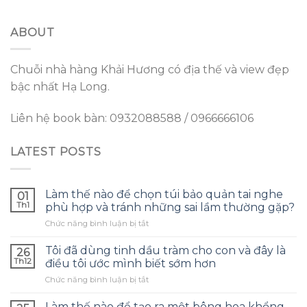
ABOUT
Chuỗi nhà hàng Khải Hương có địa thế và view đẹp
bậc nhất Hạ Long.
Liên hệ book bàn: 0932088588 / 0966666106
LATEST POSTS
Làm thế nào để chọn túi bảo quản tai nghe
01
Th1
phù hợp và tránh những sai lầm thường gặp?
ở
Chức năng bình luận bị tắt
Làm
thế
Tôi đã dùng tinh dầu tràm cho con và đây là
26
nào
Th12
điều tôi ước mình biết sớm hơn
để
ở
Chức năng bình luận bị tắt
chọn
Tôi
túi
đã
bảo
Làm thế nào để tạo ra một bông hoa khổng