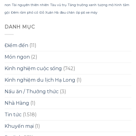
non
Tài nguyên thiên nhiên
Tàu vũ trụ
Tăng trưởng xanh
tượng mô hình
tắm
gội
Đêm rằm phố cổ
Đỗ Xuân Hà
đau chân
ốp pô xe máy
DANH MỤC
Điểm đến
(11)
Món ngon
(2)
Kinh nghiệm cuộc sống
(742)
Kinh nghiệm du lịch Hạ Long
(1)
Nấu ăn / Thưởng thức
(3)
Nhà Hàng
(1)
Tin tức
(1.518)
Khuyến mại
(1)