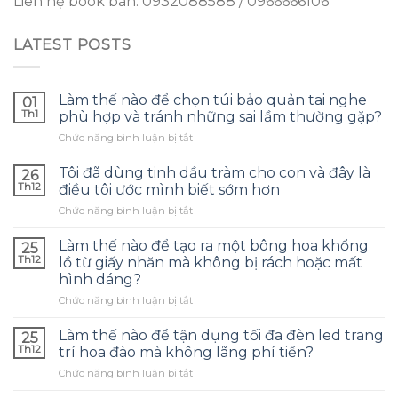
Liên hệ book bàn: 0932088588 / 0966666106
LATEST POSTS
Làm thế nào để chọn túi bảo quản tai nghe
01
Th1
phù hợp và tránh những sai lầm thường gặp?
ở
Chức năng bình luận bị tắt
Làm
thế
Tôi đã dùng tinh dầu tràm cho con và đây là
26
nào
Th12
điều tôi ước mình biết sớm hơn
để
ở
Chức năng bình luận bị tắt
chọn
Tôi
túi
đã
bảo
Làm thế nào để tạo ra một bông hoa khổng
25
dùng
quản
Th12
lồ từ giấy nhăn mà không bị rách hoặc mất
tinh
tai
hình dáng?
dầu
nghe
ở
Chức năng bình luận bị tắt
tràm
phù
Làm
cho
hợp
thế
con
Làm thế nào để tận dụng tối đa đèn led trang
và
25
nào
và
tránh
Th12
trí hoa đào mà không lãng phí tiền?
để
đây
những
ở
Chức năng bình luận bị tắt
tạo
là
sai
Làm
ra
điều
lầm