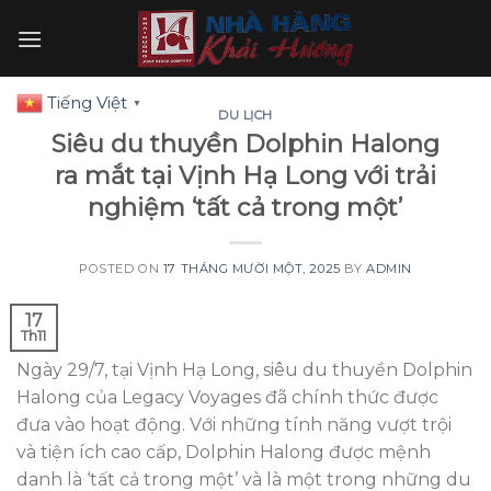
Skip
to
content
Tiếng Việt
▼
DU LỊCH
Siêu du thuyền Dolphin Halong
ra mắt tại Vịnh Hạ Long với trải
nghiệm ‘tất cả trong một’
POSTED ON
17 THÁNG MƯỜI MỘT, 2025
BY
ADMIN
17
Th11
Ngày 29/7, tại Vịnh Hạ Long, siêu du thuyền Dolphin
Halong của Legacy Voyages đã chính thức được
đưa vào hoạt động. Với những tính năng vượt trội
và tiện ích cao cấp, Dolphin Halong được mệnh
danh là ‘tất cả trong một’ và là một trong những du