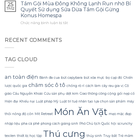
thế
một
Tắm Gội Mùa Đông Không Lạnh Run nhờ Bí
tôi
25
thường
nào
bông
ước
Th12
Quyết Sử dụng Sữa Dừa Tắm Gội Gừng
gặp?
để
hoa
mình
Konus Homespa
tận
khổng
biết
ở
Chức năng bình luận bị tắt
dụng
lồ
sớm
Tắm
tối
từ
hơn
Gội
đa
giấy
Mùa
đèn
RECENT COMMENTS
nhăn
Đông
led
mà
Không
trang
không
Lạnh
trí
bị
TAG CLOUD
Run
hoa
rách
nhờ
đào
hoặc
Bí
mà
mất
Quyết
không
an toàn điện
hình
Bánh đa cua
bút capybara
bút xóa mực
bọ cạp đỏ
Chiến
Sử
lãng
dáng?
chăm sóc ô tô
lược quốc gia
chống rò rỉ
cách làm
cây rau gia vị
Cô
dụng
phí
Sữa
tiền?
giáo
Cầu Nguyễn Khoái
Cứu sản phụ
dệt kim
Giao thông công cộng
gối nẹp cổ
Dừa
Hiện đại
Khiếu nại
Luật pháp Mỹ
Luật trí tuệ nhân tạo
lựa chọn sản phẩm
máy
Tắm
Gội
Món Ăn Vặt
Gừng
thổi nồng độ cồn
Mít Retreat
mẹo mặc đẹp
Konus
Homespa
nhập liệu
pha cà phê
phong cách giáng sinh
Phó Chủ tịch Quốc hội
scrunchy
Thú cưng
texilen
thiết bị học tập
thủy sinh
Truy bắt
Trẻ mầm