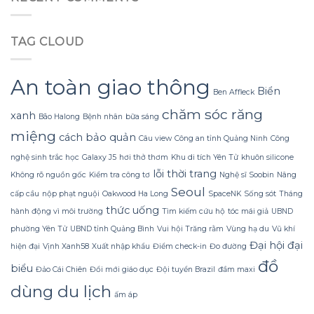
Đông
led
mà
Không
trang
không
Lạnh
trí
bị
TAG CLOUD
Run
hoa
rách
nhờ
đào
hoặc
Bí
mà
mất
Quyết
không
An toàn giao thông
hình
Sử
Biển
lãng
dáng?
Ben Affleck
dụng
phí
chăm sóc răng
Sữa
tiền?
xanh
Bão Halong
Bệnh nhân
bữa sáng
Dừa
miệng
cách bảo quản
Tắm
Câu view
Công an tỉnh Quảng Ninh
Công
Gội
nghệ sinh trắc học
Galaxy J5
hơi thở thơm
Khu di tích Yên Tử
khuôn silicone
Gừng
lỗi thời trang
Konus
Không rõ nguồn gốc
Kiểm tra công tơ
Nghệ sĩ Soobin
Nâng
Homespa
Seoul
cấp cầu
nộp phạt nguội
Oakwood Ha Long
SpaceNK
Sống sót
Tháng
thức uống
hành động vì môi trường
Tìm kiếm cứu hộ
tóc mái giả
UBND
phường Yên Tử
UBND tỉnh Quảng Bình
Vui hội Trăng rằm
Vùng hạ du
Vũ khí
Đại hội đại
hiện đại
Vịnh Xanh58
Xuất nhập khẩu
Điểm check-in
Đo đường
đồ
biểu
Đảo Cái Chiên
Đổi mới giáo dục
Đội tuyển Brazil
đầm maxi
dùng du lịch
ấm áp