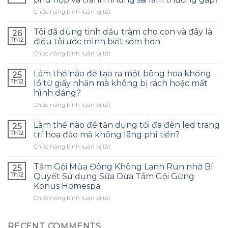
ở
Chức năng bình luận bị tắt
Làm
thế
Tôi đã dùng tinh dầu tràm cho con và đây là
26
nào
Th12
điều tôi ước mình biết sớm hơn
để
ở
Chức năng bình luận bị tắt
chọn
Tôi
túi
đã
bảo
Làm thế nào để tạo ra một bông hoa khổng
25
dùng
quản
Th12
lồ từ giấy nhăn mà không bị rách hoặc mất
tinh
tai
hình dáng?
dầu
nghe
ở
Chức năng bình luận bị tắt
tràm
phù
Làm
cho
hợp
thế
con
Làm thế nào để tận dụng tối đa đèn led trang
và
25
nào
và
tránh
Th12
trí hoa đào mà không lãng phí tiền?
để
đây
những
ở
Chức năng bình luận bị tắt
tạo
là
sai
Làm
ra
điều
lầm
thế
một
Tắm Gội Mùa Đông Không Lạnh Run nhờ Bí
tôi
25
thường
nào
bông
ước
Th12
Quyết Sử dụng Sữa Dừa Tắm Gội Gừng
gặp?
để
hoa
mình
Konus Homespa
tận
khổng
biết
ở
Chức năng bình luận bị tắt
dụng
lồ
sớm
Tắm
tối
từ
hơn
Gội
đa
giấy
Mùa
đèn
RECENT COMMENTS
nhăn