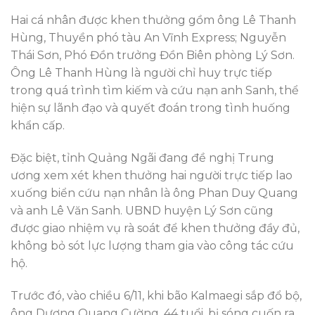
Hai cá nhân được khen thưởng gồm ông Lê Thanh
Hùng, Thuyền phó tàu An Vĩnh Express; Nguyễn
Thái Sơn, Phó Đồn trưởng Đồn Biên phòng Lý Sơn.
Ông Lê Thanh Hùng là người chỉ huy trực tiếp
trong quá trình tìm kiếm và cứu nạn anh Sanh, thể
hiện sự lãnh đạo và quyết đoán trong tình huống
khẩn cấp.
Đặc biệt, tỉnh Quảng Ngãi đang đề nghị Trung
ương xem xét khen thưởng hai người trực tiếp lao
xuống biển cứu nạn nhân là ông Phan Duy Quang
và anh Lê Văn Sanh. UBND huyện Lý Sơn cũng
được giao nhiệm vụ rà soát để khen thưởng đầy đủ,
không bỏ sót lực lượng tham gia vào công tác cứu
hộ.
Trước đó, vào chiều 6/11, khi bão Kalmaegi sắp đổ bộ,
ông Dương Quang Cường, 44 tuổi, bị sóng cuốn ra