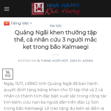
Skip
to
content
Tiếng Việt
▼
TIN TỨC
Quảng Ngãi khen thưởng tập
thể, cá nhân cứu 3 người mắc
kẹt trong bão Kalmaegi
POSTED ON
16 THÁNG MƯỜI MỘT, 2025
BY
ADMIN
16
Th11
Ngày 15/11, UBND tỉnh Quảng Ngãi đã ban hành
quyết định tặng bằng khen cho 10 tập thể và 2 cá
nhân có thành tích đặc biệt xuất sắc trong công tác
tìm kiếm, cứu nạn ba người dân trên đảo Lý Sơn
trong bão Kalmaegi. Lễ trao tặng dự kiến sẽ diễn ra