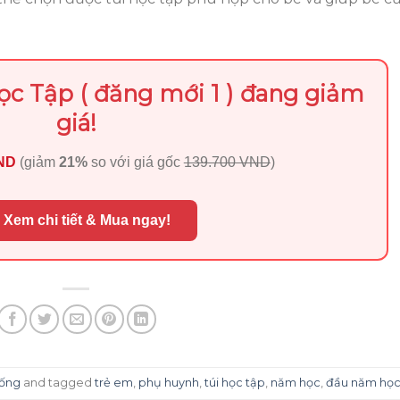
c Tập ( đăng mới 1 ) đang giảm
giá!
VND
(giảm
21%
so với giá gốc
139.700 VND
)
 Xem chi tiết & Mua ngay!
sống
and tagged
trẻ em
,
phụ huynh
,
túi học tập
,
năm học
,
đầu năm họ