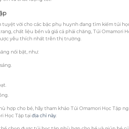
Tập
 tuyệt vời cho các bậc phụ huynh đang tìm kiếm túi họ
 trang, chất liệu bền và giá cả phải chăng, Túi Omamori 
ược yêu thích nhất trên thị trường.
ăng nổi bật, như:
 sáng.
ạt.
ồng.
phù hợp cho bé, hãy tham khảo Túi Omamori Học Tập ng
i Học Tập tại
địa chỉ này
.
 thể chọn được túi học tập phù hợp cho bé và giúp bé c