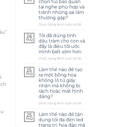
Th1
chọn túi bảo quản
tai nghe phù hợp và
tránh những sai lầm
thường gặp?
ở
Chức năng bình luận bị tắt
Làm
ầu”
thế
Tôi đã dùng tinh
26
nào
Th12
dầu tràm cho con và
để
đây là điều tôi ước
chọn
mình biết sớm hơn
túi
bảo
ở
Chức năng bình luận bị tắt
quản
Tôi
tai
đã
Làm thế nào để tạo
25
nghe
dùng
Th12
ra một bông hoa
.
phù
tinh
khổng lồ từ giấy
hợp
dầu
ích
nhăn mà không bị
và
tràm
rách hoặc mất hình
tránh
cho
dáng?
những
con
sai
và
ở
Chức năng bình luận bị tắt
lầm
đây
Làm
ếu
thường
là
thế
Làm thế nào để tận
25
gặp?
điều
nào
Th12
dụng tối đa đèn led
tôi
để
trang trí hoa đào mà
ước
tạo