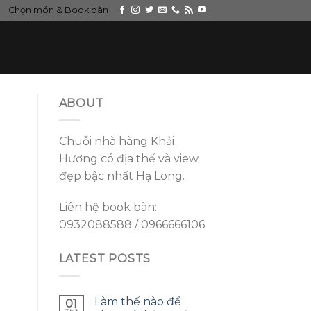
Chọn món & Book bàn
ABOUT
Chuỗi nhà hàng Khải
Hương có địa thế và view
đẹp bậc nhất Hạ Long.
Liên hệ book bàn:
0932088588 / 0966666106
LATEST POSTS
Làm thế nào để
01