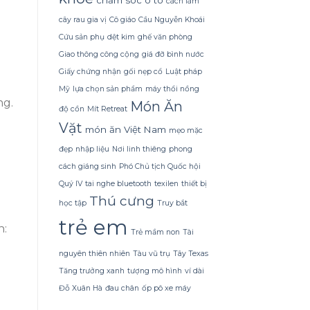
Dừa
cách làm
Tắm
cây rau gia vị
Cô giáo
Cầu Nguyễn Khoái
Gội
Gừng
Cứu sản phụ
dệt kim
ghế văn phòng
Konus
n
Giao thông công cộng
giá đỡ bình nước
Homespa
Giấy chứng nhận
gối nẹp cổ
Luật pháp
Mỹ
lựa chọn sản phẩm
máy thổi nồng
ng.
Món Ăn
độ cồn
Mít Retreat
Vặt
món ăn Việt Nam
mẹo mặc
đẹp
nhập liệu
Nơi linh thiêng
phong
cách giáng sinh
Phó Chủ tịch Quốc hội
Quý IV
tai nghe bluetooth
texilen
thiết bị
Thú cưng
học tập
Truy bắt
trẻ em
n:
Trẻ mầm non
Tài
nguyên thiên nhiên
Tàu vũ trụ
Tây Texas
Tăng trưởng xanh
tượng mô hình
ví dài
Đỗ Xuân Hà
đau chân
ốp pô xe máy