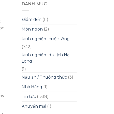
DANH MỤC
Điểm đến
(11)
c
Học
Món ngon
(2)
Kinh nghiệm cuộc sống
(742)
Kinh nghiệm du lịch Hạ
Long
(1)
Nấu ăn / Thưởng thức
(3)
Nhà Hàng
(1)
ay
Tin tức
(1.518)
Khuyến mại
(1)
ủa