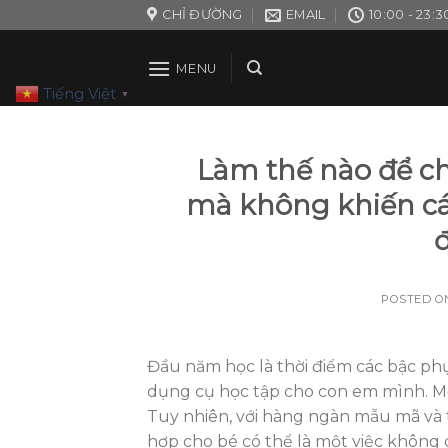
Skip
CHỈ ĐƯỜNG
EMAIL
10:00 - 23:3
to
content
MENU
Tiếng Việt
▼
Làm thế nào để ch
mà không khiến cá
POSTED 
Đầu năm học là thời điểm các bậc ph
dụng cụ học tập cho con em mình. Mộ
Tuy nhiên, với hàng ngàn mẫu mã và t
hợp cho bé có thể là một việc không d