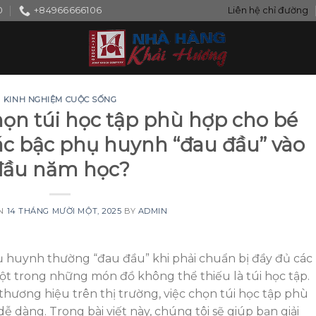
0
+84966666106
Liên hệ chỉ đường
KINH NGHIỆM CUỘC SỐNG
ọn túi học tập phù hợp cho bé
c bậc phụ huynh “đau đầu” vào
đầu năm học?
ON
14 THÁNG MƯỜI MỘT, 2025
BY
ADMIN
ụ huynh thường “đau đầu” khi phải chuẩn bị đầy đủ các
t trong những món đồ không thể thiếu là túi học tập.
hương hiệu trên thị trường, việc chọn túi học tập phù
ễ dàng. Trong bài viết này, chúng tôi sẽ giúp bạn giải