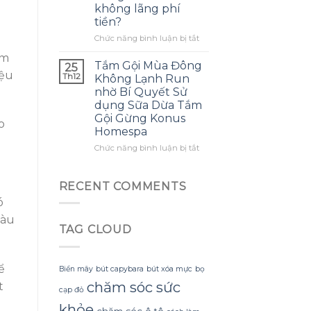
không lãng phí
mình
ra
tiền?
biết
một
sớm
bông
ở
Chức năng bình luận bị tắt
hơn
hoa
Làm
àm
khổng
thế
Tắm Gội Mùa Đông
25
lồ
nào
iệu
Th12
Không Lạnh Run
từ
để
nhờ Bí Quyết Sử
giấy
tận
dụng Sữa Dừa Tắm
nhăn
dụng
Gội Gừng Konus
mà
tối
o
Homespa
không
đa
bị
đèn
ở
Chức năng bình luận bị tắt
rách
led
Tắm
hoặc
trang
Gội
mất
trí
Mùa
RECENT COMMENTS
hình
hoa
Đông
dáng?
ó
đào
Không
mà
Lạnh
màu
không
TAG CLOUD
Run
lãng
nhờ
phí
Bí
tiền?
Quyết
ể
Biển mây
bút capybara
bút xóa mực
bọ
Sử
chăm sóc sức
t
dụng
cạp đỏ
Sữa
khỏe
chăm sóc ô tô