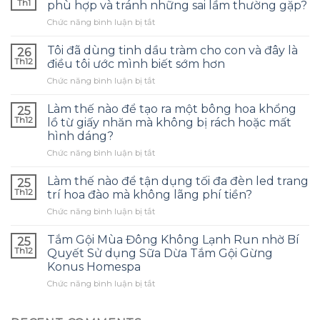
Th1
phù hợp và tránh những sai lầm thường gặp?
ở
Chức năng bình luận bị tắt
Làm
thế
Tôi đã dùng tinh dầu tràm cho con và đây là
26
nào
Th12
điều tôi ước mình biết sớm hơn
để
ở
Chức năng bình luận bị tắt
chọn
Tôi
túi
đã
bảo
Làm thế nào để tạo ra một bông hoa khổng
25
dùng
quản
Th12
lồ từ giấy nhăn mà không bị rách hoặc mất
tinh
tai
hình dáng?
dầu
nghe
ở
Chức năng bình luận bị tắt
tràm
phù
Làm
cho
hợp
thế
con
Làm thế nào để tận dụng tối đa đèn led trang
và
25
nào
và
tránh
Th12
trí hoa đào mà không lãng phí tiền?
để
đây
những
ở
Chức năng bình luận bị tắt
tạo
là
sai
Làm
ra
điều
lầm
thế
một
Tắm Gội Mùa Đông Không Lạnh Run nhờ Bí
tôi
25
thường
nào
bông
ước
Th12
Quyết Sử dụng Sữa Dừa Tắm Gội Gừng
gặp?
để
hoa
mình
Konus Homespa
tận
khổng
biết
ở
Chức năng bình luận bị tắt
dụng
lồ
sớm
Tắm
tối
từ
hơn
Gội
đa
giấy
Mùa
đèn