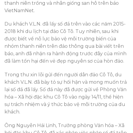
thanh niên trồng và nhân giống san hô trên báo
VietNamNet.
Du khách V.L.N. đã lấy số đá trên vào các năm 2015-
2018 khi du lịch tại đảo Cô Tô. Tuy nhiên, sau khi
được biết về nỗ lực bảo vệ môi trường biển của
nhóm thanh niên trên đảo thông qua bài viết trên
báo, anh đã nhận ra hành động trước đây của mình
đã làm tổn hại đến vẻ đẹp nguyên sơ của hòn đảo.
Trong thư xin lỗi gửi đến người dân đảo Cô Tô, du
khách V.L.N. đã bày tỏ sự hối hận và mong muốn trả
lại số đá đã lấy. Số đá này đã được gửi về Phòng Văn
hóa – Xã hội đặc khu Cô Tô vào ngày 14/11, thể hiện
sự trách nhiệm và ý thức bảo vệ môi trường của du
khách.
Ông Nguyễn Hải Linh, Trưởng phòng Văn hóa – Xã
hội đặc khu Cô Tô, đã xác nhận việc nhận số đá trên