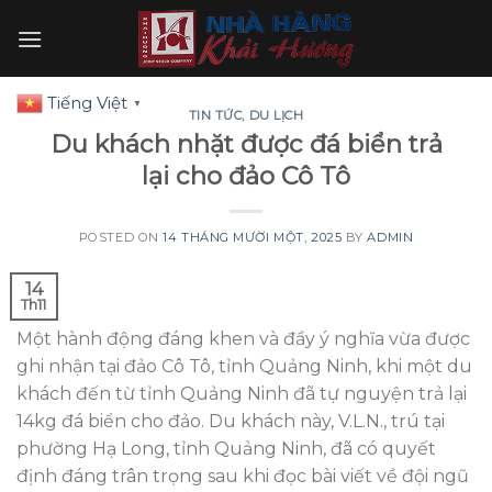
Skip
to
content
Tiếng Việt
▼
TIN TỨC
,
DU LỊCH
Du khách nhặt được đá biển trả
lại cho đảo Cô Tô
POSTED ON
14 THÁNG MƯỜI MỘT, 2025
BY
ADMIN
14
Th11
Một hành động đáng khen và đầy ý nghĩa vừa được
ghi nhận tại đảo Cô Tô, tỉnh Quảng Ninh, khi một du
khách đến từ tỉnh Quảng Ninh đã tự nguyện trả lại
14kg đá biển cho đảo. Du khách này, V.L.N., trú tại
phường Hạ Long, tỉnh Quảng Ninh, đã có quyết
định đáng trân trọng sau khi đọc bài viết về đội ngũ