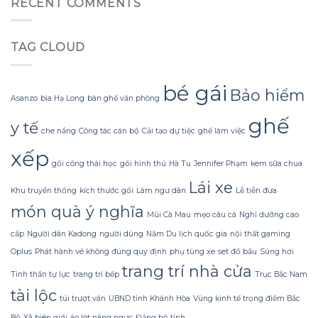
RECENT COMMENTS
nhăn
Đông
led
mà
Không
trang
không
Lạnh
trí
bị
TAG CLOUD
Run
hoa
rách
nhờ
đào
hoặc
Bí
mà
mất
Quyết
không
bé gái
hình
Bảo hiểm
Sử
lãng
dáng?
Asanzo
bia Hạ Long
bàn ghế văn phòng
dụng
phí
ghế
Sữa
tiền?
y tế
che nắng
Công tác cán bộ
Cải tạo
dự tiệc
ghế làm việc
Dừa
Tắm
xếp
Gội
gối công thái học
gối hình thú
Hà Tu
Jennifer Phạm
kem sữa chua
Gừng
Konus
Lái xe
Khu truyền thống
kích thước gối
Làm ngư dân
Lễ tiễn đưa
Homespa
món quà ý nghĩa
Mũi Cà Mau
mẹo câu cá
Nghỉ dưỡng cao
cấp
Người dân Kadong
người dùng
Năm Du lịch quốc gia
nội thất gaming
Oplus
Phát hành vé không đúng quy định
phụ tùng xe
set đồ bầu
Súng hơi
trang trí nhà cửa
Tinh thần tự lực
trang trí bếp
Trục Bắc Nam
tài lộc
túi trượt ván
UBND tỉnh Khánh Hòa
Vùng kinh tế trọng điểm Bắc
Bộ
Xã biên giới
áo lót nâng ngực
Đảng bộ tỉnh