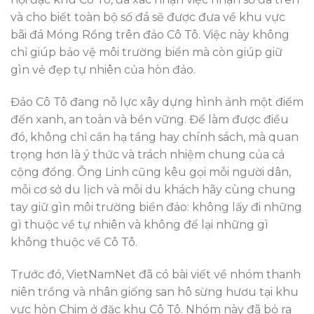
và cho biết toàn bộ số đá sẽ được đưa về khu vực
bãi đá Móng Rồng trên đảo Cô Tô. Việc này không
chỉ giúp bảo vệ môi trường biển mà còn giúp giữ
gìn vẻ đẹp tự nhiên của hòn đảo.
Đảo Cô Tô đang nỗ lực xây dựng hình ảnh một điểm
đến xanh, an toàn và bền vững. Để làm được điều
đó, không chỉ cần hạ tầng hay chính sách, mà quan
trọng hơn là ý thức và trách nhiệm chung của cả
cộng đồng. Ông Linh cũng kêu gọi mỗi người dân,
mỗi cơ sở du lịch và mỗi du khách hãy cùng chung
tay giữ gìn môi trường biển đảo: không lấy đi những
gì thuộc về tự nhiên và không để lại những gì
không thuộc về Cô Tô.
Trước đó, VietNamNet đã có bài viết về nhóm thanh
niên trồng và nhân giống san hô sừng hươu tại khu
vực hòn Chim ở đặc khu Cô Tô. Nhóm này đã bỏ ra