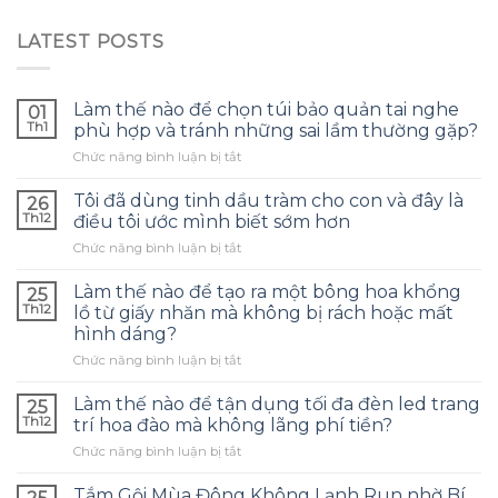
LATEST POSTS
Làm thế nào để chọn túi bảo quản tai nghe
01
Th1
phù hợp và tránh những sai lầm thường gặp?
ở
Chức năng bình luận bị tắt
Làm
thế
Tôi đã dùng tinh dầu tràm cho con và đây là
26
nào
Th12
điều tôi ước mình biết sớm hơn
để
ở
Chức năng bình luận bị tắt
chọn
Tôi
túi
đã
bảo
Làm thế nào để tạo ra một bông hoa khổng
25
dùng
quản
Th12
lồ từ giấy nhăn mà không bị rách hoặc mất
tinh
tai
hình dáng?
dầu
nghe
ở
Chức năng bình luận bị tắt
tràm
phù
Làm
cho
hợp
thế
con
Làm thế nào để tận dụng tối đa đèn led trang
và
25
nào
và
tránh
Th12
trí hoa đào mà không lãng phí tiền?
để
đây
những
ở
Chức năng bình luận bị tắt
tạo
là
sai
Làm
ra
điều
lầm
thế
một
Tắm Gội Mùa Đông Không Lạnh Run nhờ Bí
tôi
thường