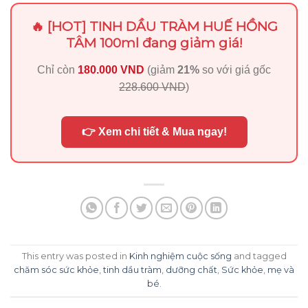
🔥 [HOT] TINH DẦU TRÀM HUẾ HỒNG
TÂM 100ml đang giảm giá!
Chỉ còn
180.000 VND
(giảm
21%
so với giá gốc
228.600 VND
)
👉 Xem chi tiết & Mua ngay!
This entry was posted in
Kinh nghiệm cuộc sống
and tagged
chăm sóc sức khỏe
,
tinh dầu tràm
,
dưỡng chất
,
Sức khỏe
,
mẹ và
bé
.