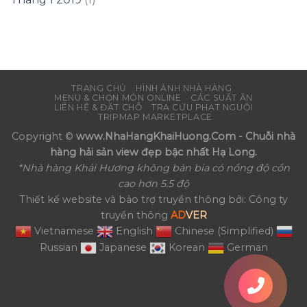
TRANG CHỦ
HÌNH ẢNH NHÀ HÀNG
MENU & CHỌN MÓN ONLINE
CÁC SUẤT ĂN
LIÊN HỆ & ĐẶT CHỖ
TRA CỨU PHẠT NGUỘI
TRIPMAP MARKETPLACE
Copyright ©
www.NhaHangKhaiHuong.Com - Chuỗi nhà
hàng hải sản view đẹp bậc nhất Hạ Long.
*Nhà hàng Khải Hương không bán bia có nồng độ cồn
cao hơn 5.5 độ
Thiết kế website và bảo trợ truyền thông bởi: Công ty
truyền thông
AD
VER
Vietnamese
English
Chinese (Simplified)
Russian
Japanese
Korean
German