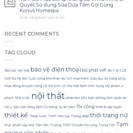
25
nào
bông
ước
Th12
Quyết Sử dụng Sữa Dừa Tắm Gội Gừng
gặp?
để
hoa
mình
Konus Homespa
tận
khổng
biết
ở
Chức năng bình luận bị tắt
dụng
lồ
sớm
Tắm
tối
từ
hơn
Gội
đa
giấy
Mùa
đèn
RECENT COMMENTS
nhăn
Đông
led
mà
Không
trang
không
Lạnh
trí
bị
TAG CLOUD
Run
hoa
rách
nhờ
đào
hoặc
Bí
mà
mất
Quyết
không
bảo vệ điện thoại
hình
bộ phát wifi
Bản sắc văn hóa
Bộ Y tế
CLB
Sử
lãng
dáng?
dụng
phí
Golf Nữ Hà Nội
Cuộc sống khó khăn
du lịch mạo hiểm
Giáo dục kỹ năng sống
Sữa
tiền?
Hoạt động khuyến nông
Lễ mít tinh
Lỗi
Mẹ Việt Nam Anh hùng
Mỹ phẩm vi
Dừa
nội thất
Tắm
Gội
phạm
Nhà nước
phao bơi
phụ kiện phòng tắm
quần áo
Gừng
Thi công
nội y
Sao Việt
Sông Vàm Cỏ Đông
Sự an toàn
thiết bị tập luyện
Konus
Homespa
thiết kế
thời trang nữ
Thoát nước
THPT Hòn Gai
Thông điệp
Tạm
thực phẩm sấy khô
Tiên Yên
Trường THPT Chuyên Hạ Long
Trọng Tấn
ngừng cấp phép