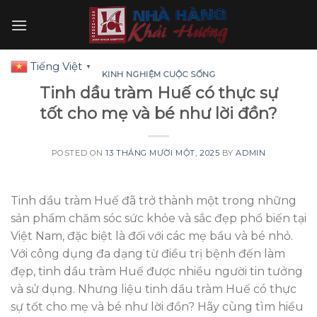
Skip
to
content
Tiếng Việt
▼
KINH NGHIỆM CUỘC SỐNG
Tinh dầu tràm Huế có thực sự
tốt cho mẹ và bé như lời đồn?
POSTED ON
13 THÁNG MƯỜI MỘT, 2025
BY
ADMIN
Tinh dầu tràm Huế đã trở thành một trong những
sản phẩm chăm sóc sức khỏe và sắc đẹp phổ biến tại
Việt Nam, đặc biệt là đối với các mẹ bầu và bé nhỏ.
Với công dụng đa dạng từ điều trị bệnh đến làm
đẹp, tinh dầu tràm Huế được nhiều người tin tưởng
và sử dụng. Nhưng liệu tinh dầu tràm Huế có thực
sự tốt cho mẹ và bé như lời đồn? Hãy cùng tìm hiểu