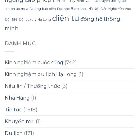
Tỉnh
Tỉnh Tây Ninh
Văn hóa truyền thống
áo
cotton
áo mưa
Đường bao biển
Đại học Bách khoa Hà Nội
Đền Nghè Yên Vực
điện tử
đồng hồ thông
Đội 584
Đội Luxury Hạ Long
minh
DANH MỤC
Kinh nghiệm cuộc sống
(742)
Kinh nghiệm du lịch Hạ Long
(1)
Nấu ăn / Thưởng thức
(3)
Nhà Hàng
(1)
Tin tức
(1.518)
Khuyến mại
(1)
Du lịch
(171)