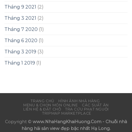
Tháng 9 2021
(2)
Tháng 3 2021
(2)
Tháng 7 2020
(1)
Tháng 6 2020
(1)
Tháng 3 2019
(3)
Tháng 1 2019
(1)
TRANG CHỦ
HÌNH ẢNH NHÀ HÀNG
MENU & CHỌN MÓN ONLINE
CÁC SUẤT ĂN
LIÊN HỆ & ĐẶT CHỖ
TRA CỨU PHẠT NGUỘI
TRIPMAP MARKETPLACE
Copyright ©
www.NhaHangKhaiHuong.Com - Chuỗi nhà
hàng hải sản view đẹp bậc nhất Hạ Long.