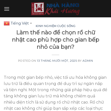
Skip
to
content
Tiếng Việt
▼
KINH NGHIỆM CUỘC SỐNG
Làm thế nào để chọn rổ chữ
nhật cao phù hợp cho gian bếp
nhỏ của bạn?
POSTED ON
13 THÁNG MƯỜI MỘT, 2025
BY
ADMIN
Trong một gian bếp nhỏ, việc tối ưu hóa không gian
lưu trữ là điều quan trọng để duy trì sự ngăn nắp
và tiện nghi. Một trong những giải pháp hiệu quả để
tăng không gian lưu trữ mà không chiếm quá
nhiều diện tích là sử dụng rổ chữ nhật cao. Rổ chữ
nhật cao không chỉ giúp bạn sắp xếp các loại thực