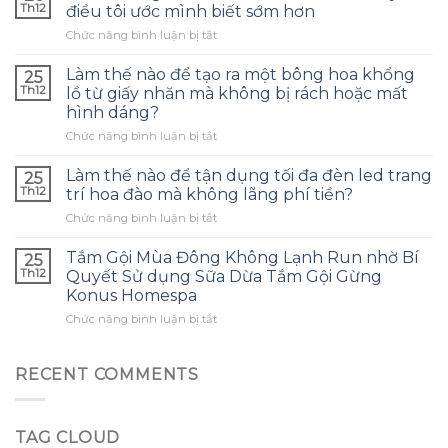
nào
Th12
điều tôi ước mình biết sớm hơn
để
ở
Chức năng bình luận bị tắt
chọn
Tôi
túi
đã
bảo
Làm thế nào để tạo ra một bông hoa khổng
25
dùng
quản
Th12
lồ từ giấy nhăn mà không bị rách hoặc mất
tinh
tai
hình dáng?
dầu
nghe
ở
Chức năng bình luận bị tắt
tràm
phù
Làm
cho
hợp
thế
con
Làm thế nào để tận dụng tối đa đèn led trang
và
25
nào
và
tránh
Th12
trí hoa đào mà không lãng phí tiền?
để
đây
những
ở
Chức năng bình luận bị tắt
tạo
là
sai
Làm
ra
điều
lầm
thế
một
Tắm Gội Mùa Đông Không Lạnh Run nhờ Bí
tôi
25
thường
nào
bông
ước
Th12
Quyết Sử dụng Sữa Dừa Tắm Gội Gừng
gặp?
để
hoa
mình
Konus Homespa
tận
khổng
biết
ở
Chức năng bình luận bị tắt
dụng
lồ
sớm
Tắm
tối
từ
hơn
Gội
đa
giấy
Mùa
đèn
RECENT COMMENTS
nhăn
Đông
led
mà
Không
trang
không
Lạnh
trí
bị
TAG CLOUD
Run
hoa
rách