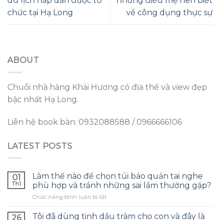
du lịch hấp dẫn được tổ
những điều mẹ nên biết
chức tại Hạ Long
về công dụng thực sự
ABOUT
Chuỗi nhà hàng Khải Hương có địa thế và view đẹp
bậc nhất Hạ Long.
Liên hệ book bàn: 0932088588 / 0966666106
LATEST POSTS
Làm thế nào để chọn túi bảo quản tai nghe
01
Th1
phù hợp và tránh những sai lầm thường gặp?
ở
Chức năng bình luận bị tắt
Làm
thế
Tôi đã dùng tinh dầu tràm cho con và đây là
26