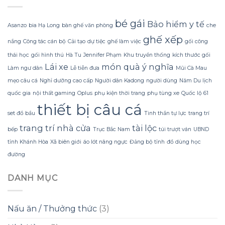
nhờ
đào
hoặc
Bí
mà
mất
Quyết
không
bé gái
hình
Bảo hiểm y tế
Asanzo
bia Hạ Long
bàn ghế văn phòng
che
Sử
lãng
dáng?
dụng
ghế xếp
phí
nắng
Công tác cán bộ
Cải tạo
dự tiệc
ghế làm việc
gối công
Sữa
tiền?
Dừa
thái học
gối hình thú
Hà Tu
Jennifer Phạm
Khu truyền thống
kích thước gối
Tắm
Lái xe
món quà ý nghĩa
Làm ngư dân
Lễ tiễn đưa
Mũi Cà Mau
Gội
Gừng
mẹo câu cá
Nghỉ dưỡng cao cấp
Người dân Kadong
người dùng
Năm Du lịch
Konus
quốc gia
nội thất gaming
Oplus
phụ kiện thời trang
phụ tùng xe
Quốc lộ 61
Homespa
thiết bị câu cá
set đồ bầu
Tinh thần tự lực
trang trí
trang trí nhà cửa
tài lộc
bếp
Trục Bắc Nam
túi trượt ván
UBND
tỉnh Khánh Hòa
Xã biên giới
áo lót nâng ngực
Đảng bộ tỉnh
đồ dùng học
đường
DANH MỤC
Nấu ăn / Thưởng thức
(3)