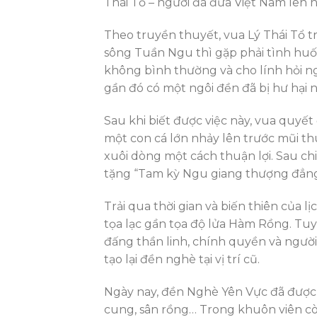
Thái Tổ – người đã đưa Việt Nam lên n
Theo truyền thuyết, vua Lý Thái Tổ t
sông Tuần Ngu thì gặp phải tình huố
không bình thường và cho lính hỏi n
gần đó có một ngôi đền đã bị hư hại
Sau khi biết được việc này, vua quyết
một con cá lớn nhảy lên trước mũi t
xuôi dòng một cách thuận lợi. Sau ch
tặng “Tam kỳ Ngu giang thượng đẳng t
Trải qua thời gian và biến thiên của l
tọa lạc gần tọa độ lửa Hàm Rồng. Tuy
đấng thần linh, chính quyền và ngườ
tạo lại đền nghè tại vị trí cũ.
Ngày nay, đền Nghè Yên Vực đã được x
cung, sân rồng… Trong khuôn viên còn