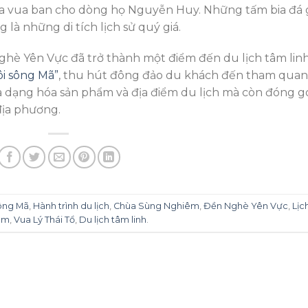
của vua ban cho dòng họ Nguyễn Huy. Những tấm bia đá 
 là những di tích lịch sử quý giá.
 Nghè Yên Vực đã trở thành một điểm đến du lịch tâm lin
i sông Mã”
, thu hút đông đảo du khách đến tham quan
đa dạng hóa sản phẩm và địa điểm du lịch mà còn đóng 
 địa phương.
ông Mã
,
Hành trình du lịch
,
Chùa Sùng Nghiêm
,
Đền Nghè Yên Vực
,
Lịc
am
,
Vua Lý Thái Tổ
,
Du lịch tâm linh
.