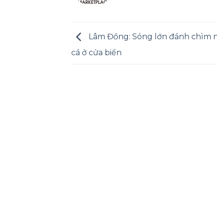
Lâm Đồng: Sóng lớn đánh chìm n
cá ở cửa biển