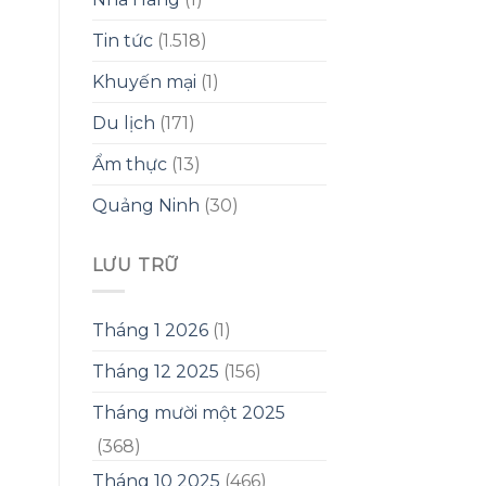
Tin tức
(1.518)
Khuyến mại
(1)
Du lịch
(171)
Ẩm thực
(13)
Quảng Ninh
(30)
LƯU TRỮ
Tháng 1 2026
(1)
Tháng 12 2025
(156)
Tháng mười một 2025
(368)
Tháng 10 2025
(466)