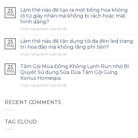
Tôi
túi
đã
bảo
Làm thế nào để tạo ra một bông hoa khổng
25
dùng
quản
Th12
lồ từ giấy nhăn mà không bị rách hoặc mất
tinh
tai
hình dáng?
dầu
nghe
ở
Chức năng bình luận bị tắt
tràm
phù
Làm
cho
hợp
thế
con
Làm thế nào để tận dụng tối đa đèn led trang
và
25
nào
và
tránh
Th12
trí hoa đào mà không lãng phí tiền?
để
đây
những
ở
Chức năng bình luận bị tắt
tạo
là
sai
Làm
ra
điều
lầm
thế
một
Tắm Gội Mùa Đông Không Lạnh Run nhờ Bí
tôi
25
thường
nào
bông
ước
Th12
Quyết Sử dụng Sữa Dừa Tắm Gội Gừng
gặp?
để
hoa
mình
Konus Homespa
tận
khổng
biết
ở
Chức năng bình luận bị tắt
dụng
lồ
sớm
Tắm
tối
từ
hơn
Gội
đa
giấy
Mùa
đèn
RECENT COMMENTS
nhăn
Đông
led
mà
Không
trang
không
Lạnh
trí
bị
TAG CLOUD
Run
hoa
rách
nhờ
đào
hoặc
Bí
mà
mất
Quyết
không