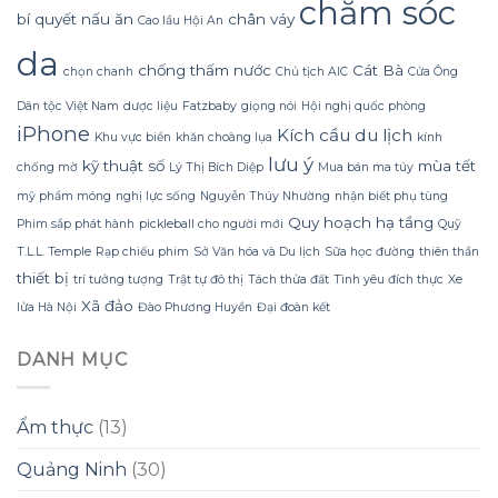
chăm sóc
hình
Sử
lãng
bí quyết nấu ăn
chân váy
dáng?
Cao lầu Hội An
dụng
phí
da
Sữa
tiền?
chống thấm nước
Cát Bà
chọn chanh
Chủ tịch AIC
Cửa Ông
Dừa
Tắm
Dân tộc Việt Nam
dược liệu
Fatzbaby
giọng nói
Hội nghị quốc phòng
Gội
iPhone
Gừng
Kích cầu du lịch
Khu vực biển
khăn choàng lụa
kính
Konus
lưu ý
kỹ thuật số
mùa tết
Homespa
chống mờ
Lý Thị Bích Diệp
Mua bán ma túy
mỹ phẩm móng
nghị lực sống
Nguyễn Thúy Nhường
nhận biết phụ tùng
Quy hoạch hạ tầng
Phim sắp phát hành
pickleball cho người mới
Quỹ
T.L.L. Temple
Rạp chiếu phim
Sở Văn hóa và Du lịch
Sữa học đường
thiên thần
thiết bị
trí tưởng tượng
Trật tự đô thị
Tách thửa đất
Tình yêu đích thực
Xe
Xã đảo
lửa Hà Nội
Đào Phương Huyền
Đại đoàn kết
DANH MỤC
Ẩm thực
(13)
Quảng Ninh
(30)