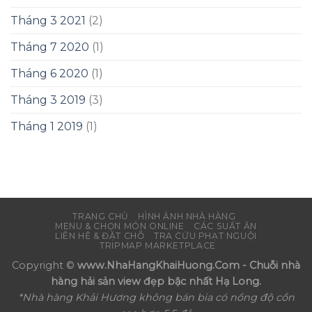
Tháng 3 2021
(2)
Tháng 7 2020
(1)
Tháng 6 2020
(1)
Tháng 3 2019
(3)
Tháng 1 2019
(1)
TRANG CHỦ
HÌNH ẢNH NHÀ HÀNG
MENU & CHỌN MÓN ONLINE
CÁC SUẤT ĂN
LIÊN HỆ & ĐẶT CHỖ
TRA CỨU PHẠT NGUỘI
TRIPMAP MARKETPLACE
Copyright ©
www.NhaHangKhaiHuong.Com - Chuỗi nhà
hàng hải sản view đẹp bậc nhất Hạ Long.
*Nhà hàng Khải Hương không bán bia có nồng độ cồn