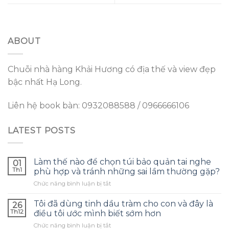
ABOUT
Chuỗi nhà hàng Khải Hương có địa thế và view đẹp
bậc nhất Hạ Long.
Liên hệ book bàn: 0932088588 / 0966666106
LATEST POSTS
Làm thế nào để chọn túi bảo quản tai nghe
01
Th1
phù hợp và tránh những sai lầm thường gặp?
ở
Chức năng bình luận bị tắt
Làm
thế
Tôi đã dùng tinh dầu tràm cho con và đây là
26
nào
Th12
điều tôi ước mình biết sớm hơn
để
ở
Chức năng bình luận bị tắt
chọn