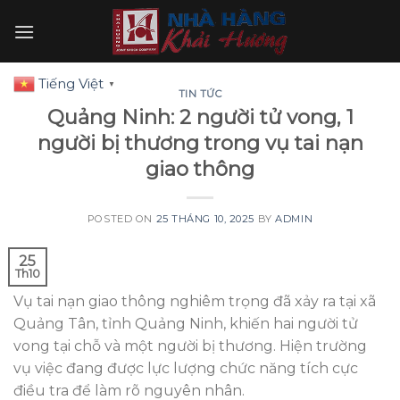
Skip
to
content
Tiếng Việt
▼
TIN TỨC
Quảng Ninh: 2 người tử vong, 1
người bị thương trong vụ tai nạn
giao thông
POSTED ON
25 THÁNG 10, 2025
BY
ADMIN
25
Th10
Vụ tai nạn giao thông nghiêm trọng đã xảy ra tại xã
Quảng Tân, tỉnh Quảng Ninh, khiến hai người tử
vong tại chỗ và một người bị thương. Hiện trường
vụ việc đang được lực lượng chức năng tích cực
điều tra để làm rõ nguyên nhân.