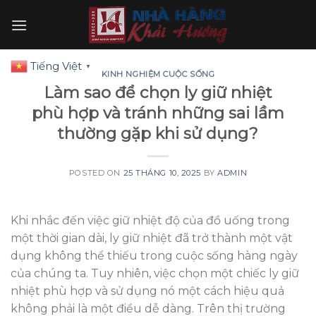
Skip
to
content
Tiếng Việt
▼
KINH NGHIỆM CUỘC SỐNG
Làm sao để chọn ly giữ nhiệt
phù hợp và tránh những sai lầm
thường gặp khi sử dụng?
POSTED ON
25 THÁNG 10, 2025
BY
ADMIN
Khi nhắc đến việc giữ nhiệt độ của đồ uống trong
một thời gian dài, ly giữ nhiệt đã trở thành một vật
dụng không thể thiếu trong cuộc sống hàng ngày
của chúng ta. Tuy nhiên, việc chọn một chiếc ly giữ
nhiệt phù hợp và sử dụng nó một cách hiệu quả
không phải là một điều dễ dàng. Trên thị trường