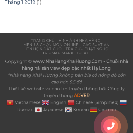
Tháng 1 2019
(1)
TRANG CHỦ
HÌNH ẢNH NHÀ HÀNG
MENU & CHỌN MÓN ONLINE
CÁC SUẤT ĂN
LIÊN HỆ & ĐẶT CHỖ
TRA CỨU PHẠT NGUỘI
TRIPMAP MARKETPLACE
Copyright ©
www.NhaHangKhaiHuong.Com - Chuỗi nhà
hàng hải sản view đẹp bậc nhất Hạ Long.
*Nhà hàng Khải Hương không bán bia có nồng độ cồn
cao hơn 5.5 độ
Thiết kế website và bảo trợ truyền thông bởi: Công ty
truyền thông
AD
VER
Vietnamese
English
Chinese (Simplified)
Russian
Japanese
Korean
German