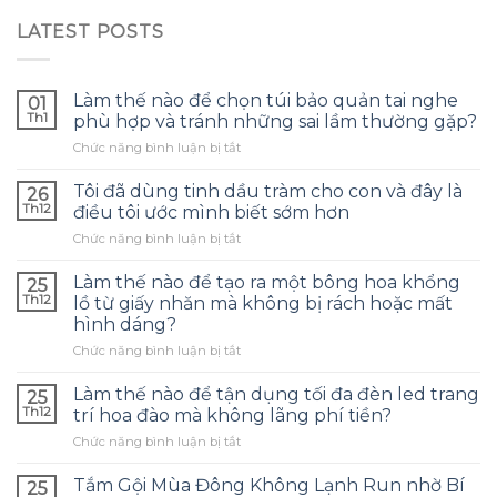
LATEST POSTS
Làm thế nào để chọn túi bảo quản tai nghe
01
Th1
phù hợp và tránh những sai lầm thường gặp?
ở
Chức năng bình luận bị tắt
Làm
thế
Tôi đã dùng tinh dầu tràm cho con và đây là
26
nào
Th12
điều tôi ước mình biết sớm hơn
để
ở
Chức năng bình luận bị tắt
chọn
Tôi
túi
đã
bảo
Làm thế nào để tạo ra một bông hoa khổng
25
dùng
quản
Th12
lồ từ giấy nhăn mà không bị rách hoặc mất
tinh
tai
hình dáng?
dầu
nghe
ở
Chức năng bình luận bị tắt
tràm
phù
Làm
cho
hợp
thế
con
Làm thế nào để tận dụng tối đa đèn led trang
và
25
nào
và
tránh
Th12
trí hoa đào mà không lãng phí tiền?
để
đây
những
ở
Chức năng bình luận bị tắt
tạo
là
sai
Làm
ra
điều
lầm
thế
một
Tắm Gội Mùa Đông Không Lạnh Run nhờ Bí
tôi
25
thường
nào