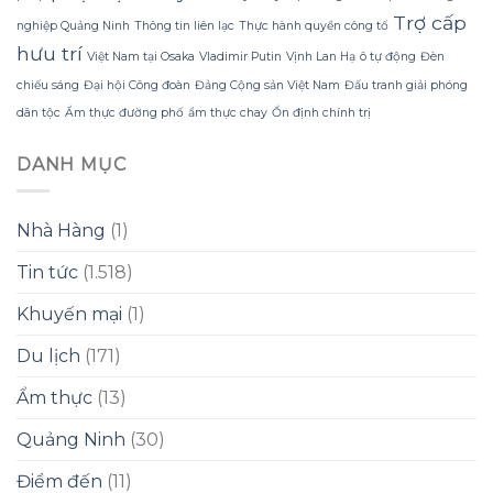
Trợ cấp
nghiệp Quảng Ninh
Thông tin liên lạc
Thực hành quyền công tố
hưu trí
Việt Nam tại Osaka
Vladimir Putin
Vịnh Lan Hạ
ô tự động
Đèn
chiếu sáng
Đại hội Công đoàn
Đảng Cộng sản Việt Nam
Đấu tranh giải phóng
dân tộc
Ẩm thực đường phố
ẩm thực chay
Ổn định chính trị
DANH MỤC
Nhà Hàng
(1)
Tin tức
(1.518)
Khuyến mại
(1)
Du lịch
(171)
Ẩm thực
(13)
Quảng Ninh
(30)
Điểm đến
(11)