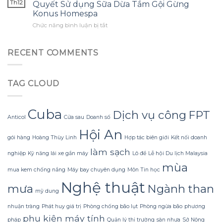
bông
ước
Th12
Quyết Sử dụng Sữa Dừa Tắm Gội Gừng
gặp?
để
hoa
mình
Konus Homespa
tận
khổng
biết
ở
Chức năng bình luận bị tắt
dụng
lồ
sớm
Tắm
tối
từ
hơn
Gội
đa
giấy
Mùa
đèn
RECENT COMMENTS
nhăn
Đông
led
mà
Không
trang
không
Lạnh
trí
bị
TAG CLOUD
Run
hoa
rách
nhờ
đào
hoặc
Bí
mà
mất
Quyết
không
Cuba
hình
Dịch vụ công
FPT
Sử
Anticol
Cửa sau
Doanh số
lãng
dáng?
dụng
phí
Hội An
Sữa
tiền?
gói hàng
Hoàng Thùy Linh
Hợp tác biên giới
Kết nối doanh
Dừa
làm sạch
Tắm
nghiệp
Kỹ năng lái xe gắn máy
Lô đề
Lễ hội Du lịch Malaysia
Gội
mùa
Gừng
mua kem chống nắng
Máy bay chuyên dụng
Môn Tin học
Konus
Nghệ thuật
Homespa
mưa
Ngành than
mỹ dung
nhuận tràng
Phát huy giá trị
Phòng chống bão lụt
Phòng ngừa bão
phương
phụ kiện máy tính
pháp
Quản lý thị trường
sàn nhựa
Sở Nông