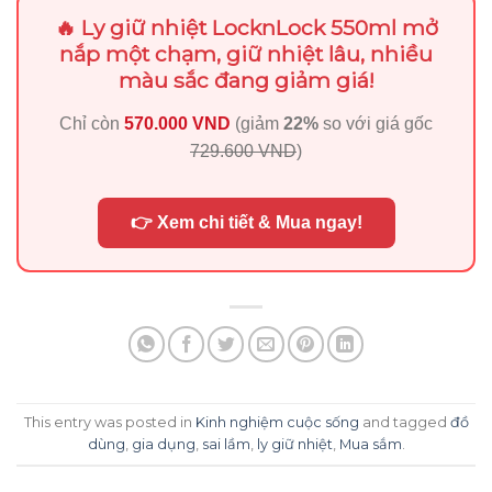
🔥 Ly giữ nhiệt LocknLock 550ml mở
nắp một chạm, giữ nhiệt lâu, nhiều
màu sắc đang giảm giá!
Chỉ còn
570.000 VND
(giảm
22%
so với giá gốc
729.600 VND
)
👉 Xem chi tiết & Mua ngay!
This entry was posted in
Kinh nghiệm cuộc sống
and tagged
đồ
dùng
,
gia dụng
,
sai lầm
,
ly giữ nhiệt
,
Mua sắm
.