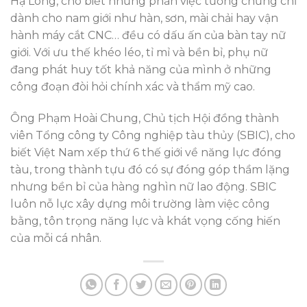
Hạ Long, cho biết những phần việc tưởng chừng chỉ
dành cho nam giới như hàn, sơn, mài chải hay vận
hành máy cắt CNC… đều có dấu ấn của bàn tay nữ
giới. Với ưu thế khéo léo, tỉ mỉ và bền bỉ, phụ nữ
đang phát huy tốt khả năng của mình ở những
công đoạn đòi hỏi chính xác và thẩm mỹ cao.
Ông Phạm Hoài Chung, Chủ tịch Hội đồng thành
viên Tổng công ty Công nghiệp tàu thủy (SBIC), cho
biết Việt Nam xếp thứ 6 thế giới về năng lực đóng
tàu, trong thành tựu đó có sự đóng góp thầm lặng
nhưng bền bỉ của hàng nghìn nữ lao động. SBIC
luôn nỗ lực xây dựng môi trường làm việc công
bằng, tôn trọng năng lực và khát vọng cống hiến
của mỗi cá nhân.