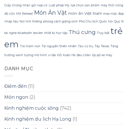
Tắm
Giấy chứng nhận
gối nẹp cổ
Luật pháp Mỹ
lựa chọn sản phẩm
máy thổi nồng
Gội
Món Ăn Vặt
Gừng
món ăn Việt Nam
độ cồn
Mít Retreat
mẹo mặc đẹp
Konus
nhập liệu
Nơi linh thiêng
phong cách giáng sinh
Phó Chủ tịch Quốc hội
Quý IV
Homespa
trẻ
Thú cưng
tai nghe bluetooth
texilen
thiết bị học tập
Truy bắt
em
Trẻ mầm non
Tài nguyên thiên nhiên
Tàu vũ trụ
Tây Texas
Tăng
trưởng xanh
tượng mô hình
ví dài
Đỗ Xuân Hà
đau chân
ốp pô xe máy
DANH MỤC
Điểm đến
(11)
Món ngon
(2)
Kinh nghiệm cuộc sống
(742)
Kinh nghiệm du lịch Hạ Long
(1)