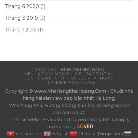
Tháng 6 2020
(1)
Tháng 3 2019
(3)
Tháng 1 2019
(1)
TRANG CHỦ
HÌNH ẢNH NHÀ HÀNG
MENU & CHỌN MÓN ONLINE
CÁC SUẤT ĂN
LIÊN HỆ & ĐẶT CHỖ
TRA CỨU PHẠT NGUỘI
TRIPMAP MARKETPLACE
Copyright ©
www.NhaHangKhaiHuong.Com - Chuỗi nhà
hàng hải sản view đẹp bậc nhất Hạ Long.
*Nhà hàng Khải Hương không bán bia có nồng độ cồn
cao hơn 5.5 độ
Thiết kế website và bảo trợ truyền thông bởi: Công ty
truyền thông
AD
VER
Vietnamese
English
Chinese (Simplified)