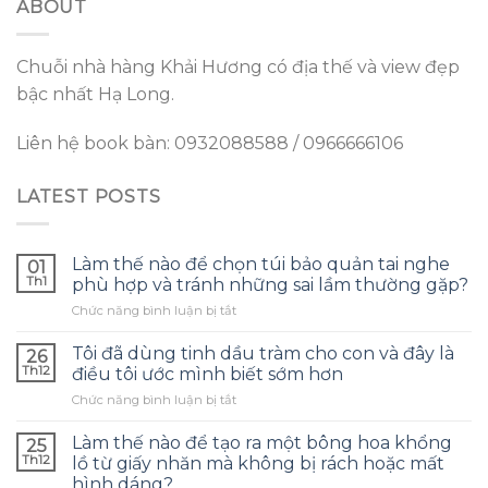
ABOUT
Chuỗi nhà hàng Khải Hương có địa thế và view đẹp
bậc nhất Hạ Long.
Liên hệ book bàn: 0932088588 / 0966666106
LATEST POSTS
Làm thế nào để chọn túi bảo quản tai nghe
01
Th1
phù hợp và tránh những sai lầm thường gặp?
ở
Chức năng bình luận bị tắt
Làm
thế
Tôi đã dùng tinh dầu tràm cho con và đây là
26
nào
Th12
điều tôi ước mình biết sớm hơn
để
ở
Chức năng bình luận bị tắt
chọn
Tôi
túi
đã
bảo
Làm thế nào để tạo ra một bông hoa khổng
25
dùng
quản
Th12
lồ từ giấy nhăn mà không bị rách hoặc mất
tinh
tai
hình dáng?