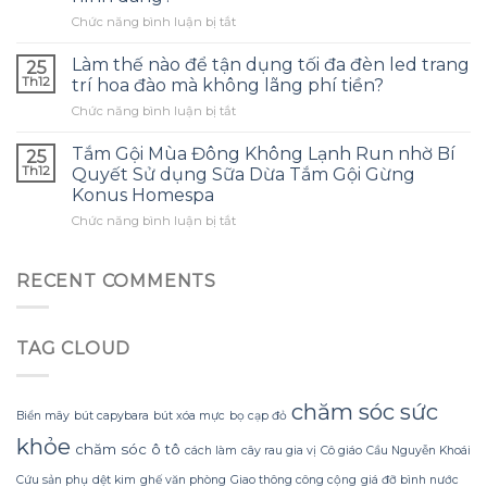
dầu
nghe
ở
Chức năng bình luận bị tắt
tràm
phù
Làm
cho
hợp
thế
con
Làm thế nào để tận dụng tối đa đèn led trang
và
25
nào
và
tránh
Th12
trí hoa đào mà không lãng phí tiền?
để
đây
những
ở
Chức năng bình luận bị tắt
tạo
là
sai
Làm
ra
điều
lầm
thế
một
Tắm Gội Mùa Đông Không Lạnh Run nhờ Bí
tôi
25
thường
nào
bông
ước
Th12
Quyết Sử dụng Sữa Dừa Tắm Gội Gừng
gặp?
để
hoa
mình
Konus Homespa
tận
khổng
biết
ở
Chức năng bình luận bị tắt
dụng
lồ
sớm
Tắm
tối
từ
hơn
Gội
đa
giấy
Mùa
đèn
RECENT COMMENTS
nhăn
Đông
led
mà
Không
trang
không
Lạnh
trí
bị
TAG CLOUD
Run
hoa
rách
nhờ
đào
hoặc
Bí
mà
mất
Quyết
không
chăm sóc sức
hình
Biển mây
bút capybara
bút xóa mực
bọ cạp đỏ
Sử
lãng
dáng?
khỏe
dụng
phí
chăm sóc ô tô
cách làm
cây rau gia vị
Cô giáo
Cầu Nguyễn Khoái
Sữa
tiền?
Dừa
Cứu sản phụ
dệt kim
ghế văn phòng
Giao thông công cộng
giá đỡ bình nước