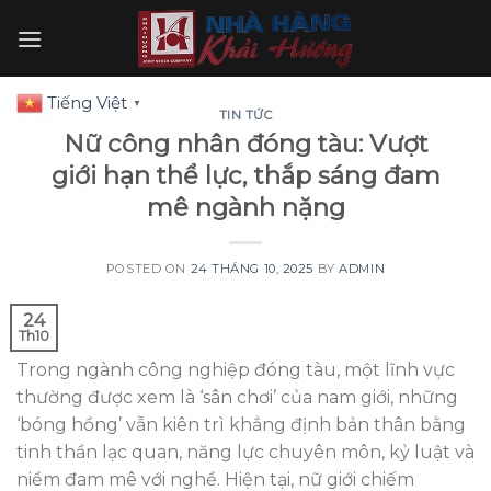
Skip
to
content
Tiếng Việt
▼
TIN TỨC
Nữ công nhân đóng tàu: Vượt
giới hạn thể lực, thắp sáng đam
mê ngành nặng
POSTED ON
24 THÁNG 10, 2025
BY
ADMIN
24
Th10
Trong ngành công nghiệp đóng tàu, một lĩnh vực
thường được xem là ‘sân chơi’ của nam giới, những
‘bóng hồng’ vẫn kiên trì khẳng định bản thân bằng
tinh thần lạc quan, năng lực chuyên môn, kỷ luật và
niềm đam mê với nghề. Hiện tại, nữ giới chiếm