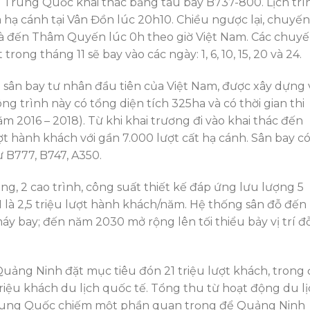
Trung Quốc khai thác bằng tàu bay B737-800. Lịch trì
hạ cánh tại Vân Đồn lúc 20h10. Chiều ngược lại, chuyến
và đến Thâm Quyến lúc 0h theo giờ Việt Nam. Các chuy
rong tháng 11 sẽ bay vào các ngày: 1, 6, 10, 15, 20 và 24.
sân bay tư nhân đầu tiên của Việt Nam, được xây dựng 
ng trình này có tổng diện tích 325ha và có thời gian thi
ăm 2016 – 2018). Từ khi khai trương đi vào khai thác đến
ượt hành khách với gần 7.000 lượt cất hạ cánh. Sân bay c
ư B777, B747, A350.
g, 2 cao trình, công suất thiết kế đáp ứng lưu lượng 5
1 là 2,5 triệu lượt hành khách/năm. Hệ thống sân đỗ đến
máy bay; đến năm 2030 mở rộng lên tối thiểu bảy vị trí đ
Quảng Ninh đặt mục tiêu đón 21 triệu lượt khách, trong
5 triệu khách du lịch quốc tế. Tổng thu từ hoạt động du l
Trung Quốc chiếm một phần quan trọng để Quảng Ninh