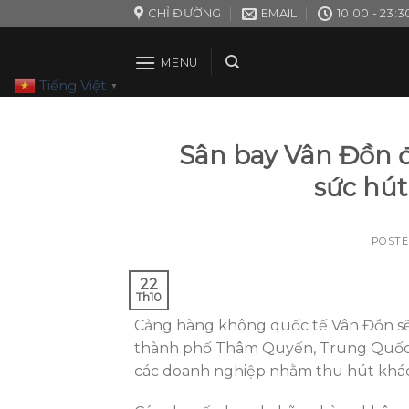
Skip
CHỈ ĐƯỜNG
EMAIL
10:00 - 23:3
to
content
MENU
Tiếng Việt
▼
Sân bay Vân Đồn đ
sức hút
POST
22
Th10
Cảng hàng không quốc tế Vân Đồn sẽ 
thành phố Thâm Quyến, Trung Quốc từ 
các doanh nghiệp nhằm thu hút khá