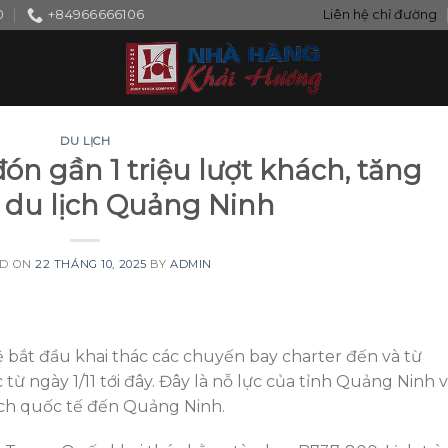
0
+84966666106
Liên hệ chỉ đường
DU LỊCH
ón gần 1 triệu lượt khách, tăng
 du lịch Quảng Ninh
ED ON
22 THÁNG 10, 2025
BY
ADMIN
bắt đầu khai thác các chuyến bay charter đến và từ
ngày 1/11 tới đây. Đây là nỗ lực của tỉnh Quảng Ninh 
ch quốc tế đến Quảng Ninh.