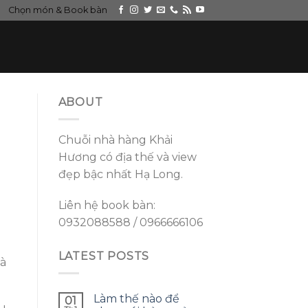
Chọn món & Book bàn
ABOUT
Chuỗi nhà hàng Khải
Hương có địa thế và view
đẹp bậc nhất Hạ Long.
Liên hệ book bàn:
0932088588 / 0966666106
LATEST POSTS
và
Làm thế nào để
01