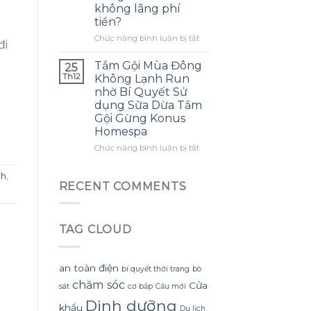
không lãng phí
mình
ra
tiền?
biết
một
sớm
bông
ở
Chức năng bình luận bị tắt
đi
hơn
hoa
Làm
khổng
thế
Tắm Gội Mùa Đông
25
lồ
nào
Th12
Không Lạnh Run
từ
để
nhờ Bí Quyết Sử
giấy
tận
dụng Sữa Dừa Tắm
nhăn
dụng
Gội Gừng Konus
mà
tối
Homespa
không
đa
bị
đèn
ở
Chức năng bình luận bị tắt
rách
led
Tắm
hoặc
trang
Gội
ch
,
mất
trí
Mùa
RECENT COMMENTS
hình
hoa
Đông
dáng?
đào
Không
mà
Lạnh
không
TAG CLOUD
Run
lãng
nhờ
phí
Bí
tiền?
Quyết
an toàn điện
bí quyết thời trang
bò
Sử
chăm sóc
Cửa
sát
cơ bắp
Cầu mới
dụng
Sữa
Dinh dưỡng
khẩu
Du lịch