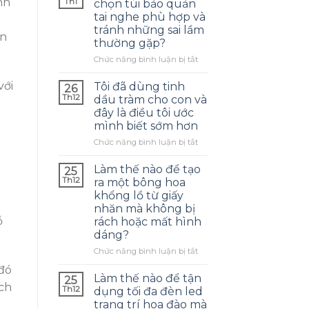
nh
Th1
chọn túi bảo quản
tai nghe phù hợp và
tránh những sai lầm
ến
thường gặp?
ở
Chức năng bình luận bị tắt
Làm
thế
với
Tôi đã dùng tinh
26
nào
Th12
dầu tràm cho con và
để
đây là điều tôi ước
chọn
mình biết sớm hơn
túi
ó
bảo
ở
Chức năng bình luận bị tắt
quản
Tôi
tai
đã
Làm thế nào để tạo
25
nghe
dùng
Th12
ra một bông hoa
phù
tinh
khổng lồ từ giấy
hợp
dầu
nhăn mà không bị
và
tràm
ỗ
rách hoặc mất hình
tránh
cho
dáng?
những
con
sai
và
ở
Chức năng bình luận bị tắt
lầm
đây
Làm
 đó
thường
là
thế
Làm thế nào để tận
25
gặp?
điều
ịch
nào
Th12
dụng tối đa đèn led
tôi
để
trang trí hoa đào mà
ước
tạo