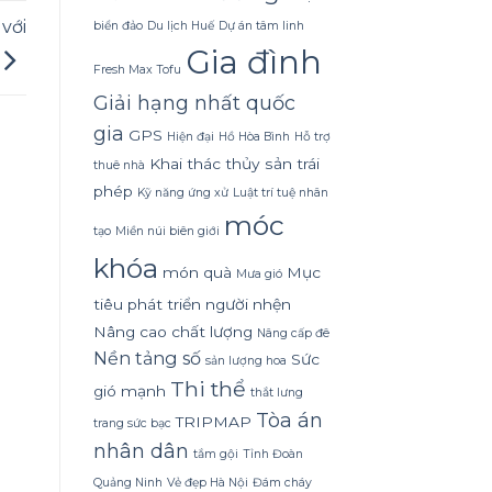
Dừa
Tắm
với
biển đảo
Du lịch Huế
Dự án tâm linh
Gội
Gia đình
Gừng
Fresh Max Tofu
Konus
Homespa
Giải hạng nhất quốc
gia
GPS
Hiện đại
Hồ Hòa Bình
Hỗ trợ
Khai thác thủy sản trái
thuê nhà
phép
Kỹ năng ứng xử
Luật trí tuệ nhân
móc
tạo
Miền núi biên giới
khóa
món quà
Mục
Mưa gió
tiêu phát triển
người nhện
Nâng cao chất lượng
Nâng cấp đê
Nền tảng số
Sức
sản lượng hoa
Thi thể
gió mạnh
thắt lưng
Tòa án
TRIPMAP
trang sức bạc
nhân dân
tắm gội
Tỉnh Đoàn
Quảng Ninh
Vẻ đẹp Hà Nội
Đám cháy