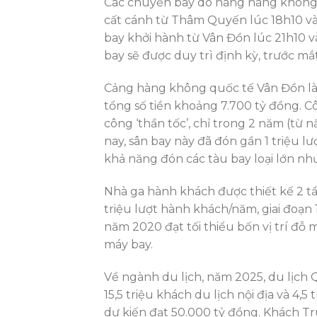
Các chuyến bay do hãng hàng không 
cất cánh từ Thâm Quyến lúc 18h10 và 
bay khởi hành từ Vân Đồn lúc 21h10 
bay sẽ được duy trì định kỳ, trước mắt t
Cảng hàng không quốc tế Vân Đồn là 
tổng số tiền khoảng 7.700 tỷ đồng. Cô
công ‘thần tốc’, chỉ trong 2 năm (từ n
nay, sân bay này đã đón gần 1 triệu l
khả năng đón các tàu bay loại lớn nh
Nhà ga hành khách được thiết kế 2 tần
triệu lượt hành khách/năm, giai đoạn 
năm 2020 đạt tối thiểu bốn vị trí đỗ 
máy bay.
Về ngành du lịch, năm 2025, du lịch 
15,5 triệu khách du lịch nội địa và 4,
dự kiến đạt 50.000 tỷ đồng. Khách 