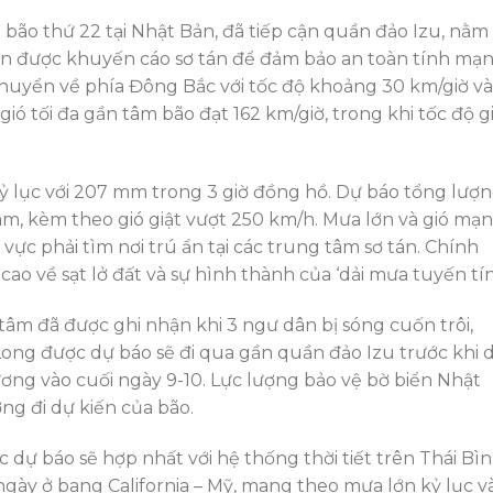
 bão thứ 22 tại Nhật Bản, đã tiếp cận quần đảo Izu, nằm
n được khuyến cáo sơ tán để đảm bảo an toàn tính mạn
 chuyển về phía Đông Bắc với tốc độ khoảng 30 km/giờ và
ió tối đa gần tâm bão đạt 162 km/giờ, trong khi tốc độ g
ỷ lục với 207 mm trong 3 giờ đồng hồ. Dự báo tổng lượ
mm, kèm theo gió giật vượt 250 km/h. Mưa lớn và gió mạ
ực phải tìm nơi trú ẩn tại các trung tâm sơ tán. Chính
o về sạt lở đất và sự hình thành của ‘dải mưa tuyến tín
âm đã được ghi nhận khi 3 ngư dân bị sóng cuốn trôi,
ong được dự báo sẽ đi qua gần quần đảo Izu trước khi d
ơng vào cuối ngày 9-10. Lực lượng bảo vệ bờ biển Nhật
ng đi dự kiến của bão.
 dự báo sẽ hợp nhất với hệ thống thời tiết trên Thái Bì
ngày ở bang California – Mỹ, mang theo mưa lớn kỷ lục v