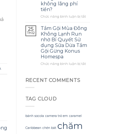
không lãng phí
mình
ra
tiền?
biết
một
sớm
bông
ở
Chức năng bình luận bị tắt
hả
hơn
hoa
Làm
khổng
thế
Tắm Gội Mùa Đông
25
lồ
nào
Th12
Không Lạnh Run
từ
để
nhờ Bí Quyết Sử
giấy
tận
dụng Sữa Dừa Tắm
nhăn
dụng
Gội Gừng Konus
mà
tối
Homespa
không
đa
bị
đèn
ở
Chức năng bình luận bị tắt
rách
led
h
.
Tắm
hoặc
trang
Gội
mất
trí
Mùa
RECENT COMMENTS
hình
hoa
Đông
dáng?
đào
Không
mà
Lạnh
không
TAG CLOUD
Run
lãng
nhờ
phí
Bí
tiền?
Quyết
bánh socola
camera trẻ em
caramel
Sử
chăm
dụng
ong
Caribbean
chén bát
Sữa