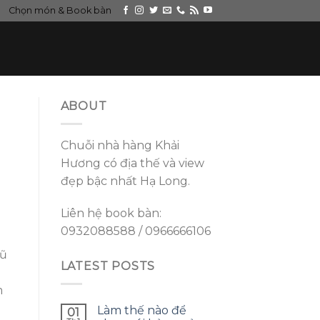
Chọn món & Book bàn
ABOUT
Chuỗi nhà hàng Khải
Hương có địa thế và view
đẹp bậc nhất Hạ Long.
Liên hệ book bàn:
0932088588 / 0966666106
lũ
LATEST POSTS
m
Làm thế nào để
01