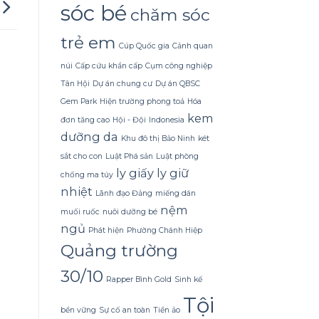
Dừa
sóc bé
chăm sóc
Tắm
Gội
Gừng
trẻ em
Cúp Quốc gia
Cảnh quan
Konus
Homespa
núi
Cấp cứu khẩn cấp
Cụm công nghiệp
Tân Hội
Dự án chung cư
Dự án QBSC
Gem Park
Hiện trường phong toả
Hóa
kem
đơn tăng cao
Hội - Đội
Indonesia
dưỡng da
Khu đô thị Bảo Ninh
két
sắt cho con
Luật Phá sản
Luật phòng
ly giấy
ly giữ
chống ma túy
nhiệt
Lãnh đạo Đảng
miếng dán
nệm
muối ruốc
nuôi dưỡng bé
ngủ
Phát hiện
Phường Chánh Hiệp
Quảng trường
30/10
Rapper Bình Gold
Sinh kế
Tội
bền vững
Sự cố an toàn
Tiền ảo