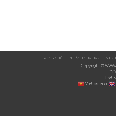
TRANG CHỦ
HÌNH ẢNH NHÀ HÀNG
MENU
Copyright ©
www.N
*Nh
Thiết 
Vietnamese