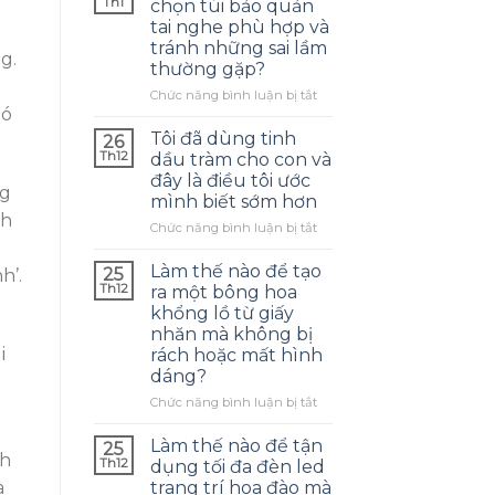
Th1
chọn túi bảo quản
tai nghe phù hợp và
tránh những sai lầm
g.
thường gặp?
ở
Chức năng bình luận bị tắt
ió
Làm
thế
Tôi đã dùng tinh
26
nào
Th12
dầu tràm cho con và
để
đây là điều tôi ước
chọn
ng
mình biết sớm hơn
túi
nh
bảo
ở
Chức năng bình luận bị tắt
quản
Tôi
tai
đã
Làm thế nào để tạo
25
h’.
nghe
dùng
Th12
ra một bông hoa
phù
tinh
khổng lồ từ giấy
hợp
dầu
nhăn mà không bị
và
tràm
i
rách hoặc mất hình
tránh
cho
dáng?
những
con
sai
và
ở
Chức năng bình luận bị tắt
lầm
đây
Làm
thường
là
thế
Làm thế nào để tận
25
gặp?
điều
nh
nào
Th12
dụng tối đa đèn led
tôi
để
à
trang trí hoa đào mà
ước
tạo