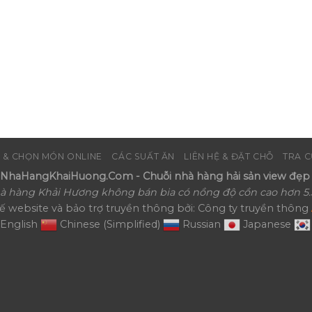
 & CHỌN MÓN ONLINE
CÁC SUẤT ĂN
LIÊN HỆ & ĐẶT CHỖ
TRA C
haHangKhaiHuong.Com - Chuỗi nhà hàng hải sản view đẹp 
à hàng Khải Hương không bán bia có nồng độ cồn cao hơn 5.
kế website và bảo trợ truyền thông bởi: Công ty truyền thông
English
Chinese (Simplified)
Russian
Japanese