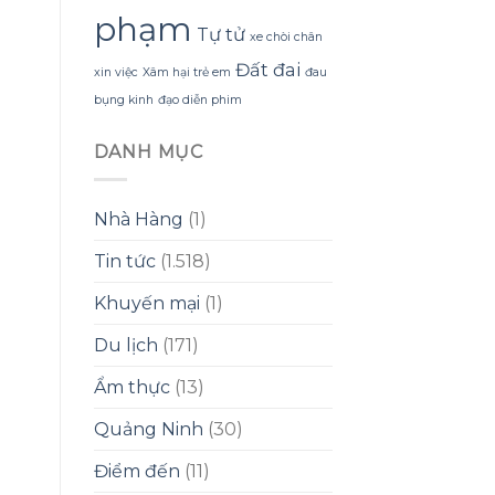
phạm
Tự tử
xe chòi chân
Đất đai
xin việc
Xâm hại trẻ em
đau
bụng kinh
đạo diễn phim
DANH MỤC
Nhà Hàng
(1)
Tin tức
(1.518)
Khuyến mại
(1)
Du lịch
(171)
Ẩm thực
(13)
Quảng Ninh
(30)
Điểm đến
(11)