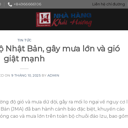
0
+84966666106
Liên hệ chỉ đường
TIN TỨC
 Nhật Bản, gây mưa lớn và gió
giật mạnh
ED ON
9 THÁNG 10, 2025
BY
ADMIN
ng độ gió và mưa dữ dội, gây ra mối lo ngại về nguy cơ 
t Bản (JMA) đã ban hành cảnh báo đặc biệt, khuyến cáo
sóng cao và mưa lớn trên toàn bộ chuỗi đảo Izu, bao gồ