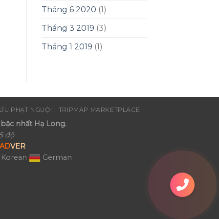
Tháng 6 2020
(1)
Tháng 3 2019
(3)
Tháng 1 2019
(1)
ỨU PHẠT NGUỘI
TRIPMAP MARKETPLACE
bậc nhất Hạ Long.
5 độ
AD
VER
Korean
German