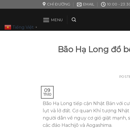
Skip
CHỈ ĐƯỜNG
EMAIL
10:00 - 23:3
to
content
MENU
Tiếng Việt
▼
Bão Hạ Long đổ bộ
POST
09
Th10
Bão Hạ Long tiếp cận Nhật Bản với cườ
lụt và lở đất. Cơ quan Khí tượng Nhậ
người dân về nguy cơ gió giật mạnh, 
các đảo Hachijō và Aogashima.