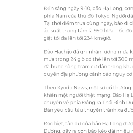
Đến sáng ngày 9-10, bão Hạ Long, cơn
phía Nam của thủ đô Tokyo. Người dâ
Tại thời điểm trưa cùng ngày, bão di
áp suất trung tâm là 950 hPa. Tốc độ g
giật tối đa lên tới 234 km/giờ.
Đảo Hachijō đã ghi nhận lượng mưa k
mưa trong 24 giờ có thể lên tới 300 
đã buộc hàng trăm cư dân trong khu v
quyền địa phương cảnh báo nguy cơ ca
Theo Kyodo News, một sự cố thương t
khiến một người thiệt mạng. Bão Hạ L
chuyển về phía Đông ra Thái Bình Dư
Bản yêu cầu tàu thuyền tránh xa đườ
Đặc biệt, tàn dư của bão Hạ Long được
Dương, gây ra cơn bão kéo dài nhiều 