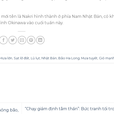
mới tên là Nakri hình thành ở phía Nam Nhật Bản, có k
tỉnh Okinawa vào cuối tuần này.
Mưa lớn
,
Sạt lở đất
,
Lũ lụt
,
Nhật Bản
,
Bão Ha Long
,
Mưa tuyết
,
Gió mạn
“Chạy giám định tâm thần”: Bức tranh tối tr
hồng bão,