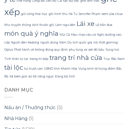
che nắng
Công tác cán bộ
Cải tạo
dự tiệc
ghế làm việc
Dừa
Tắm
xếp
Gội
gối công thái học
gối hình thú
Hà Tu
Jennifer Phạm
kem sữa chua
Gừng
Konus
Lái xe
Khu truyền thống
kích thước gối
Làm ngư dân
Lễ tiễn đưa
Homespa
món quà ý nghĩa
Mũi Cà Mau
mẹo câu cá
Nghỉ dưỡng cao
cấp
Người dân Kadong
người dùng
Năm Du lịch quốc gia
nội thất gaming
Oplus
Phát hành vé không đúng quy định
phụ tùng xe
set đồ bầu
Súng hơi
trang trí nhà cửa
Tinh thần tự lực
trang trí bếp
Trục Bắc Nam
tài lộc
túi trượt ván
UBND tỉnh Khánh Hòa
Vùng kinh tế trọng điểm Bắc
Bộ
Xã biên giới
áo lót nâng ngực
Đảng bộ tỉnh
DANH MỤC
Nấu ăn / Thưởng thức
(3)
Nhà Hàng
(1)