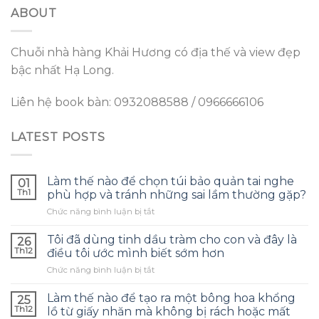
ABOUT
Chuỗi nhà hàng Khải Hương có địa thế và view đẹp
bậc nhất Hạ Long.
Liên hệ book bàn: 0932088588 / 0966666106
LATEST POSTS
Làm thế nào để chọn túi bảo quản tai nghe
01
Th1
phù hợp và tránh những sai lầm thường gặp?
ở
Chức năng bình luận bị tắt
Làm
thế
Tôi đã dùng tinh dầu tràm cho con và đây là
26
nào
Th12
điều tôi ước mình biết sớm hơn
để
ở
Chức năng bình luận bị tắt
chọn
Tôi
túi
đã
bảo
Làm thế nào để tạo ra một bông hoa khổng
25
dùng
quản
Th12
lồ từ giấy nhăn mà không bị rách hoặc mất
tinh