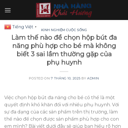
Skip
to
content
Tiếng Việt
▼
KINH NGHIỆM CUỘC SỐNG
Làm thế nào để chọn hộp bút đa
năng phù hợp cho bé mà không
biết 3 sai lầm thường gặp của
phụ huynh
POSTED ON
7 THÁNG 10, 2025
BY
ADMIN
Việc chọn hộp bút đa năng cho bé có thể là một
quyết định khó khăn đối với nhiều phụ huynh. Với
sự đa dạng của các sản phẩm trên thị trường, làm
thế nào để chọn được sản phẩm phù hợp cho con
em mình? Bài viết dưới đây sẽ giúp bạn hiểu rõ hơn