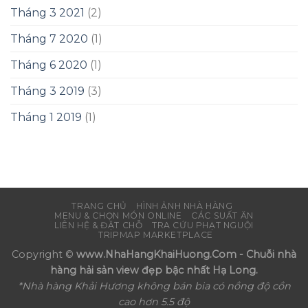
Tháng 3 2021
(2)
Tháng 7 2020
(1)
Tháng 6 2020
(1)
Tháng 3 2019
(3)
Tháng 1 2019
(1)
TRANG CHỦ
HÌNH ẢNH NHÀ HÀNG
MENU & CHỌN MÓN ONLINE
CÁC SUẤT ĂN
LIÊN HỆ & ĐẶT CHỖ
TRA CỨU PHẠT NGUỘI
TRIPMAP MARKETPLACE
Copyright ©
www.NhaHangKhaiHuong.Com - Chuỗi nhà
hàng hải sản view đẹp bậc nhất Hạ Long.
*Nhà hàng Khải Hương không bán bia có nồng độ cồn
cao hơn 5.5 độ