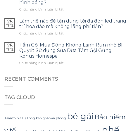
tai
hình dáng?
dầu
nghe
ở
Chức năng bình luận bị tắt
tràm
phù
Làm
cho
hợp
thế
con
Làm thế nào để tận dụng tối đa đèn led trang
và
25
nào
và
tránh
Th12
trí hoa đào mà không lãng phí tiền?
để
đây
những
ở
Chức năng bình luận bị tắt
tạo
là
sai
Làm
ra
điều
lầm
thế
một
Tắm Gội Mùa Đông Không Lạnh Run nhờ Bí
tôi
25
thường
nào
bông
ước
Th12
Quyết Sử dụng Sữa Dừa Tắm Gội Gừng
gặp?
để
hoa
mình
Konus Homespa
tận
khổng
biết
ở
Chức năng bình luận bị tắt
dụng
lồ
sớm
Tắm
tối
từ
hơn
Gội
đa
giấy
Mùa
đèn
RECENT COMMENTS
nhăn
Đông
led
mà
Không
trang
không
Lạnh
trí
bị
TAG CLOUD
Run
hoa
rách
nhờ
đào
hoặc
Bí
mà
mất
Quyết
không
bé gái
hình
Bảo hiểm
Sử
lãng
dáng?
Asanzo
bia Hạ Long
bàn ghế văn phòng
dụng
phí
ghế
Sữa
tiền?
y tế