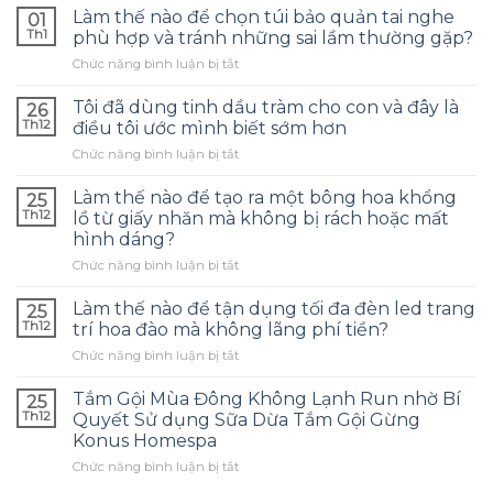
Làm thế nào để chọn túi bảo quản tai nghe
01
Th1
phù hợp và tránh những sai lầm thường gặp?
ở
Chức năng bình luận bị tắt
Làm
thế
Tôi đã dùng tinh dầu tràm cho con và đây là
26
nào
Th12
điều tôi ước mình biết sớm hơn
để
ở
Chức năng bình luận bị tắt
chọn
Tôi
túi
đã
bảo
Làm thế nào để tạo ra một bông hoa khổng
25
dùng
quản
Th12
lồ từ giấy nhăn mà không bị rách hoặc mất
tinh
tai
hình dáng?
dầu
nghe
ở
Chức năng bình luận bị tắt
tràm
phù
Làm
cho
hợp
thế
con
Làm thế nào để tận dụng tối đa đèn led trang
và
25
nào
và
tránh
Th12
trí hoa đào mà không lãng phí tiền?
để
đây
những
ở
Chức năng bình luận bị tắt
tạo
là
sai
Làm
ra
điều
lầm
thế
một
Tắm Gội Mùa Đông Không Lạnh Run nhờ Bí
tôi
25
thường
nào
bông
ước
Th12
Quyết Sử dụng Sữa Dừa Tắm Gội Gừng
gặp?
để
hoa
mình
Konus Homespa
tận
khổng
biết
ở
Chức năng bình luận bị tắt
dụng
lồ
sớm
Tắm
tối
từ
hơn