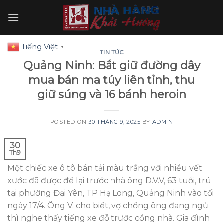
Skip
to
content
Tiếng Việt
▼
TIN TỨC
Quảng Ninh: Bắt giữ đường dây
mua bán ma túy liên tỉnh, thu
giữ súng và 16 bánh heroin
POSTED ON
30 THÁNG 9, 2025
BY
ADMIN
30
Th9
Một chiếc xe ô tô bán tải màu trắng với nhiều vết
xước đã được để lại trước nhà ông D.V.V, 63 tuổi, trú
tại phường Đại Yên, TP Hạ Long, Quảng Ninh vào tối
ngày 17/4. Ông V. cho biết, vợ chồng ông đang ngủ
thì nghe thấy tiếng xe đỗ trước cổng nhà. Gia đình