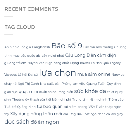
Gội
đa
giấy
Mùa
đèn
RECENT COMMENTS
nhăn
Đông
led
mà
Không
trang
không
Lạnh
trí
bị
TAG CLOUD
Run
hoa
rách
nhờ
đào
hoặc
Bí
mà
mất
Quyết
không
Bão số 9
hình
Sử
An ninh quốc gia
Bangladesh
Bảo tồn môi trường
Chương
lãng
dáng?
dụng
phí
Cầu Long Biên
cắm điện
trình mục tiêu quốc gia
cây violet nhật
Sữa
tiền?
Dừa
giường trẻ em
Huỳnh Văn Hiệp
hàng chất lượng
Kawaii
La Hán Quả
Legacy
Tắm
lựa chọn
Gội
mua sắm online
Voyages
Lễ hội Đại sứ
Nguy cơ
Gừng
Konus
cháy nổ
Ngô Thị Oanh
Nhà xuất bản
Phòng làm việc
Quang Tuấn
Quy định
Homespa
sức khỏe da
quạt mini
giáo dục
quần áo bơi
rong biển
thiết bị vệ
sinh
Thượng úy
thạch sữa
tiết kiệm chi phí
Trung tâm Hành chính
Trộm cắp
túi bảo quản
Tuổi trẻ Quảng Ninh
túi niêm phong
VSMT
ván trượt ngón
Xây dựng nông thôn mới
tay
đai lưng
điều bất ngờ
đánh cá
đôi giày
đọc sách
đồ ăn ngon