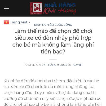
Skip
to
content
Tiếng Việt
▼
KINH NGHIỆM CUỘC SỐNG
Làm thế nào để chọn đồ chơi
siêu xe có đèn nháy phù hợp
cho bé mà không làm lãng phí
tiền bạc?
POSTED ON
27 THÁNG 9, 2025
BY
ADMIN
Khi nhắc đến đồ chơi cho trẻ em, đặc biệt là các bé
trai, siêu xe đồ chơi luôn là một trong những lựa
chọn hàng đầu. Tuy nhiên, với sự đa dạng của thị
trường đồ chơi hiện nay, việc chọn được một siêu xe
đồ chơi phù hợp cho bé mà không làm lãng phí tiền