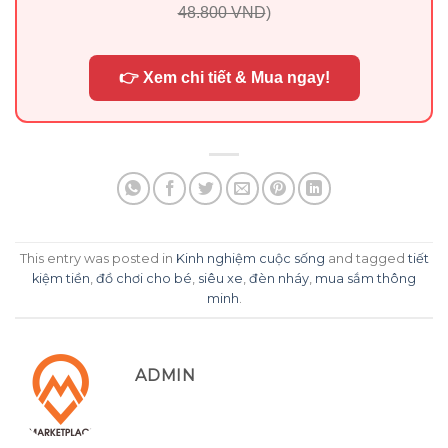
48.800 VND
)
👉 Xem chi tiết & Mua ngay!
This entry was posted in
Kinh nghiệm cuộc sống
and tagged
tiết
kiệm tiền
,
đồ chơi cho bé
,
siêu xe
,
đèn nháy
,
mua sắm thông
minh
.
ADMIN