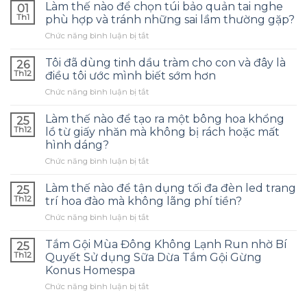
Làm thế nào để chọn túi bảo quản tai nghe
01
Th1
phù hợp và tránh những sai lầm thường gặp?
ở
Chức năng bình luận bị tắt
Làm
thế
Tôi đã dùng tinh dầu tràm cho con và đây là
26
nào
Th12
điều tôi ước mình biết sớm hơn
để
ở
Chức năng bình luận bị tắt
chọn
Tôi
túi
đã
bảo
Làm thế nào để tạo ra một bông hoa khổng
25
dùng
quản
Th12
lồ từ giấy nhăn mà không bị rách hoặc mất
tinh
tai
hình dáng?
dầu
nghe
ở
Chức năng bình luận bị tắt
tràm
phù
Làm
cho
hợp
thế
con
Làm thế nào để tận dụng tối đa đèn led trang
và
25
nào
và
tránh
Th12
trí hoa đào mà không lãng phí tiền?
để
đây
những
ở
Chức năng bình luận bị tắt
tạo
là
sai
Làm
ra
điều
lầm
thế
một
Tắm Gội Mùa Đông Không Lạnh Run nhờ Bí
tôi
25
thường
nào
bông
ước
Th12
Quyết Sử dụng Sữa Dừa Tắm Gội Gừng
gặp?
để
hoa
mình
Konus Homespa
tận
khổng
biết
ở
Chức năng bình luận bị tắt
dụng
lồ
sớm
Tắm
tối
từ
hơn