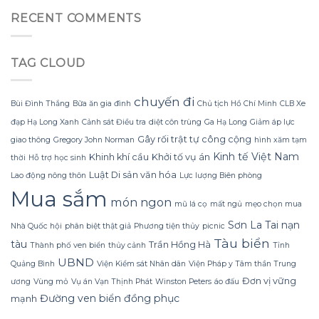
Gội
đa
giấy
Mùa
đèn
RECENT COMMENTS
nhăn
Đông
led
mà
Không
trang
không
Lạnh
trí
bị
TAG CLOUD
Run
hoa
rách
nhờ
đào
hoặc
Bí
mà
mất
Quyết
không
chuyến đi
hình
Bùi Đình Thắng
Bữa ăn gia đình
Chủ tịch Hồ Chí Minh
CLB Xe
Sử
lãng
dáng?
đạp Hạ Long Xanh
Cảnh sát Điều tra
diệt côn trùng
Ga Hạ Long
Giảm áp lực
dụng
phí
Sữa
tiền?
Gây rối trật tự công cộng
giao thông
Gregory John Norman
hình xăm tạm
Dừa
Kinh tế Việt Nam
Khinh khí cầu
Khởi tố vụ án
thời
Hỗ trợ học sinh
Tắm
Gội
Luật Di sản văn hóa
Lao động nông thôn
Lực lượng Biên phòng
Gừng
Mua sắm
Konus
món ngon
mũ lá cọ
mất ngủ
mẹo chọn mua
Homespa
Sơn La
Tai nạn
Nhà Quốc hội
phân biệt thật giả
Phương tiện thủy
picnic
Tàu biển
tàu
Trần Hồng Hà
Thành phố ven biển
thủy cảnh
Tỉnh
UBND
Quảng Bình
Viện Kiểm sát Nhân dân
Viện Pháp y Tâm thần Trung
Đơn vị vững
ương
Vùng mỏ
Vụ án Vạn Thịnh Phát
Winston Peters
áo đấu
Đường ven biển
đồng phục
mạnh