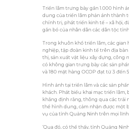
Triển lãm trưng bày gần 1.000 hình ảnh
dung của triển lãm phản ánh thành 
chính trị, phát triển kinh tế – xã hộ
gắn bó của nhân dân các dân tộc tỉn
Trong khuôn khổ triển lãm, các gian
nghiệp, tập đoàn kinh tế trên địa bàn
thị, sản xuất vật liệu xây dựng, công 
có không gian trưng bày các sản phẩ
và 180 mặt hàng OCOP đạt từ 3 đến 5
Hình ảnh tại triển lãm và các sản p
khách. Phát biểu khai mạc triển lãm
khẳng định rằng, thông qua các trải 
thể hình dung, cảm nhận được một bứ
vụ của tỉnh Quảng Ninh trên mọi lĩnh
‘Qua đó, có thể thấy, tỉnh Quảng Nin