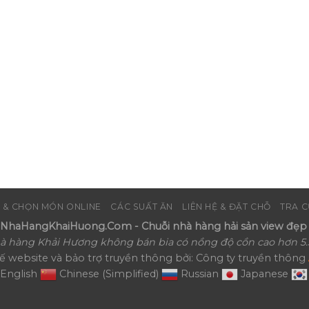
 & CHỌN MÓN ONLINE
CÁC SUẤT ĂN
LIÊN HỆ & ĐẶT CHỖ
TRA C
haHangKhaiHuong.Com - Chuỗi nhà hàng hải sản view đẹp 
à hàng Khải Hương không bán bia có nồng độ cồn cao hơn 5.
kế website và bảo trợ truyền thông bởi: Công ty truyền thông
English
Chinese (Simplified)
Russian
Japanese