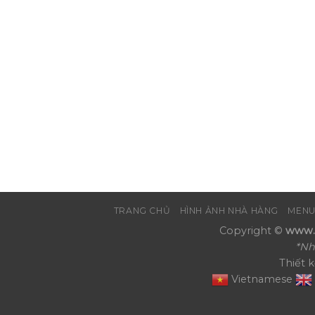
TRANG CHỦ
HÌNH ẢNH NHÀ HÀNG
MENU
Copyright ©
www.N
*Nh
Thiết 
Vietnamese