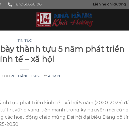
0
+84966666106
Liên hệ chỉ đường
TIN TỨC
bày thành tựu 5 năm phát triển
inh tế – xã hội
ED ON
26 THÁNG 9, 2025
BY
ADMIN
ành tựu phát triển kinh tế – xã hội 5 năm (2020-2025) đ
 tự tin, vững vàng, tiến mạnh trong kỷ nguyên mới cùng
ong các hoạt động chào mừng Đại hội đại biểu Đảng bộ tỉ
25-2030.