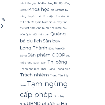
Dừa
tiêu biểu
gậy chỉ dẫn
Hang Rái
Hội đồng
Tắm
Khoa học
Gội
xét xử
Kia Sorento
Kỹ
Gừng
Konus
năng chuyên môn
làm việc
Lâm sản
Lễ
àng
Homespa
mít tinh
Malaysia
Martinique
máy tính
Mẹ Việt Nam Anh hùng
Nhà nước
nấu
Quảng
bún
Quân đội nhân dân
bá du lịch
Sân bay
Long Thành
Sông Vàm Cỏ
Sản phẩm OCOP
Đông
sức
Thi công
khỏe răng
Sự an toàn
Thành phố biển
Thái Hương
Thông điệp
Trách nhiệm
Trọng Tấn
Túy
Tạm ngừng
Loan
cấp phép
Tỉnh Tây
UBND phường Hà
Ninh