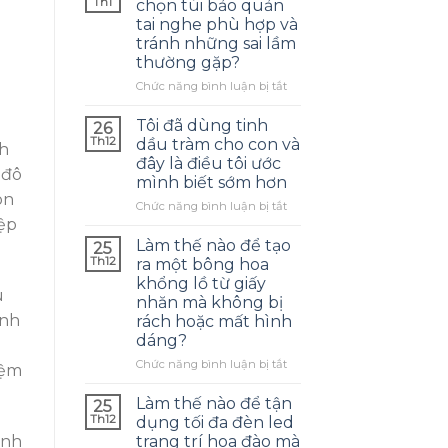
Th1
chọn túi bảo quản
tai nghe phù hợp và
tránh những sai lầm
thường gặp?
ở
Chức năng bình luận bị tắt
Làm
thế
Tôi đã dùng tinh
26
nào
Th12
dầu tràm cho con và
nh
để
đây là điều tôi ước
chọn
 đô
mình biết sớm hơn
túi
òn
bảo
ở
Chức năng bình luận bị tắt
quản
Tôi
iệp
tai
đã
Làm thế nào để tạo
25
nghe
dùng
Th12
ra một bông hoa
phù
tinh
khổng lồ từ giấy
hợp
dầu
u
nhăn mà không bị
và
tràm
inh
rách hoặc mất hình
tránh
cho
dáng?
những
con
sai
và
ở
Chức năng bình luận bị tắt
iệm
lầm
đây
Làm
thường
là
thế
Làm thế nào để tận
25
gặp?
điều
nào
Th12
dụng tối đa đèn led
tôi
để
ịnh
trang trí hoa đào mà
ước
tạo