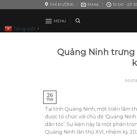
Skip
CHỈ ĐƯỜNG
EMAIL
10:00 - 23:3
to
content
MENU
Tiếng Việt
▼
Quảng Ninh trưng 
k
POST
26
Th9
Tại tỉnh Quảng Ninh, một triển lãm th
được tổ chức với chủ đề ‘Quảng Ninh
dân tộc’. Sự kiện này là một phần tr
Quảng Ninh lần thứ XVI, nhiệm kỳ 20