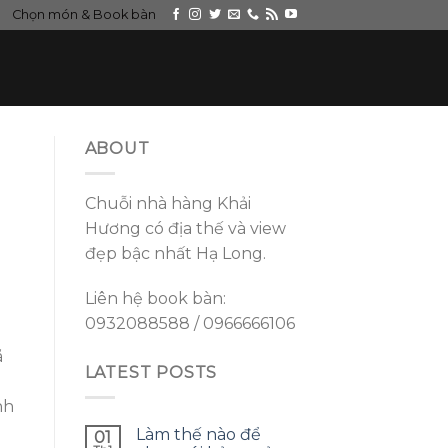
Chọn món & Book bàn
ABOUT
Chuỗi nhà hàng Khải
Hương có địa thế và view
đẹp bậc nhất Hạ Long.
Liên hệ book bàn:
0932088588 / 0966666106
ã
LATEST POSTS
nh
Làm thế nào để
01