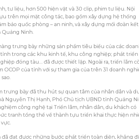
, tư liệu, hơn 500 hiện vật và 30 clip, phim tư liệu. Nội
tựu trên mọi mặt công tác, bao gồm xây dựng hệ thống
i, đảm bảo quốc phòng – an ninh, và xây dựng mối đoàn kết
h Quảng Ninh.
 hàng trưng bày những sản phẩm tiêu biểu của các doa
 tỉnh trong các khu kinh tế, khu công nghiệp; phát triển
nghiệp đóng tàu… đã được thiết lập. Ngoài ra, triển lãm c
m OCOP của tỉnh với sự tham gia của trên 31 doanh ngh
 sao.
hẩm trưng bày đã thu hút sự quan tâm của nhân dân và d
, bà Nguyễn Thị Hạnh, Phó Chủ tịch UBND tỉnh Quảng N
nghiệm công nghệ tại Triển lãm, nhân dân, du khách có
c tranh tổng thể về thành tựu triển khai thực hiện nh
 vực.
h đã đạt được những bước phát triển toàn diện, khẳng đ