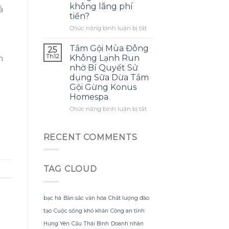
không lãng phí
mình
à
ra
tiền?
biết
một
sớm
bông
ở
Chức năng bình luận bị tắt
hơn
hoa
Làm
khổng
thế
Tắm Gội Mùa Đông
25
lồ
nào
Th12
Không Lạnh Run
n
từ
để
nhờ Bí Quyết Sử
giấy
tận
dụng Sữa Dừa Tắm
nhăn
dụng
Gội Gừng Konus
mà
tối
Homespa
không
đa
bị
đèn
ở
Chức năng bình luận bị tắt
rách
led
Tắm
hoặc
trang
Gội
mất
trí
Mùa
RECENT COMMENTS
hình
hoa
Đông
dáng?
đào
Không
mà
Lạnh
không
TAG CLOUD
Run
lãng
nhờ
phí
Bí
tiền?
Quyết
bạc hà
Bản sắc văn hóa
Chất lượng đào
Sử
tạo
Cuộc sống khó khăn
Công an tỉnh
dụng
Sữa
Hưng Yên
Cầu Thái Bình
Doanh nhân