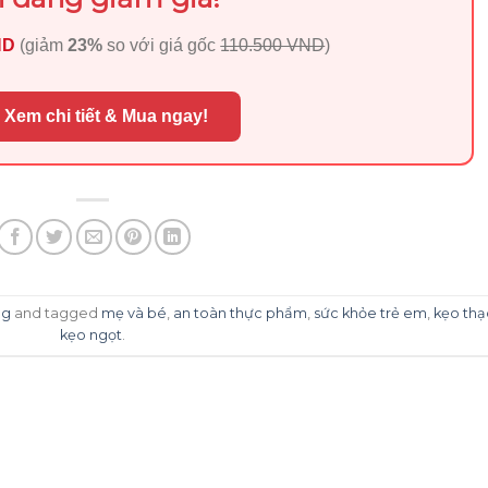
ND
(giảm
23%
so với giá gốc
110.500 VND
)
 Xem chi tiết & Mua ngay!
ng
and tagged
mẹ và bé
,
an toàn thực phẩm
,
sức khỏe trẻ em
,
kẹo th
kẹo ngọt
.