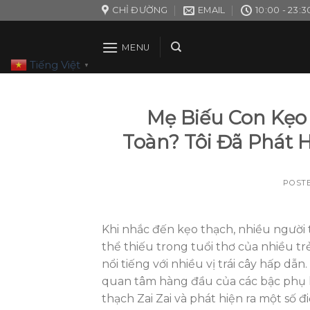
Skip
CHỈ ĐƯỜNG
EMAIL
10:00 - 23:3
to
content
MENU
Tiếng Việt
▼
Mẹ Biếu Con Kẹo
Toàn? Tôi Đã Phát 
POST
Khi nhắc đến kẹo thạch, nhiều ngườ
thể thiếu trong tuổi thơ của nhiều t
nổi tiếng với nhiều vị trái cây hấp d
quan tâm hàng đầu của các bậc phụ hu
thạch Zai Zai và phát hiện ra một số đ