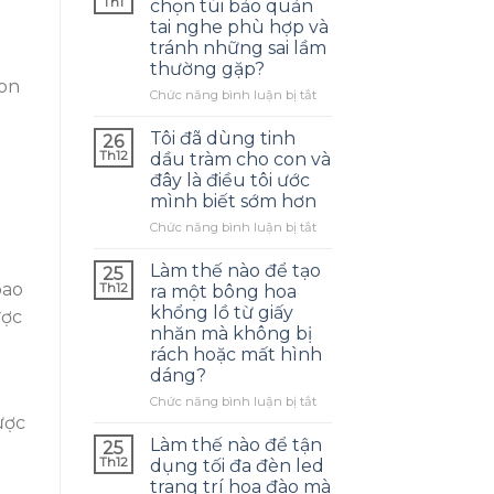
Th1
chọn túi bảo quản
tai nghe phù hợp và
tránh những sai lầm
thường gặp?
Con
ở
Chức năng bình luận bị tắt
Làm
thế
Tôi đã dùng tinh
26
nào
Th12
dầu tràm cho con và
để
đây là điều tôi ước
chọn
mình biết sớm hơn
túi
bảo
ở
Chức năng bình luận bị tắt
quản
Tôi
tai
đã
Làm thế nào để tạo
25
nghe
dùng
bao
Th12
ra một bông hoa
phù
tinh
khổng lồ từ giấy
ược
hợp
dầu
nhăn mà không bị
và
tràm
rách hoặc mất hình
tránh
cho
dáng?
những
con
sai
và
ở
Chức năng bình luận bị tắt
lầm
đây
Làm
ược
thường
là
thế
Làm thế nào để tận
25
gặp?
điều
nào
Th12
dụng tối đa đèn led
tôi
để
trang trí hoa đào mà
ước
tạo