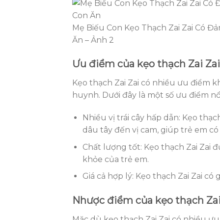
Mẹ Biếu Con Kẹo Thạch Zai Zai Có Đả
Ăn – Ảnh 2
Ưu điểm của kẹo thạch Zai Zai
Kẹo thạch Zai Zai có nhiều ưu điểm k
huynh. Dưới đây là một số ưu điểm nổi
Nhiều vị trái cây hấp dẫn: Kẹo thạch
dâu tây đến vị cam, giúp trẻ em có
Chất lượng tốt: Kẹo thạch Zai Zai 
khỏe của trẻ em.
Giá cả hợp lý: Kẹo thạch Zai Zai có g
Nhược điểm của kẹo thạch Zai
Mặc dù kẹo thạch Zai Zai có nhiều ư