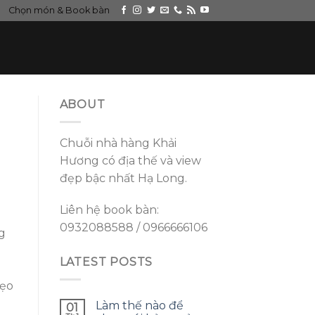
Chọn món & Book bàn
ABOUT
Chuỗi nhà hàng Khải
Hương có địa thế và view
đẹp bậc nhất Hạ Long.
Liên hệ book bàn:
0932088588 / 0966666106
g
LATEST POSTS
kẹo
Làm thế nào để
01