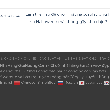
Làm thế nào để chọn mặt nạ cosplay phù 
, mở ra cơ
cho Halloween mà không gây khó chịu?
 & CHỌN MÓN ONLINE
CÁC SUẤT ĂN
LIÊN HỆ & ĐẶT CHỖ
TRA C
haHangKhaiHuong.Com - Chuỗi nhà hàng hải sản view đẹp 
à hàng Khải Hương không bán bia có nồng độ cồn cao hơn 5.
kế website và bảo trợ truyền thông bởi: Công ty truyền thông
English
Chinese (Simplified)
Russian
Japanese