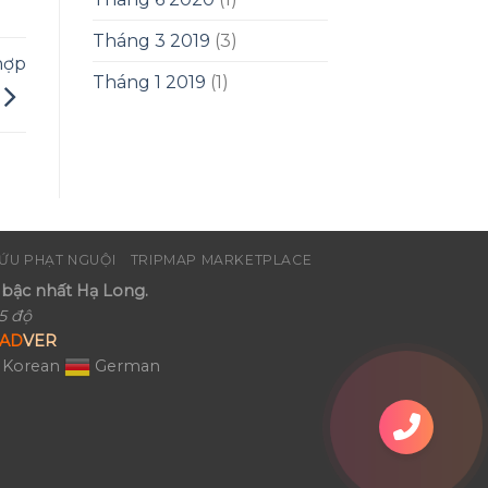
Tháng 3 2019
(3)
hợp
Tháng 1 2019
(1)
ỨU PHẠT NGUỘI
TRIPMAP MARKETPLACE
bậc nhất Hạ Long.
5 độ
AD
VER
Korean
German