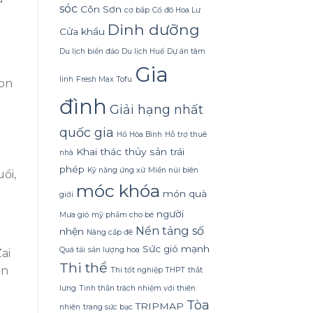
Dừa
sóc
Côn Sơn
cơ bắp
Cố đô Hoa Lư
Tắm
Gội
Dinh dưỡng
Cửa khẩu
Gừng
Konus
Du lịch biển đảo
Du lịch Huế
Dự án tâm
Homespa
Gia
linh
Fresh Max Tofu
Con
đình
Giải hạng nhất
quốc gia
Hồ Hòa Bình
Hỗ trợ thuê
Khai thác thủy sản trái
nhà
phép
Kỹ năng ứng xử
Miền núi biên
ổi,
móc khóa
món quà
giới
người
Mưa gió
mỹ phẩm cho bé
Nền tảng số
nhện
Nâng cấp đê
Sức gió mạnh
Quá tải
sản lượng hoa
ai
Thi thể
ơn
Thi tốt nghiệp THPT
thắt
lưng
Tinh thần trách nhiệm với thiên
Tòa
TRIPMAP
nhiên
trang sức bạc