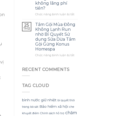
không lãng phí
mình
ra
tiền?
biết
một
sớm
bông
Con
ở
Chức năng bình luận bị tắt
hơn
hoa
Làm
khổng
thế
Tắm Gội Mùa Đông
25
lồ
nào
Th12
Không Lạnh Run
từ
để
nhờ Bí Quyết Sử
giấy
tận
dụng Sữa Dừa Tắm
nhăn
dụng
ụ
Gội Gừng Konus
mà
tối
Homespa
không
đa
bị
đèn
ở
Chức năng bình luận bị tắt
rách
led
Tắm
vị
hoặc
trang
Gội
mất
trí
Mùa
RECENT COMMENTS
hình
hoa
Đông
dáng?
đào
c
Không
mà
Lạnh
không
TAG CLOUD
Run
lãng
nhờ
phí
Bí
tiền?
Quyết
bình nước giữ nhiệt
bí quyết thời
Sử
Bảo hiểm xã hội
trang
bò sát
che
dụng
chăm
Sữa
khuyết điểm
Chính sách hỗ trợ
à