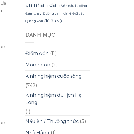
lựa
án nhân dân
Vốn đầu tư công
a
Đám cháy
Đường vành đai 4
Đồi cát
đồ ăn vặt
Quang Phú
DANH MỤC
Con
Điểm đến
(11)
Món ngon
(2)
Kinh nghiệm cuộc sống
(742)
Kinh nghiệm du lịch Hạ
Long
(1)
Nấu ăn / Thưởng thức
(3)
Con
Nhà Hàng
(1)