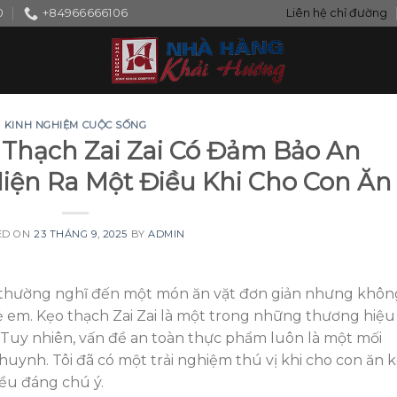
0
+84966666106
Liên hệ chỉ đường
KINH NGHIỆM CUỘC SỐNG
 Thạch Zai Zai Có Đảm Bảo An
Hiện Ra Một Điều Khi Cho Con Ăn
ED ON
23 THÁNG 9, 2025
BY
ADMIN
i thường nghĩ đến một món ăn vặt đơn giản nhưng khôn
rẻ em. Kẹo thạch Zai Zai là một trong những thương hiệu
ẫn. Tuy nhiên, vấn đề an toàn thực phẩm luôn là một mối
ynh. Tôi đã có một trải nghiệm thú vị khi cho con ăn 
iều đáng chú ý.