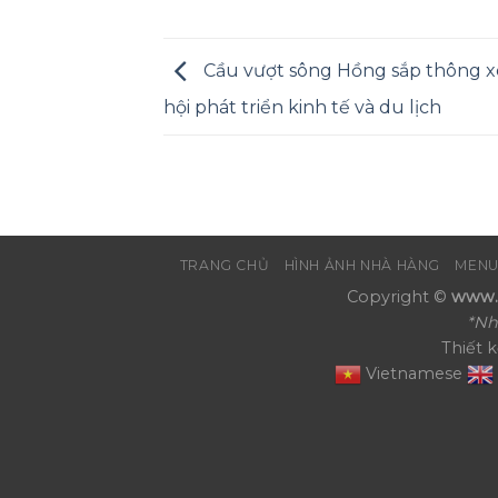
Cầu vượt sông Hồng sắp thông xe
hội phát triển kinh tế và du lịch
TRANG CHỦ
HÌNH ẢNH NHÀ HÀNG
MENU
Copyright ©
www.N
*Nh
Thiết 
Vietnamese