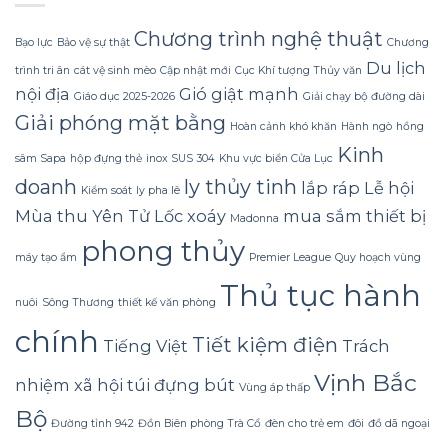
hoặc
Bí
mà
mất
Quyết
không
Chương trình nghệ thuật
hình
Bạo lực
Bảo vệ sự thật
Chương
Sử
lãng
dáng?
Du lịch
dụng
phí
trình tri ân
cát vệ sinh mèo
Cập nhật mới
Cục Khí tượng Thủy văn
Sữa
tiền?
nội địa
Gió giật mạnh
Giáo dục 2025-2026
Giải chạy bộ đường dài
Dừa
Tắm
Giải phóng mặt bằng
Hoàn cảnh khó khăn
Hành ngò
hồng
Gội
Kinh
Gừng
sâm Sapa
hộp đựng thẻ
inox SUS 304
Khu vực biển Cửa Lục
Konus
doanh
ly thủy tinh
Homespa
lắp ráp
Lễ hội
Kiểm soát
ly pha lê
Mùa thu Yên Tử
Lốc xoáy
mua sắm thiết bị
Madonna
phong thủy
máy tạo ẩm
Premier League
Quy hoạch vùng
Thủ tục hành
nuôi
Sông Thương
thiết kế văn phòng
chính
Tiết kiệm điện
Tiếng Việt
Trách
Vịnh Bắc
nhiệm xã hội
túi đựng bút
Vùng áp thấp
Bộ
Đường tỉnh 942
Đồn Biên phòng Trà Cổ
đèn cho trẻ em
đôi
đồ dã ngoại