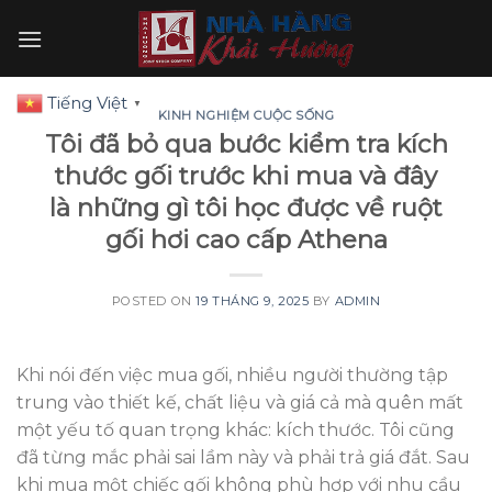
Skip
to
content
Tiếng Việt
▼
KINH NGHIỆM CUỘC SỐNG
Tôi đã bỏ qua bước kiểm tra kích
thước gối trước khi mua và đây
là những gì tôi học được về ruột
gối hơi cao cấp Athena
POSTED ON
19 THÁNG 9, 2025
BY
ADMIN
Khi nói đến việc mua gối, nhiều người thường tập
trung vào thiết kế, chất liệu và giá cả mà quên mất
một yếu tố quan trọng khác: kích thước. Tôi cũng
đã từng mắc phải sai lầm này và phải trả giá đắt. Sau
khi mua một chiếc gối không phù hợp với nhu cầu