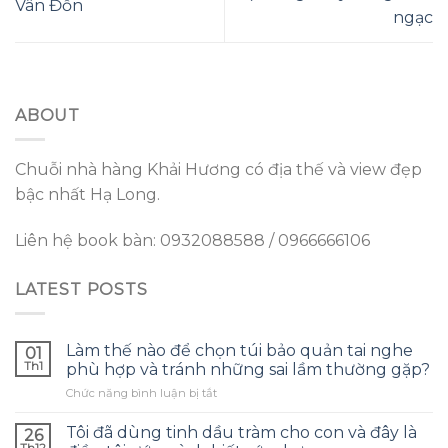
Vân Đồn
ngạc
ABOUT
Chuỗi nhà hàng Khải Hương có địa thế và view đẹp
bậc nhất Hạ Long.
Liên hệ book bàn: 0932088588 / 0966666106
LATEST POSTS
Làm thế nào để chọn túi bảo quản tai nghe
01
Th1
phù hợp và tránh những sai lầm thường gặp?
ở
Chức năng bình luận bị tắt
Làm
thế
Tôi đã dùng tinh dầu tràm cho con và đây là
26
nào