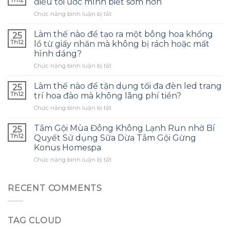
Th12
điều tôi ước mình biết sớm hơn
để
ở
Chức năng bình luận bị tắt
chọn
Tôi
túi
đã
bảo
Làm thế nào để tạo ra một bông hoa khổng
25
dùng
quản
Th12
lồ từ giấy nhăn mà không bị rách hoặc mất
tinh
tai
hình dáng?
dầu
nghe
ở
Chức năng bình luận bị tắt
tràm
phù
Làm
cho
hợp
thế
con
Làm thế nào để tận dụng tối đa đèn led trang
và
25
nào
và
tránh
Th12
trí hoa đào mà không lãng phí tiền?
để
đây
những
ở
Chức năng bình luận bị tắt
tạo
là
sai
Làm
ra
điều
lầm
thế
một
Tắm Gội Mùa Đông Không Lạnh Run nhờ Bí
tôi
25
thường
nào
bông
ước
Th12
Quyết Sử dụng Sữa Dừa Tắm Gội Gừng
gặp?
để
hoa
mình
Konus Homespa
tận
khổng
biết
ở
Chức năng bình luận bị tắt
dụng
lồ
sớm
Tắm
tối
từ
hơn
Gội
đa
giấy
Mùa
đèn
RECENT COMMENTS
nhăn
Đông
led
mà
Không
trang
không
Lạnh
trí
bị
TAG CLOUD
Run
hoa
rách
nhờ
đào