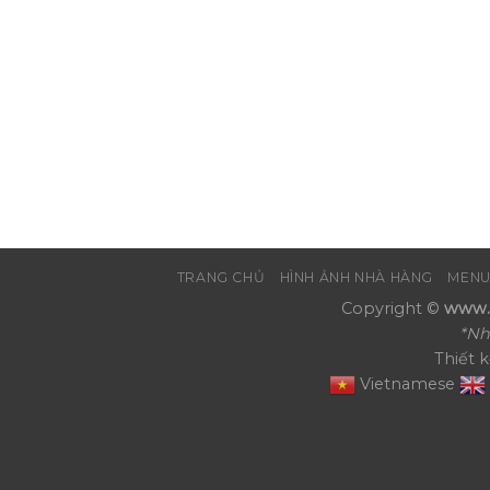
TRANG CHỦ
HÌNH ẢNH NHÀ HÀNG
MENU
Copyright ©
www.N
*Nh
Thiết 
Vietnamese