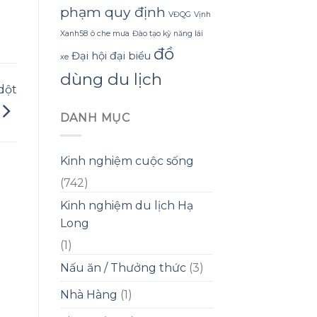
phạm quy định
VĐQG
Vịnh
Xanh58
ô che mưa
Đào tạo kỹ năng lái
đồ
Đại hội đại biểu
xe
dùng du lịch
dột
DANH MỤC
Kinh nghiệm cuộc sống
(742)
Kinh nghiệm du lịch Hạ
Long
(1)
Nấu ăn / Thưởng thức
(3)
Nhà Hàng
(1)