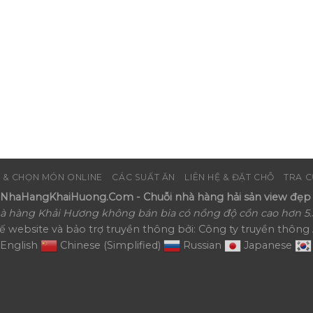
 & CHỌN MÓN ONLINE
CÁC SUẤT ĂN
LIÊN HỆ & ĐẶT CHỖ
TRA C
haHangKhaiHuong.Com - Chuỗi nhà hàng hải sản view đẹp 
à hàng Khải Hương không bán bia có nồng độ cồn cao hơn 5.
kế website và bảo trợ truyền thông bởi: Công ty truyền thông
English
Chinese (Simplified)
Russian
Japanese