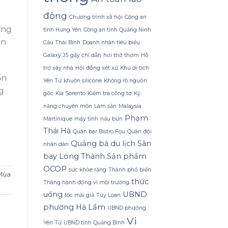
Dừa
Tắm
động
Chương trình xã hội
Công an
Gội
Gừng
ựng
tỉnh Hưng Yên
Công an tỉnh Quảng Ninh
Konus
ón
Cầu Thái Bình
Doanh nhân tiêu biểu
Homespa
Galaxy J5
gậy chỉ dẫn
hơi thở thơm
Hỗ
trợ xây nhà
Hội đồng xét xử
Khu di tích
ốn
Yên Tử
khuôn silicone
Không rõ nguồn
g
gốc
Kia Sorento
Kiểm tra công tơ
Kỹ
năng chuyên môn
Lâm sản
Malaysia
Phạm
Martinique
máy tính
nấu bún
Thái Hà
Quán bar Bistro Fou
Quân đội
Quảng bá du lịch
Sân
nhân dân
bay Long Thành
Sản phẩm
OCOP
sức khỏe răng
Thành phố biển
Mùa
thức
Tháng hành động vì môi trường
uống
UBND
tóc mái giả
Túy Loan
phường Hà Lầm
UBND phường
Vi
Yên Tử
UBND tỉnh Quảng Bình