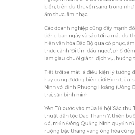
biển, trên du thuyền sang trọng như
ẩm thực, âm nhạc.
Các doanh nghiệp cũng đẩy mạnh đổi m
tiếng ban ngày và sắp tới ra mắt du t
hiện văn hóa Bắc Bộ qua cổ phục, ẩm 
thực cảnh ‘Đi tìm dấu ngọc’, phố đê
làm giàu chuỗi giá trị dịch vụ, hướng 
Tiết trời se mát là điều kiện lý tưở
hay cung đường biên giới Bình Liêu 
Ninh với đỉnh Phượng Hoàng (Uông Bí
trại, săn bình minh.
Yên Tử bước vào mùa lễ hội ‘Sắc thu 
thuật dân tộc Dao Thanh Y, thiền bu
đó, miền Đông Quảng Ninh quyến rũ vớ
ruộng bậc thang vàng óng hòa cùng m