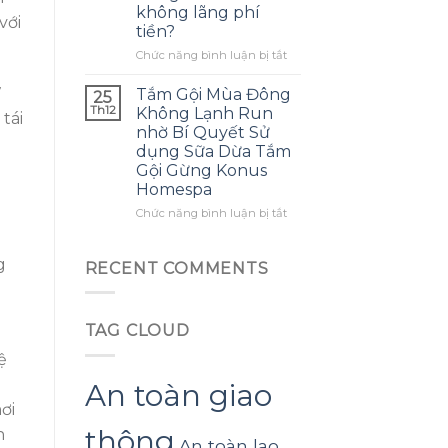
không lãng phí
mình
ra
với
tiền?
biết
một
sớm
bông
ở
Chức năng bình luận bị tắt
hơn
hoa
Làm
khổng
thế
7
Tắm Gội Mùa Đông
25
lồ
nào
Th12
Không Lạnh Run
tái
từ
để
nhờ Bí Quyết Sử
giấy
tận
dụng Sữa Dừa Tắm
nhăn
dụng
n
Gội Gừng Konus
mà
tối
Homespa
không
đa
bị
đèn
ở
Chức năng bình luận bị tắt
rách
led
Tắm
hoặc
trang
Gội
mất
trí
g
Mùa
RECENT COMMENTS
hình
hoa
Đông
dáng?
đào
Không
mà
Lạnh
không
TAG CLOUD
Run
lãng
nhờ
ệ
phí
Bí
tiền?
Quyết
i
An toàn giao
Sử
ơi
dụng
thông
n
Sữa
An toàn lao