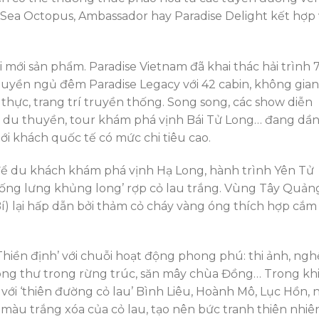
 Sea Octopus, Ambassador hay Paradise Delight kết hợp 
ới sản phẩm. Paradise Vietnam đã khai thác hải trình 
huyền ngủ đêm Paradise Legacy với 42 cabin, không gian 
thực, trang trí truyền thống. Song song, các show diễn
m du thuyền, tour khám phá vịnh Bái Tử Long… đang dầ
tới khách quốc tế có mức chi tiêu cao.
ng để du khách khám phá vịnh Hạ Long, hành trình Yên Tử
‘sống lưng khủng long’ rợp cỏ lau trắng. Vùng Tây Quản
) lại hấp dẫn bởi thảm cỏ cháy vàng óng thích hợp cắm
Thiền định’ với chuỗi hoạt động phong phú: thi ảnh, ngh
ông thư trong rừng trúc, săn mây chùa Đồng… Trong kh
i ‘thiên đường cỏ lau’ Bình Liêu, Hoành Mô, Lục Hồn, n
àu trắng xóa của cỏ lau, tạo nên bức tranh thiên nhiê