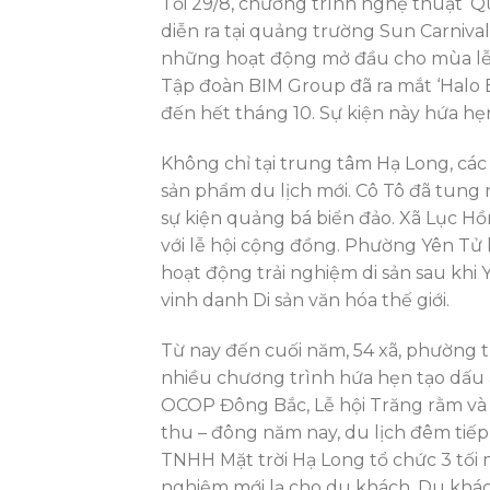
Tối 29/8, chương trình nghệ thuật ‘
diễn ra tại quảng trường Sun Carnival
những hoạt động mở đầu cho mùa lễ hộ
Tập đoàn BIM Group đã ra mắt ‘Halo 
đến hết tháng 10. Sự kiện này hứa hẹ
Không chỉ tại trung tâm Hạ Long, các
sản phẩm du lịch mới. Cô Tô đã tung r
sự kiện quảng bá biển đảo. Xã Lục H
với lễ hội cộng đồng. Phường Yên Tử 
hoạt động trải nghiệm di sản sau kh
vinh danh Di sản văn hóa thế giới.
Từ nay đến cuối năm, 54 xã, phường t
nhiều chương trình hứa hẹn tạo dấu
OCOP Đông Bắc, Lễ hội Trăng rằm và 
thu – đông năm nay, du lịch đêm tiếp
TNHH Mặt trời Hạ Long tổ chức 3 tối 
nghiệm mới lạ cho du khách. Du khá