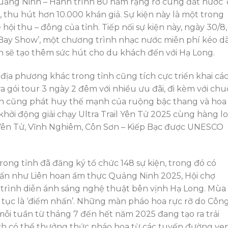
Quảng Ninh – Hành trình 80 năm rạng rỡ cùng đất nước’
, thu hút hơn 10.000 khán giả. Sự kiện này là một trong
i thu – đông của tỉnh. Tiếp nối sự kiện này, ngày 30/8,
Bay Show’, một chương trình nhạc nước miễn phí kéo dà
n sẽ tạo thêm sức hút cho du khách đến với Hạ Long.
 địa phương khác trong tỉnh cũng tích cực triển khai cá
a gói tour 3 ngày 2 đêm với nhiều ưu đãi, đi kèm với chu
ồn cũng phát huy thế mạnh của ruộng bậc thang và hoa
khởi động giải chạy Ultra Trail Yên Tử 2025 cùng hàng lo
i Yên Tử, Vĩnh Nghiêm, Côn Sơn – Kiếp Bạc được UNESCO
rong tỉnh đã đăng ký tổ chức 148 sự kiện, trong đó có
 ấn như Liên hoan ẩm thực Quảng Ninh 2025, Hội chợ
trình diễn ánh sáng nghệ thuật bên vịnh Hạ Long. Mùa
 tục là ‘điểm nhấn’. Những màn pháo hoa rực rỡ do Công
mỗi tuần từ tháng 7 đến hết năm 2025 đang tạo ra trải
ch có thể thưởng thức pháo hoa từ các tuyến đường ve