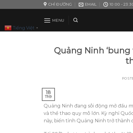
Skip
CHỈ ĐƯỜNG
EMAIL
10:00 - 23:3
to
content
MENU
Tiếng Việt
▼
Quảng Ninh ‘bung t
t
POST
18
Th9
Quảng Ninh đang sôi động mở đầu mùa 
và thể thao quy mô lớn. Kỳ nghỉ Quố
này, biến tỉnh Quảng Ninh trở thành