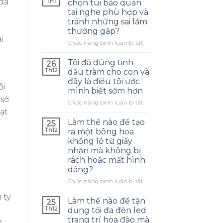
 đã
Th1
chọn túi bảo quản
tai nghe phù hợp và
tránh những sai lầm
thường gặp?
i
ở
Chức năng bình luận bị tắt
Làm
thế
Tôi đã dùng tinh
26
nào
Th12
dầu tràm cho con và
c
để
đây là điều tôi ước
chọn
ỗi
mình biết sớm hơn
túi
 sở
bảo
ở
Chức năng bình luận bị tắt
quản
Tôi
ạt
tai
đã
Làm thế nào để tạo
25
nghe
dùng
Th12
ra một bông hoa
phù
tinh
khổng lồ từ giấy
hợp
dầu
nhăn mà không bị
và
tràm
rách hoặc mất hình
tránh
cho
dáng?
những
con
sai
và
ở
Chức năng bình luận bị tắt
lầm
đây
Làm
thường
là
 ty
thế
Làm thế nào để tận
25
gặp?
điều
nào
Th12
dụng tối đa đèn led
tôi
để
trang trí hoa đào mà
ước
n
tạo