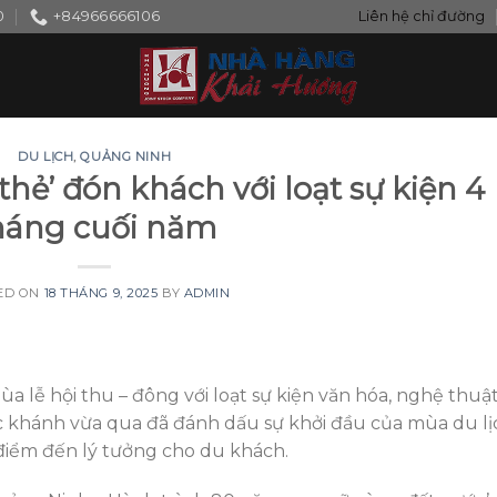
0
+84966666106
Liên hệ chỉ đường
DU LỊCH
,
QUẢNG NINH
hẻ’ đón khách với loạt sự kiện 4
háng cuối năm
ED ON
18 THÁNG 9, 2025
BY
ADMIN
lễ hội thu – đông với loạt sự kiện văn hóa, nghệ thuậ
c khánh vừa qua đã đánh dấu sự khởi đầu của mùa du lị
 điểm đến lý tưởng cho du khách.