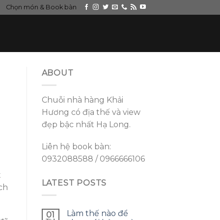
Chọn món & Book bàn
ABOUT
Chuỗi nhà hàng Khải
Hương có địa thế và view
đẹp bậc nhất Hạ Long.
Liên hệ book bàn:
0932088588 / 0966666106
t
LATEST POSTS
ch
Làm thế nào để
01