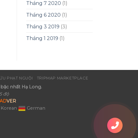
Tháng 7 2020
(1)
Tháng 6 2020
(1)
Tháng 3 2019
(3)
Tháng 1 2019
(1)
ỨU PHẠT NGUỘI
TRIPMAP MARKETPLACE
bậc nhất Hạ Long.
5 độ
AD
VER
Korean
German