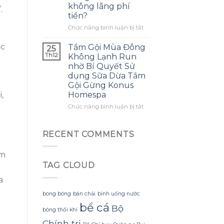
không lãng phí
mình
.
ra
tiền?
biết
một
sớm
bông
ở
Chức năng bình luận bị tắt
hơn
hoa
Làm
khổng
thế
ọc
Tắm Gội Mùa Đông
25
lồ
nào
Th12
Không Lạnh Run
từ
để
nhờ Bí Quyết Sử
giấy
tận
dụng Sữa Dừa Tắm
nhăn
dụng
Gội Gừng Konus
mà
tối
,
Homespa
không
đa
bị
đèn
ở
Chức năng bình luận bị tắt
rách
led
Tắm
hoặc
trang
Gội
mất
trí
Mùa
RECENT COMMENTS
hình
hoa
Đông
dáng?
đào
Không
ăm
mà
Lạnh
không
TAG CLOUD
Run
lãng
nhờ
a
phí
Bí
tiền?
Quyết
bong bóng
bàn chải
bình uống nước
Sử
bể cá
Bộ
dụng
bóng thổi khí
Sữa
Chính trị