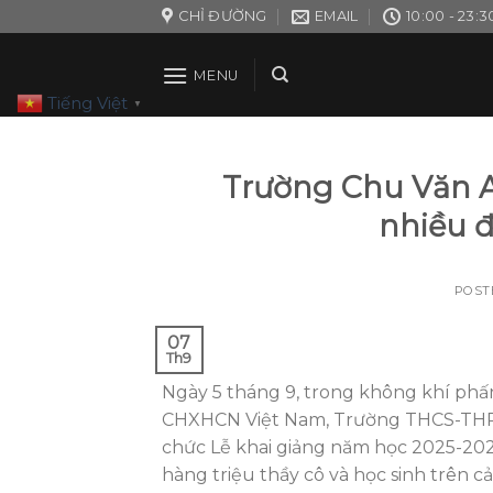
Skip
CHỈ ĐƯỜNG
EMAIL
10:00 - 23:3
to
content
MENU
Tiếng Việt
▼
Trường Chu Văn A
nhiều đ
POST
07
Th9
Ngày 5 tháng 9, trong không khí p
CHXHCN Việt Nam, Trường THCS-THPT
chức Lễ khai giảng năm học 2025-2026
hàng triệu thầy cô và học sinh trên cả