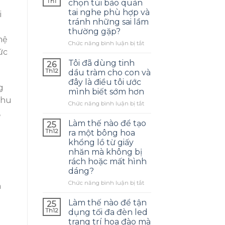
Th1
chọn túi bảo quản
tai nghe phù hợp và
i
tránh những sai lầm
thường gặp?
hệ
ở
Chức năng bình luận bị tắt
ức
Làm
thế
Tôi đã dùng tinh
26
nào
Th12
dầu tràm cho con và
để
đây là điều tôi ước
chọn
g
mình biết sớm hơn
túi
Chu
bảo
ở
Chức năng bình luận bị tắt
quản
Tôi
,
tai
đã
Làm thế nào để tạo
25
nghe
dùng
Th12
ra một bông hoa
phù
tinh
khổng lồ từ giấy
hợp
dầu
nhăn mà không bị
và
tràm
p
rách hoặc mất hình
tránh
cho
dáng?
những
con
sai
và
ở
Chức năng bình luận bị tắt
m
lầm
đây
Làm
thường
là
thế
Làm thế nào để tận
25
gặp?
điều
nào
Th12
dụng tối đa đèn led
tôi
để
trang trí hoa đào mà
ước
tạo