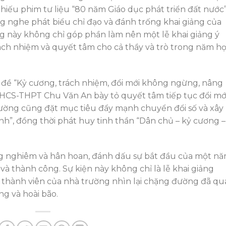
iếu phim tư liệu “80 năm Giáo dục phát triển đất nước”
ng nghe phát biểu chỉ đạo và đánh trống khai giảng của
 này không chỉ góp phần làm nên một lễ khai giảng ý
ách nhiệm và quyết tâm cho cả thầy và trò trong năm h
đề “Kỷ cương, trách nhiệm, đổi mới không ngừng, nâng
THCS-THPT Chu Văn An bày tỏ quyết tâm tiếp tục đổi mới
rường cũng đặt mục tiêu đẩy mạnh chuyển đổi số và xây
”, đồng thời phát huy tinh thần “Dân chủ – kỷ cương –
ang nghiêm và hân hoan, đánh dấu sự bắt đầu của một n
và thành công. Sự kiện này không chỉ là lễ khai giảng
ả thành viên của nhà trường nhìn lại chặng đường đã qu
ng và hoài bão.