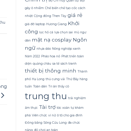
Dừa
Bộ Chỉ huy Quân sự
Bụi
Tắm
gây ô nhiễm
Chế biến chế tạo
cốc cách
Gội
giá rẻ
Gừng
nhiệt
Cộng đồng Then Tày
Konus
Chu
Khởi
giá đỡ laptop
Hương Giang
Homespa
công
lọc hồ cá
lựa chọn sai
mũ ngư
mặt nạ cosplay
Ngôn
dân
ngữ
nhựa dẻo
Nông nghiệp xanh
Năm 2022
Pháo hoa nổ
Phát triển toàn
diện
quảng châu
sa tế
sách tranh
thiết bị thông minh
Thành
phố Hạ Long
thú cưng vải
Thứ Bảy hàng
ổng
tuần
Toàn dân
Tri ân thầy cô
trung thu
trải nghiệm
Tài trợ
ẩm thực
tóc xoăn
tự khám
phá
Viên chức
ví nữ
ô tô cho gia đình
Đồng bằng Sông Cửu Long
đa chức
năng
đồ chơi an toàn