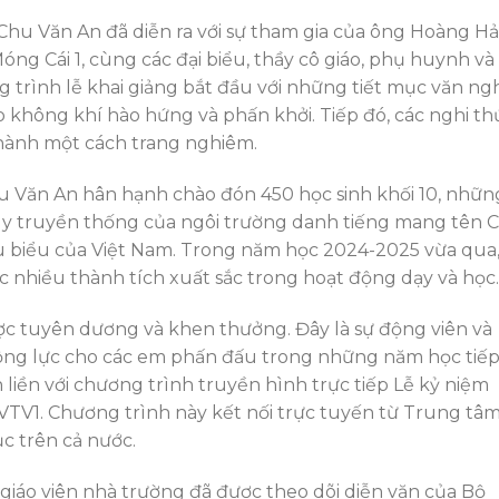
hu Văn An đã diễn ra với sự tham gia của ông Hoàng Hả
g Cái 1, cùng các đại biểu, thầy cô giáo, phụ huynh và
g trình lễ khai giảng bắt đầu với những tiết mục văn ng
tạo không khí hào hứng và phấn khởi. Tiếp đó, các nghi th
 hành một cách trang nghiêm.
Văn An hân hạnh chào đón 450 học sinh khối 10, nhữn
 huy truyền thống của ngôi trường danh tiếng mang tên 
u biểu của Việt Nam. Trong năm học 2024-2025 vừa qua
ợc nhiều thành tích xuất sắc trong hoạt động dạy và học.
được tuyên dương và khen thưởng. Đây là sự động viên và
 động lực cho các em phấn đấu trong những năm học tiế
liền với chương trình truyền hình trực tiếp Lễ kỷ niệm
VTV1. Chương trình này kết nối trực tuyến từ Trung tâ
ục trên cả nước.
giáo viên nhà trường đã được theo dõi diễn văn của Bộ