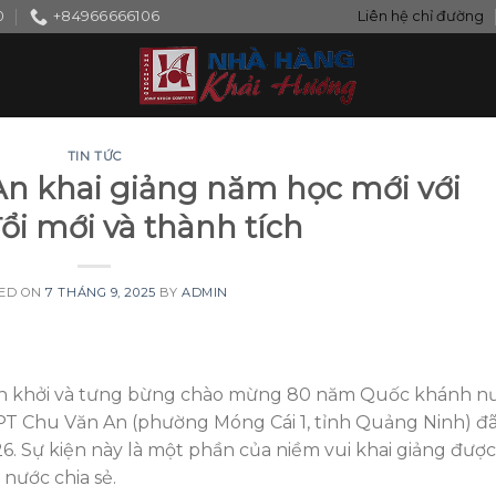
0
+84966666106
Liên hệ chỉ đường
TIN TỨC
n khai giảng năm học mới với
ổi mới và thành tích
ED ON
7 THÁNG 9, 2025
BY
ADMIN
hấn khởi và tưng bừng chào mừng 80 năm Quốc khánh n
 Chu Văn An (phường Móng Cái 1, tỉnh Quảng Ninh) đã
. Sự kiện này là một phần của niềm vui khai giảng được
 nước chia sẻ.