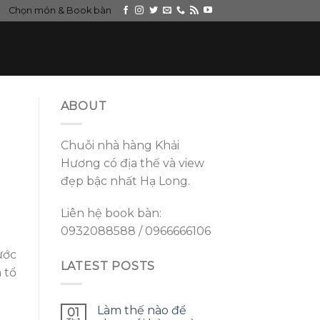
Chọn món & Book bàn
ABOUT
Chuỗi nhà hàng Khải
Hương có địa thế và view
đẹp bậc nhất Hạ Long.
Liên hệ book bàn:
0932088588 / 0966666106
ước
LATEST POSTS
 tổ
Làm thế nào để
01