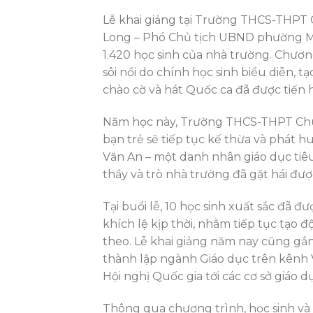
Lễ khai giảng tại Trường THCS-THPT C
Long – Phó Chủ tịch UBND phường Món
1.420 học sinh của nhà trường. Chươn
sôi nổi do chính học sinh biểu diễn, 
chào cờ và hát Quốc ca đã được tiến
Năm học này, Trường THCS-THPT Chu 
bạn trẻ sẽ tiếp tục kế thừa và phát
Văn An – một danh nhân giáo dục tiê
thầy và trò nhà trường đã gặt hái đư
Tại buổi lễ, 10 học sinh xuất sắc đã 
khích lệ kịp thời, nhằm tiếp tục tạo
theo. Lễ khai giảng năm nay cũng gắn 
thành lập ngành Giáo dục trên kênh 
Hội nghị Quốc gia tới các cơ sở giáo d
Thông qua chương trình, học sinh và 