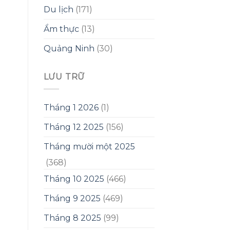
Du lịch
(171)
Ẩm thực
(13)
Quảng Ninh
(30)
LƯU TRỮ
Tháng 1 2026
(1)
Tháng 12 2025
(156)
Tháng mười một 2025
(368)
Tháng 10 2025
(466)
Tháng 9 2025
(469)
Tháng 8 2025
(99)