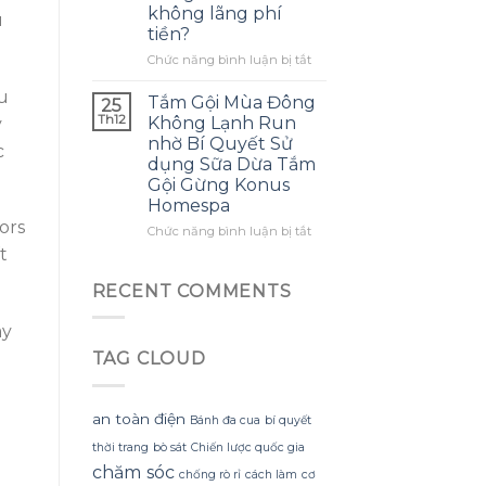
không lãng phí
mình
u
ra
tiền?
biết
một
sớm
bông
ở
Chức năng bình luận bị tắt
hơn
hoa
Làm
khổng
u
thế
Tắm Gội Mùa Đông
25
lồ
nào
Th12
Không Lạnh Run
y
từ
để
nhờ Bí Quyết Sử
giấy
c
tận
dụng Sữa Dừa Tắm
nhăn
dụng
Gội Gừng Konus
mà
tối
Homespa
không
đa
bị
đèn
ors
ở
Chức năng bình luận bị tắt
rách
led
Tắm
t
hoặc
trang
Gội
mất
trí
Mùa
RECENT COMMENTS
hình
hoa
Đông
dáng?
đào
Không
ày
mà
Lạnh
không
TAG CLOUD
Run
lãng
nhờ
phí
Bí
tiền?
Quyết
an toàn điện
Bánh đa cua
bí quyết
Sử
thời trang
bò sát
Chiến lược quốc gia
dụng
chăm sóc
Sữa
chống rò rỉ
cách làm
cơ