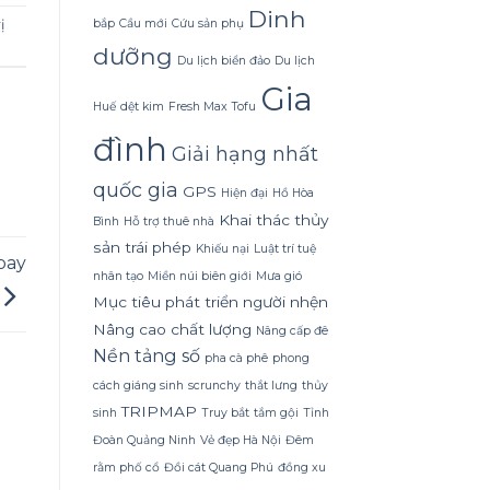
Dừa
Dinh
Tắm
ị
bắp
Cầu mới
Cứu sản phụ
Gội
dưỡng
Gừng
Du lịch biển đảo
Du lịch
Konus
Gia
Homespa
Huế
dệt kim
Fresh Max Tofu
đình
Giải hạng nhất
quốc gia
GPS
Hiện đại
Hồ Hòa
Khai thác thủy
Bình
Hỗ trợ thuê nhà
sản trái phép
Khiếu nại
Luật trí tuệ
bay
nhân tạo
Miền núi biên giới
Mưa gió
Mục tiêu phát triển
người nhện
Nâng cao chất lượng
Nâng cấp đê
Nền tảng số
pha cà phê
phong
cách giáng sinh
scrunchy
thắt lưng
thủy
TRIPMAP
sinh
Truy bắt
tắm gội
Tỉnh
Đoàn Quảng Ninh
Vẻ đẹp Hà Nội
Đêm
rằm phố cổ
Đồi cát Quang Phú
đồng xu