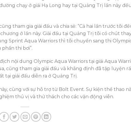
 đường chạy ở giải Hạ Long hay tại Quảng Trị lần này đề
g tham gia giải đấu và chia sẻ: “Cả hai lần trước tôi đề
chương ở lần này. Giải đấu tại Quảng Trị tôi có chút tha
 dung Sprint Aqua Warriors thì tôi chuyển sang thi Olympi
phần thi bơi”.
ch nội dung Olympic Aqua Warriors tại giải Aqua Warri
a, cũng tham gia giải đấu và khẳng định đã tập luyện rấ
 tại giải đấu diễn ra ở Quảng Trị.
 này, cùng với sự hỗ trợ từ Bolt Event. Sự kiện thể thao n
ghiệm thú vị và thử thách cho các vận động viên.