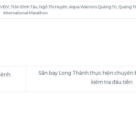
d
VĐV
,
Trần Đình Tàu
,
Ngô Thị Huyền
,
Aqua Warriors Quảng Trị
,
Quảng Tr
International Marathon
.
Sân bay Long Thành thực hiện chuyến 
bệnh
kiểm tra đầu tiên