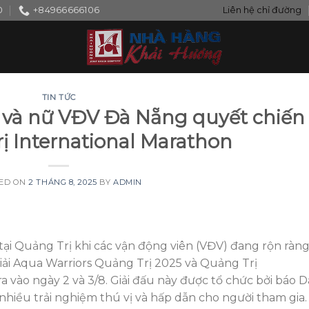
0
+84966666106
Liên hệ chỉ đường
TIN TỨC
 và nữ VĐV Đà Nẵng quyết chiến
rị International Marathon
ED ON
2 THÁNG 8, 2025
BY
ADMIN
ại Quảng Trị khi các vận động viên (VĐV) đang rộn ràn
giải Aqua Warriors Quảng Trị 2025 và Quảng Trị
ra vào ngày 2 và 3/8. Giải đấu này được tổ chức bởi báo 
 nhiều trải nghiệm thú vị và hấp dẫn cho người tham gia.