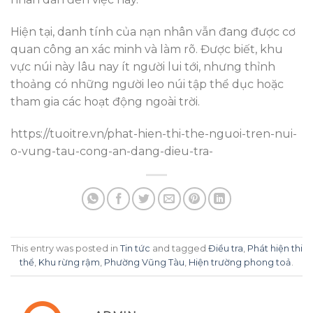
Hiện tại, danh tính của nạn nhân vẫn đang được cơ
quan công an xác minh và làm rõ. Được biết, khu
vực núi này lâu nay ít người lui tới, nhưng thỉnh
thoảng có những người leo núi tập thể dục hoặc
tham gia các hoạt động ngoài trời.
https://tuoitre.vn/phat-hien-thi-the-nguoi-tren-nui-
o-vung-tau-cong-an-dang-dieu-tra-
This entry was posted in
Tin tức
and tagged
Điều tra
,
Phát hiện thi
thể
,
Khu rừng rậm
,
Phường Vũng Tàu
,
Hiện trường phong toả
.