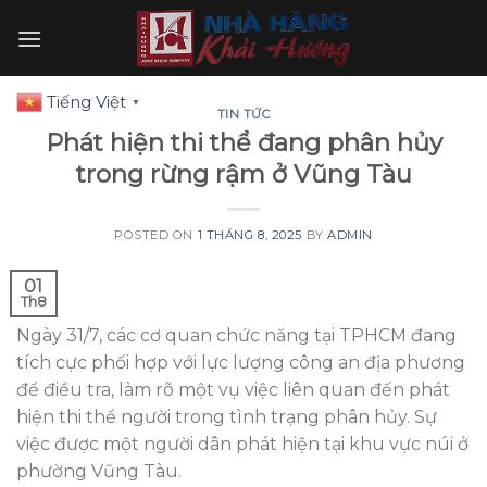
Skip
to
content
Tiếng Việt
▼
TIN TỨC
Phát hiện thi thể đang phân hủy
trong rừng rậm ở Vũng Tàu
POSTED ON
1 THÁNG 8, 2025
BY
ADMIN
01
Th8
Ngày 31/7, các cơ quan chức năng tại TPHCM đang
tích cực phối hợp với lực lượng công an địa phương
để điều tra, làm rõ một vụ việc liên quan đến phát
hiện thi thể người trong tình trạng phân hủy. Sự
việc được một người dân phát hiện tại khu vực núi ở
phường Vũng Tàu.