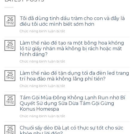
Tôi đã dùng tinh dầu tràm cho con và đây là
26
Th12
điều tôi ước mình biết sớm hơn
ở
Chức năng bình luận bị tắt
Tôi
đã
Làm thế nào để tạo ra một bông hoa khổng
25
dùng
Th12
lồ từ giấy nhăn mà không bị rách hoặc mất
tinh
hình dáng?
dầu
ở
Chức năng bình luận bị tắt
tràm
Làm
cho
thế
con
Làm thế nào để tận dụng tối đa đèn led trang
25
nào
và
Th12
trí hoa đào mà không lãng phí tiền?
để
đây
ở
Chức năng bình luận bị tắt
tạo
là
Làm
ra
điều
thế
một
Tắm Gội Mùa Đông Không Lạnh Run nhờ Bí
tôi
25
nào
bông
ước
Th12
Quyết Sử dụng Sữa Dừa Tắm Gội Gừng
để
hoa
mình
Konus Homespa
tận
khổng
biết
ở
Chức năng bình luận bị tắt
dụng
lồ
sớm
Tắm
tối
từ
hơn
Gội
đa
Chuối sấy dẻo Đà Lạt có thực sự tốt cho sức
giấy
25
Mùa
đèn
nhăn
Th12
khỏe như lời đồn?