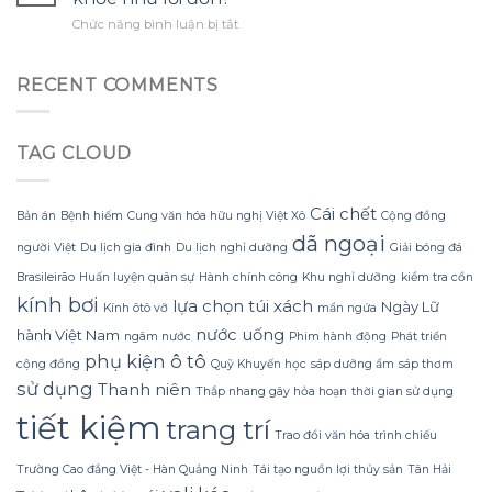
Đông
led
mà
ở
Chức năng bình luận bị tắt
Không
trang
không
Chuối
Lạnh
trí
bị
sấy
Run
hoa
rách
dẻo
RECENT COMMENTS
nhờ
đào
hoặc
Đà
Bí
mà
mất
Lạt
Quyết
không
hình
có
Sử
lãng
dáng?
TAG CLOUD
thực
dụng
phí
sự
Sữa
tiền?
tốt
Dừa
cho
Cái chết
Tắm
Bản án
Bệnh hiếm
Cung văn hóa hữu nghị Việt Xô
Cộng đồng
sức
Gội
dã ngoại
khỏe
người Việt
Du lịch gia đình
Du lịch nghỉ dưỡng
Giải bóng đá
Gừng
như
Konus
Brasileirão
Huấn luyện quân sự
Hành chính công
Khu nghỉ dưỡng
kiểm tra cồn
lời
Homespa
kính bơi
đồn?
lựa chọn túi xách
Ngày Lữ
Kính ôtô vỡ
mẩn ngứa
nước uống
hành Việt Nam
ngâm nước
Phim hành động
Phát triển
phụ kiện ô tô
cộng đồng
Quỹ Khuyến học
sáp dưỡng ẩm
sáp thơm
sử dụng
Thanh niên
Thắp nhang gây hỏa hoạn
thời gian sử dụng
tiết kiệm
trang trí
Trao đổi văn hóa
trình chiếu
Trường Cao đẳng Việt - Hàn Quảng Ninh
Tái tạo nguồn lợi thủy sản
Tân Hải