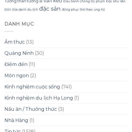
vali kéo
Tương thân tương ái
Đấu tranh chống tội phạm
Đặc khu Vân
đặc sản
Đồn
Địa danh du lịch
đồng phục thể thao
ủng hộ
DANH MỤC
Ẩm thực
(13)
Quảng Ninh
(30)
Điểm đến
(11)
Món ngon
(2)
Kinh nghiệm cuộc sống
(741)
Kinh nghiệm du lịch Hạ Long
(1)
Nấu ăn / Thưởng thức
(3)
Nhà Hàng
(1)
Tin tức
(1.518)