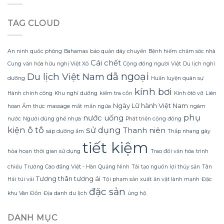
Không
trang
không
Lạnh
trí
bị
TAG CLOUD
Run
hoa
rách
nhờ
đào
hoặc
Bí
mà
mất
Quyết
không
hình
An ninh quốc phòng
Bahamas
bảo quản dây chuyền
Bệnh hiếm
chăm sóc nhà
Sử
lãng
dáng?
Cái chết
Cung văn hóa hữu nghị Việt Xô
Cộng đồng người Việt
Du lịch nghỉ
dụng
phí
Sữa
dã ngoại
tiền?
Du lịch Việt Nam
dưỡng
Huấn luyện quân sự
Dừa
kính bơi
Tắm
Hành chính công
Khu nghỉ dưỡng
kiểm tra cồn
Kính ôtô vỡ
Liên
Gội
Ngày Lữ hành Việt Nam
hoan Ẩm thực
massage mắt
mẩn ngứa
ngâm
Gừng
phụ
Konus
nước uống
nước
Người dùng ghế nhựa
Phát triển cộng đồng
Homespa
kiện ô tô
sử dụng
Thanh niên
sáp dưỡng ẩm
Thắp nhang gây
tiết kiệm
hỏa hoạn
thời gian sử dụng
Trao đổi văn hóa
trình
chiếu
Trường Cao đẳng Việt - Hàn Quảng Ninh
Tái tạo nguồn lợi thủy sản
Tân
Tương thân tương ái
Hải
túi vải
Tội phạm sản xuất
ăn vặt lành mạnh
Đặc
đặc sản
khu Vân Đồn
Địa danh du lịch
ủng hộ
DANH MỤC