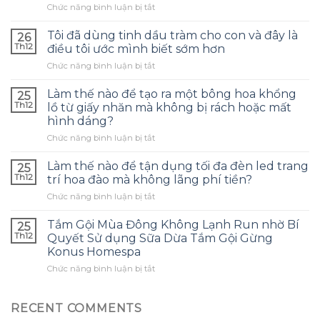
ở
Chức năng bình luận bị tắt
Làm
thế
Tôi đã dùng tinh dầu tràm cho con và đây là
26
nào
Th12
điều tôi ước mình biết sớm hơn
để
ở
Chức năng bình luận bị tắt
chọn
Tôi
túi
đã
bảo
Làm thế nào để tạo ra một bông hoa khổng
25
dùng
quản
Th12
lồ từ giấy nhăn mà không bị rách hoặc mất
tinh
tai
hình dáng?
dầu
nghe
ở
Chức năng bình luận bị tắt
tràm
phù
Làm
cho
hợp
thế
con
Làm thế nào để tận dụng tối đa đèn led trang
và
25
nào
và
tránh
Th12
trí hoa đào mà không lãng phí tiền?
để
đây
những
ở
Chức năng bình luận bị tắt
tạo
là
sai
Làm
ra
điều
lầm
thế
một
Tắm Gội Mùa Đông Không Lạnh Run nhờ Bí
tôi
25
thường
nào
bông
ước
Th12
Quyết Sử dụng Sữa Dừa Tắm Gội Gừng
gặp?
để
hoa
mình
Konus Homespa
tận
khổng
biết
ở
Chức năng bình luận bị tắt
dụng
lồ
sớm
Tắm
tối
từ
hơn
Gội
đa
giấy
Mùa
đèn
RECENT COMMENTS
nhăn
Đông
led
mà