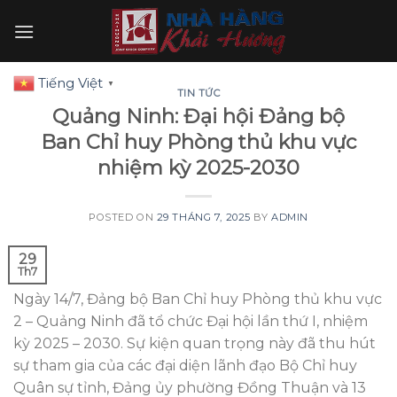
Skip
to
content
Tiếng Việt
▼
TIN TỨC
Quảng Ninh: Đại hội Đảng bộ
Ban Chỉ huy Phòng thủ khu vực
nhiệm kỳ 2025-2030
POSTED ON
29 THÁNG 7, 2025
BY
ADMIN
29
Th7
Ngày 14/7, Đảng bộ Ban Chỉ huy Phòng thủ khu vực
2 – Quảng Ninh đã tổ chức Đại hội lần thứ I, nhiệm
kỳ 2025 – 2030. Sự kiện quan trọng này đã thu hút
sự tham gia của các đại diện lãnh đạo Bộ Chỉ huy
Quân sự tỉnh, Đảng ủy phường Đồng Thuận và 13