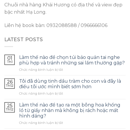
Chuỗi nhà hàng Khải Hương có địa thế và view đẹp
bậc nhất Hạ Long.
Liên hệ book bàn: 0932088588 / 0966666106
LATEST POSTS
Làm thế nào để chọn túi bảo quản tai nghe
01
Th1
phù hợp và tránh những sai lầm thường gặp?
ở
Chức năng bình luận bị tắt
Làm
thế
Tôi đã dùng tinh dầu tràm cho con và đây là
26
nào
Th12
điều tôi ước mình biết sớm hơn
để
ở
Chức năng bình luận bị tắt
chọn
Tôi
túi
đã
bảo
Làm thế nào để tạo ra một bông hoa khổng
25
dùng
quản
Th12
lồ từ giấy nhăn mà không bị rách hoặc mất
tinh
tai
hình dáng?
dầu
nghe
ở
Chức năng bình luận bị tắt
tràm
phù
Làm
cho
hợp