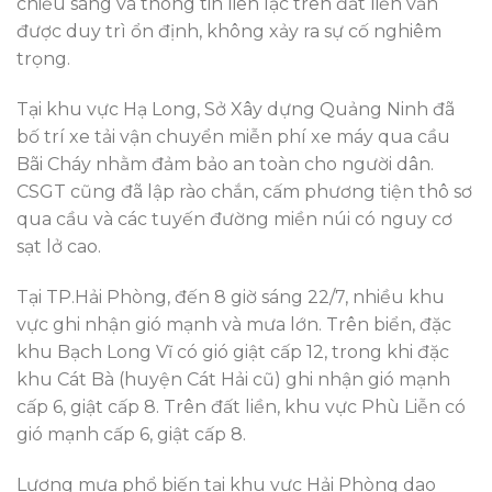
chiếu sáng và thông tin liên lạc trên đất liền vẫn
được duy trì ổn định, không xảy ra sự cố nghiêm
trọng.
Tại khu vực Hạ Long, Sở Xây dựng Quảng Ninh đã
bố trí xe tải vận chuyển miễn phí xe máy qua cầu
Bãi Cháy nhằm đảm bảo an toàn cho người dân.
CSGT cũng đã lập rào chắn, cấm phương tiện thô sơ
qua cầu và các tuyến đường miền núi có nguy cơ
sạt lở cao.
Tại TP.Hải Phòng, đến 8 giờ sáng 22/7, nhiều khu
vực ghi nhận gió mạnh và mưa lớn. Trên biển, đặc
khu Bạch Long Vĩ có gió giật cấp 12, trong khi đặc
khu Cát Bà (huyện Cát Hải cũ) ghi nhận gió mạnh
cấp 6, giật cấp 8. Trên đất liền, khu vực Phù Liễn có
gió mạnh cấp 6, giật cấp 8.
Lượng mưa phổ biến tại khu vực Hải Phòng dao