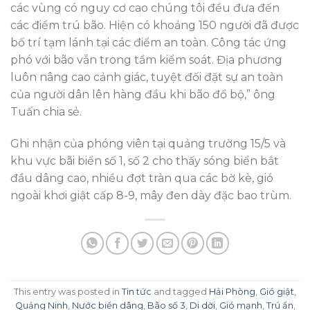
các vùng có nguy cơ cao chúng tôi đều đưa đến
các điểm trú bão. Hiện có khoảng 150 người đã được
bố trí tạm lánh tại các điểm an toàn. Công tác ứng
phó với bão vẫn trong tầm kiểm soát. Địa phương
luôn nâng cao cảnh giác, tuyệt đối đặt sự an toàn
của người dân lên hàng đầu khi bão đổ bộ,” ông
Tuấn chia sẻ.
Ghi nhận của phóng viên tại quảng trường 15/5 và
khu vực bãi biển số 1, số 2 cho thấy sóng biển bắt
đầu dâng cao, nhiều đợt tràn qua các bờ kè, gió
ngoài khơi giật cấp 8-9, mây đen dày đặc bao trùm.
This entry was posted in
Tin tức
and tagged
Hải Phòng
,
Gió giật
,
Quảng Ninh
,
Nước biển dâng
,
Bão số 3
,
Di dời
,
Gió mạnh
,
Trú ẩn
,