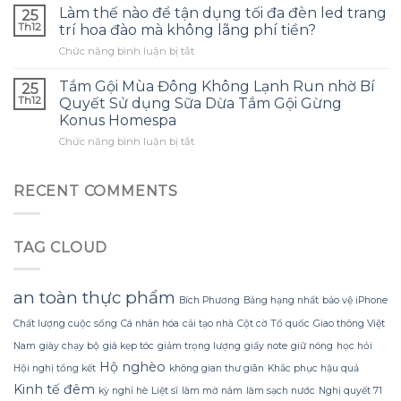
thế
con
Làm thế nào để tận dụng tối đa đèn led trang
và
25
nào
và
tránh
Th12
trí hoa đào mà không lãng phí tiền?
để
đây
những
ở
Chức năng bình luận bị tắt
tạo
là
sai
Làm
ra
điều
lầm
thế
một
Tắm Gội Mùa Đông Không Lạnh Run nhờ Bí
tôi
25
thường
nào
bông
ước
Th12
Quyết Sử dụng Sữa Dừa Tắm Gội Gừng
gặp?
để
hoa
mình
Konus Homespa
tận
khổng
biết
ở
Chức năng bình luận bị tắt
dụng
lồ
sớm
Tắm
tối
từ
hơn
Gội
đa
giấy
Mùa
đèn
RECENT COMMENTS
nhăn
Đông
led
mà
Không
trang
không
Lạnh
trí
bị
TAG CLOUD
Run
hoa
rách
nhờ
đào
hoặc
Bí
mà
mất
Quyết
không
an toàn thực phẩm
hình
Bích Phương
Bảng hạng nhất
bảo vệ iPhone
Sử
lãng
dáng?
dụng
phí
Chất lượng cuộc sống
Cá nhân hóa
cải tạo nhà
Cột cờ Tổ quốc
Giao thông Việt
Sữa
tiền?
Nam
giày chạy bộ
giá kẹp tóc
giảm trọng lượng
giấy note
giữ nóng
học hỏi
Dừa
Hộ nghèo
Tắm
Hội nghị tổng kết
không gian thư giãn
Khắc phục hậu quả
Gội
Kinh tế đêm
kỳ nghỉ hè
Liệt sĩ
làm mờ nám
làm sạch nước
Nghị quyết 71
Gừng