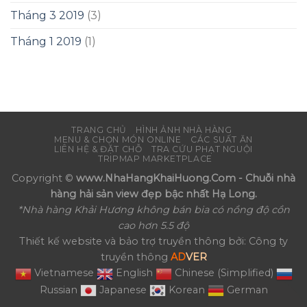
Tháng 3 2019
(3)
Tháng 1 2019
(1)
TRANG CHỦ
HÌNH ẢNH NHÀ HÀNG
MENU & CHỌN MÓN ONLINE
CÁC SUẤT ĂN
LIÊN HỆ & ĐẶT CHỖ
TRA CỨU PHẠT NGUỘI
TRIPMAP MARKETPLACE
Copyright ©
www.NhaHangKhaiHuong.Com - Chuỗi nhà
hàng hải sản view đẹp bậc nhất Hạ Long.
*Nhà hàng Khải Hương không bán bia có nồng độ cồn
cao hơn 5.5 độ
Thiết kế website và bảo trợ truyền thông bởi: Công ty
truyền thông
AD
VER
Vietnamese
English
Chinese (Simplified)
Russian
Japanese
Korean
German