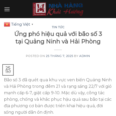
Skip
to
content
Tiếng Việt
▼
TIN TỨC
Ứng phó hiệu quả với bão số 3
tại Quảng Ninh và Hải Phòng
POSTED ON
25 THÁNG 7, 2025
BY
ADMIN
25
Th7
Bão số 3 đã quét qua khu vực ven biển Quảng Ninh
và Hải Phòng trong đêm 21 và rạng sáng 22/7 với gió
mạnh cấp 6-7, giật cấp 9-10. Mặc dù vậy, công tác
phòng, chống và khắc phục hậu quả sau bão tại các
địa phương cơ bản được triển khai hiệu quả, đời
sống người dân ổn định.