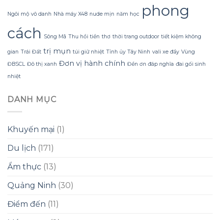
phong
Konus
Ngôi mộ vô danh
Nhà máy X48
nude mịn
năm học
Homespa
cách
Sông Mã
Thu hồi tiền
thơ
thời trang outdoor
tiết kiệm không
trị mụn
gian
Trái Đất
túi giữ nhiệt
Tỉnh ủy Tây Ninh
vali xe đẩy
Vùng
Đơn vị hành chính
ĐBSCL
Đô thị xanh
Đền ơn đáp nghĩa
đai gối sinh
nhiệt
DANH MỤC
Khuyến mại
(1)
Du lịch
(171)
Ẩm thực
(13)
Quảng Ninh
(30)
Điểm đến
(11)