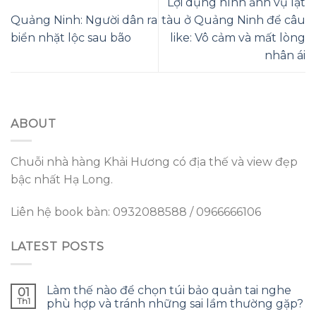
Lợi dụng hình ảnh vụ lật
Quảng Ninh: Người dân ra
tàu ở Quảng Ninh để câu
biển nhặt lộc sau bão
like: Vô cảm và mất lòng
nhân ái
ABOUT
Chuỗi nhà hàng Khải Hương có địa thế và view đẹp
bậc nhất Hạ Long.
Liên hệ book bàn: 0932088588 / 0966666106
LATEST POSTS
Làm thế nào để chọn túi bảo quản tai nghe
01
Th1
phù hợp và tránh những sai lầm thường gặp?