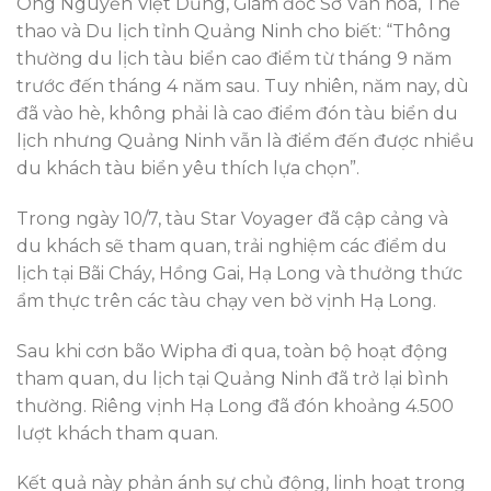
Ông Nguyễn Việt Dũng, Giám đốc Sở Văn hóa, Thể
thao và Du lịch tỉnh Quảng Ninh cho biết: “Thông
thường du lịch tàu biển cao điểm từ tháng 9 năm
trước đến tháng 4 năm sau. Tuy nhiên, năm nay, dù
đã vào hè, không phải là cao điểm đón tàu biển du
lịch nhưng Quảng Ninh vẫn là điểm đến được nhiều
du khách tàu biển yêu thích lựa chọn”.
Trong ngày 10/7, tàu Star Voyager đã cập cảng và
du khách sẽ tham quan, trải nghiệm các điểm du
lịch tại Bãi Cháy, Hồng Gai, Hạ Long và thưởng thức
ẩm thực trên các tàu chạy ven bờ vịnh Hạ Long.
Sau khi cơn bão Wipha đi qua, toàn bộ hoạt động
tham quan, du lịch tại Quảng Ninh đã trở lại bình
thường. Riêng vịnh Hạ Long đã đón khoảng 4.500
lượt khách tham quan.
Kết quả này phản ánh sự chủ động, linh hoạt trong