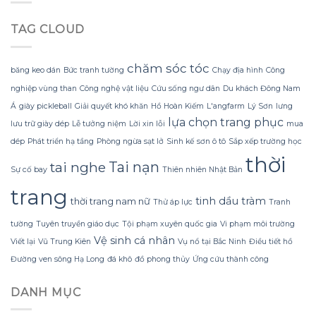
Không
trang
không
Lạnh
trí
bị
TAG CLOUD
Run
hoa
rách
nhờ
đào
hoặc
Bí
mà
mất
Quyết
không
chăm sóc tóc
hình
băng keo dán
Bức tranh tường
Chạy địa hình
Công
Sử
lãng
dáng?
nghiệp vùng than
Công nghệ vật liệu
Cứu sống ngư dân
Du khách Đông Nam
dụng
phí
Sữa
tiền?
Á
giày pickleball
Giải quyết khó khăn
Hồ Hoàn Kiếm
L'angfarm
Lý Sơn
lưng
Dừa
lựa chọn trang phục
lưu trữ giày dép
Lễ tưởng niệm
Lời xin lỗi
mua
Tắm
Gội
dép
Phát triển hạ tầng
Phòng ngừa sạt lở
Sinh kế
sơn ô tô
Sắp xếp trường học
Gừng
thời
Konus
tai nghe
Tai nạn
Sự cố bay
Thiên nhiên Nhật Bản
Homespa
trang
tinh dầu tràm
thời trang nam nữ
Thử áp lực
Tranh
tường
Tuyên truyền giáo dục
Tội phạm xuyên quốc gia
Vi phạm môi trường
Vệ sinh cá nhân
Viết lại
Vũ Trung Kiên
Vụ nổ tại Bắc Ninh
Điều tiết hồ
Đường ven sông Hạ Long
đá khô
đồ phong thủy
Ứng cứu thành công
DANH MỤC