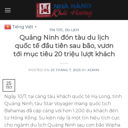
Skip
to
content
Tiếng Việt
▼
TIN TỨC
,
DU LỊCH
Quảng Ninh đón tàu du lịch
quốc tế đầu tiên sau bão, vươn
tới mục tiêu 20 triệu lượt khách
POSTED ON
25 THÁNG 7, 2025
BY
ADMIN
25
Th7
Ngày 10/7, tại cảng tàu khách quốc tế Hạ Long, tỉnh
Quảng Ninh, tàu Star Voyager mang quốc tịch
Bahamas đã cập cảng với hơn 1.200 du khách đến
từ Hồng Kông. Sự kiện này là một tín hiệu tích cực
cho ngành du lịch Quảng Ninh sau cơn bão Wipha