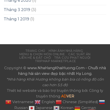
Tháng 6 2020
(1)
Tháng 3 2019
(3)
Tháng 1 2019
(1)
TRANG CHỦ
HÌNH ẢNH NHÀ HÀNG
MENU & CHỌN MÓN ONLINE
CÁC SUẤT ĂN
LIÊN HỆ & ĐẶT CHỖ
TRA CỨU PHẠT NGUỘI
TRIPMAP MARKETPLACE
Copyright ©
www.NhaHangKhaiHuong.Com - Chuỗi nhà
hàng hải sản view đẹp bậc nhất Hạ Long.
*Nhà hàng Khải Hương không bán bia có nồng độ cồn
cao hơn 5.5 độ
Thiết kế website và bảo trợ truyền thông bởi: Công ty
truyền thông
AD
VER
Vietnamese
English
Chinese (Simplified)
Russian
Japanese
Korean
German