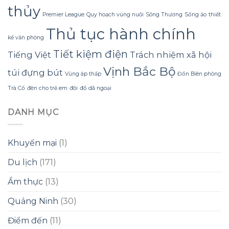
thủy
Premier League
Quy hoạch vùng nuôi
Sông Thương
Sống ảo
thiết
Thủ tục hành chính
kế văn phòng
Tiết kiệm điện
Tiếng Việt
Trách nhiệm xã hội
Vịnh Bắc Bộ
túi đựng bút
Vùng áp thấp
Đồn Biên phòng
Trà Cổ
đèn cho trẻ em
đôi
đồ dã ngoại
DANH MỤC
Khuyến mại
(1)
Du lịch
(171)
Ẩm thực
(13)
Quảng Ninh
(30)
Điểm đến
(11)