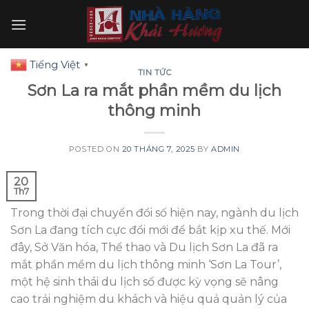
Skip
to
content
Tiếng Việt
▼
TIN TỨC
Sơn La ra mắt phần mềm du lịch
thông minh
POSTED ON
20 THÁNG 7, 2025
BY
ADMIN
20
Th7
Trong thời đại chuyển đổi số hiện nay, ngành du lịch
Sơn La đang tích cực đổi mới để bắt kịp xu thế. Mới
đây, Sở Văn hóa, Thể thao và Du lịch Sơn La đã ra
mắt phần mềm du lịch thông minh ‘Sơn La Tour’,
một hệ sinh thái du lịch số được kỳ vọng sẽ nâng
cao trải nghiệm du khách và hiệu quả quản lý của