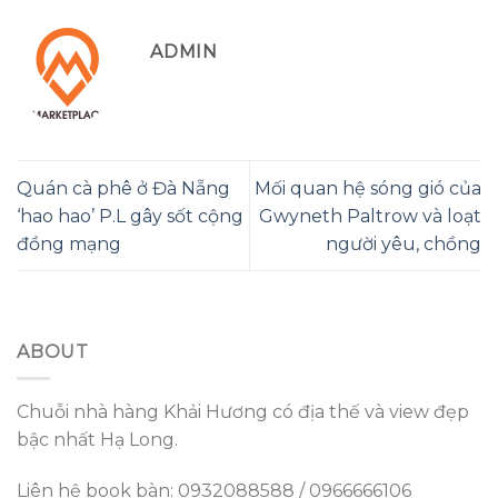
ADMIN
Quán cà phê ở Đà Nẵng
Mối quan hệ sóng gió của
‘hao hao’ P.L gây sốt cộng
Gwyneth Paltrow và loạt
đồng mạng
người yêu, chồng
ABOUT
Chuỗi nhà hàng Khải Hương có địa thế và view đẹp
bậc nhất Hạ Long.
Liên hệ book bàn: 0932088588 / 0966666106