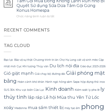
Tắm Gội Mùa Đông Không Lạnh Run nhờ Bí
tôi
25
thường
nào
bông
ước
Th12
Quyết Sử dụng Sữa Dừa Tắm Gội Gừng
gặp?
để
hoa
mình
Konus Homespa
tận
khổng
biết
ở
Chức năng bình luận bị tắt
dụng
lồ
sớm
Tắm
tối
từ
hơn
Gội
đa
giấy
Mùa
đèn
RECENT COMMENTS
nhăn
Đông
led
mà
Không
trang
không
Lạnh
trí
bị
TAG CLOUD
Run
hoa
rách
nhờ
đào
hoặc
Bí
mà
mất
Quyết
không
hình
Bạo lực
Bảo vệ sự thật
Chương trình tri ân
Chợ Hạ Long
cát vệ sinh mèo
Cập
Sử
lãng
dáng?
Du lịch nội địa
nhật mới
Cục Khí tượng Thủy văn
Giáo dục 2025-2026
dụng
phí
Sữa
tiền?
Giải phóng mặt
Gió giật mạnh
Giải chạy bộ đường dài
Dừa
Tắm
bằng
Hoàn cảnh khó khăn
Hành ngò
hồng sâm Sapa
hộp đựng thẻ
inox
Gội
Kinh doanh
ly
Gừng
SUS 304
Khu vực biển Cửa Lục
Kiểm soát
ly pha lê
Konus
thủy tinh
lắp ráp
Lễ hội Mùa thu Yên Tử
Lốc
Homespa
phong
xoáy
mua sắm thiết bị
Madonna
máy tạo ẩm