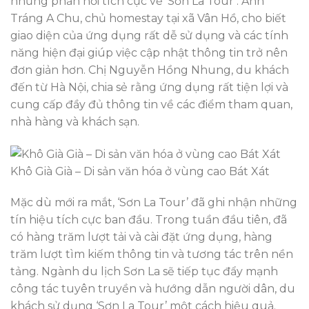
những phản hồi tích cực về ‘Sơn La Tour’. Anh
Tráng A Chu, chủ homestay tại xã Vân Hồ, cho biết
giao diện của ứng dụng rất dễ sử dụng và các tính
năng hiện đại giúp việc cập nhật thông tin trở nên
đơn giản hơn. Chị Nguyễn Hồng Nhung, du khách
đến từ Hà Nội, chia sẻ rằng ứng dụng rất tiện lợi và
cung cấp đầy đủ thông tin về các điểm tham quan,
nhà hàng và khách sạn.
Khô Già Già – Di sản văn hóa ở vùng cao Bát Xát
Mặc dù mới ra mắt, ‘Sơn La Tour’ đã ghi nhận những
tín hiệu tích cực ban đầu. Trong tuần đầu tiên, đã
có hàng trăm lượt tải và cài đặt ứng dụng, hàng
trăm lượt tìm kiếm thông tin và tương tác trên nền
tảng. Ngành du lịch Sơn La sẽ tiếp tục đẩy mạnh
công tác tuyên truyền và hướng dẫn người dân, du
khách sử dụng ‘Sơn La Tour’ một cách hiệu quả.