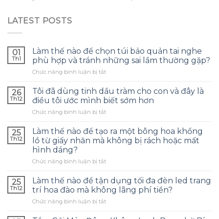
LATEST POSTS
Làm thế nào để chọn túi bảo quản tai nghe
01
Th1
phù hợp và tránh những sai lầm thường gặp?
ở
Chức năng bình luận bị tắt
Làm
thế
Tôi đã dùng tinh dầu tràm cho con và đây là
26
nào
Th12
điều tôi ước mình biết sớm hơn
để
ở
Chức năng bình luận bị tắt
chọn
Tôi
túi
đã
bảo
Làm thế nào để tạo ra một bông hoa khổng
25
dùng
quản
Th12
lồ từ giấy nhăn mà không bị rách hoặc mất
tinh
tai
hình dáng?
dầu
nghe
ở
Chức năng bình luận bị tắt
tràm
phù
Làm
cho
hợp
thế
con
Làm thế nào để tận dụng tối đa đèn led trang
và
25
nào
và
tránh
Th12
trí hoa đào mà không lãng phí tiền?
để
đây
những
ở
Chức năng bình luận bị tắt
tạo
là
sai
Làm
ra
điều
lầm
thế
một