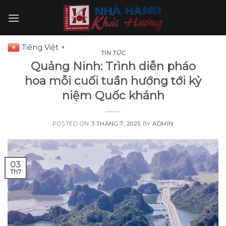
Skip
to
content
Tiếng Việt
▼
TIN TỨC
Quảng Ninh: Trình diễn pháo
hoa mỗi cuối tuần hướng tới kỷ
niệm Quốc khánh
POSTED ON
3 THÁNG 7, 2025
BY
ADMIN
03
Th7