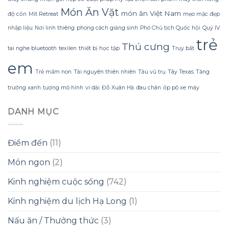
Gội
Món Ăn Vặt
Gừng
món ăn Việt Nam
độ cồn
Mít Retreat
mẹo mặc đẹp
Konus
nhập liệu
Nơi linh thiêng
phong cách giáng sinh
Phó Chủ tịch Quốc hội
Quý IV
Homespa
trẻ
Thú cưng
tai nghe bluetooth
texilen
thiết bị học tập
Truy bắt
em
Trẻ mầm non
Tài nguyên thiên nhiên
Tàu vũ trụ
Tây Texas
Tăng
trưởng xanh
tượng mô hình
ví dài
Đỗ Xuân Hà
đau chân
ốp pô xe máy
DANH MỤC
Điểm đến
(11)
Món ngon
(2)
Kinh nghiệm cuộc sống
(742)
Kinh nghiệm du lịch Hạ Long
(1)
Nấu ăn / Thưởng thức
(3)