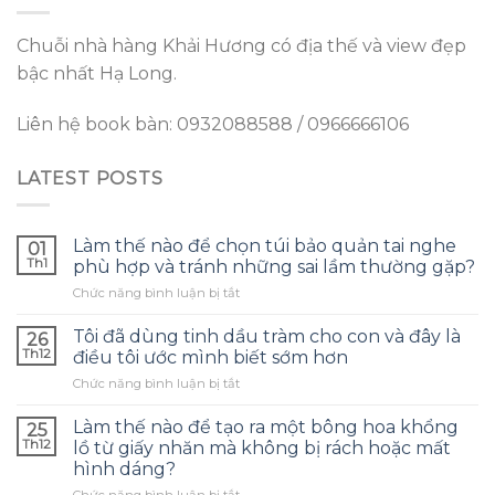
Chuỗi nhà hàng Khải Hương có địa thế và view đẹp
bậc nhất Hạ Long.
Liên hệ book bàn: 0932088588 / 0966666106
LATEST POSTS
Làm thế nào để chọn túi bảo quản tai nghe
01
Th1
phù hợp và tránh những sai lầm thường gặp?
ở
Chức năng bình luận bị tắt
Làm
thế
Tôi đã dùng tinh dầu tràm cho con và đây là
26
nào
Th12
điều tôi ước mình biết sớm hơn
để
ở
Chức năng bình luận bị tắt
chọn
Tôi
túi
đã
bảo
Làm thế nào để tạo ra một bông hoa khổng
25
dùng
quản
Th12
lồ từ giấy nhăn mà không bị rách hoặc mất
tinh
tai
hình dáng?
dầu
nghe
ở