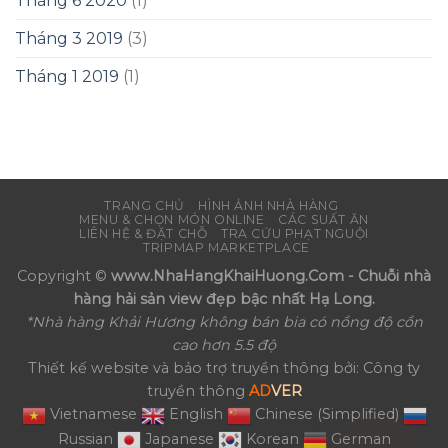
Tháng 6 2020
(1)
Tháng 3 2019
(3)
Tháng 1 2019
(1)
TRANG CHỦ
HÌNH ẢNH NHÀ HÀNG
MENU & CHỌN MÓN ONLINE
CÁC SUẤT ĂN
LIÊN HỆ & ĐẶT CHỖ
TRA CỨU PHẠT NGUỘI
TRIPMAP MARKETPLACE
Copyright ©
www.NhaHangKhaiHuong.Com - Chuỗi nhà
hàng hải sản view đẹp bậc nhất Hạ Long.
*Nhà hàng Khải Hương không bán bia có nồng độ cồn
cao hơn 5.5 độ
Thiết kế website và bảo trợ truyền thông bởi: Công ty
truyền thông
AD
VER
Vietnamese
English
Chinese (Simplified)
Russian
Japanese
Korean
German