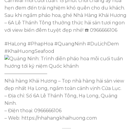
Carnival mỗi cuối tuần. 15 phút chói chang ấy hứa
hẹn đem đến trải nghiệm khó quên cho du khách.
Sau khi ngắm pháo hoa, ghé Nhà Hàng Khải Hương
– 6A Lê Thánh Tông thưởng thức hải sản tươi ngon
với view biển đêm tuyệt đẹp nhé! ☎️ 0966666106
#HaLong #PhapHoa #QuangNinh #DuLichDem
#KhaiHuongSeafood
—————————
Nhà hàng Khải Hương – Top nhà hàng hải sản view
đẹp nhất Hạ Long, ngắm toàn cảnh vịnh Cửa Lục.
– Địa chỉ: Số 6A Lê Thánh Tông, Hạ Long, Quảng
Ninh.
– Điện thoại: 0966666106
– Web: https://nhahangkhaihuong.com