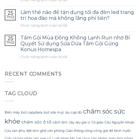
Chức năng bình luận bị tắt
tràm
phù
Làm
cho
hợp
thế
con
Làm thế nào để tận dụng tối đa đèn led trang
và
25
nào
và
tránh
Th12
trí hoa đào mà không lãng phí tiền?
để
đây
những
ở
Chức năng bình luận bị tắt
tạo
là
sai
Làm
ra
điều
lầm
thế
một
Tắm Gội Mùa Đông Không Lạnh Run nhờ Bí
tôi
25
thường
nào
bông
ước
Th12
Quyết Sử dụng Sữa Dừa Tắm Gội Gừng
gặp?
để
hoa
mình
Konus Homespa
tận
khổng
biết
ở
Chức năng bình luận bị tắt
dụng
lồ
sớm
Tắm
tối
từ
hơn
Gội
đa
giấy
Mùa
đèn
RECENT COMMENTS
nhăn
Đông
led
mà
Không
trang
không
Lạnh
trí
bị
TAG CLOUD
Run
hoa
rách
nhờ
đào
hoặc
Bí
mà
mất
Quyết
không
chăm sóc sức
hình
Biển mây
bút capybara
bút xóa mực
bọ cạp đỏ
Sử
lãng
dáng?
khỏe
dụng
phí
chăm sóc ô tô
cách làm
cây rau gia vị
Cô giáo
Cầu Nguyễn Khoái
Sữa
tiền?
Dừa
Cứu sản phụ
dệt kim
ghế văn phòng
Giao thông công cộng
giá đỡ bình nước
Tắm
Giấy chứng nhận
gối nẹp cổ
Luật pháp Mỹ
lựa chọn sản phẩm
máy thổi nồng