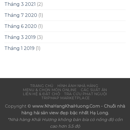
Tháng 3 2021
(2)
Tháng 7 2020
(1)
Tháng 6 2020
(1)
Tháng 3 2019
(3)
Tháng 1 2019
(1)
TRANG CHỦ
HÌNH ẢNH NHÀ HÀNG
MENU & CHỌN MÓN ONLINE
CÁC SUẤT ĂN
LIÊN HỆ & ĐẶT CHỖ
TRA CỨU PHẠT NGUỘI
TRIPMAP MARKETPLACE
Copyright ©
www.NhaHangKhaiHuong.Com - Chuỗi nhà
hàng hải sản view đẹp bậc nhất Hạ Long.
*Nhà hàng Khải Hương không bán bia có nồng độ cồn
cao hơn 5.5 độ