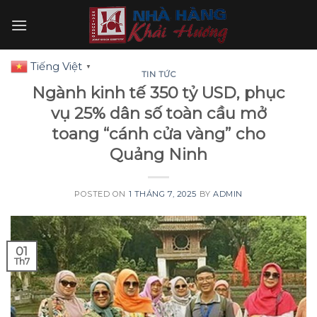
Skip
to
content
Tiếng Việt
▼
TIN TỨC
Ngành kinh tế 350 tỷ USD, phục
vụ 25% dân số toàn cầu mở
toang “cánh cửa vàng” cho
Quảng Ninh
POSTED ON
1 THÁNG 7, 2025
BY
ADMIN
01
Th7