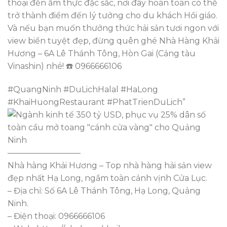
thoại đến ẩm thực đặc sắc, nơi đây hoàn toàn có thể
trở thành điểm đến lý tưởng cho du khách Hồi giáo.
Và nếu bạn muốn thưởng thức hải sản tươi ngon với
view biển tuyệt đẹp, đừng quên ghé Nhà Hàng Khải
Hương – 6A Lê Thánh Tông, Hòn Gai (Cảng tàu
Vinashin) nhé! ☎️ 0966666106
#QuangNinh #DuLichHalal #HaLong
#KhaiHuongRestaurant #PhatTrienDuLich”
—————————
Nhà hàng Khải Hương – Top nhà hàng hải sản view
đẹp nhất Hạ Long, ngắm toàn cảnh vịnh Cửa Lục.
– Địa chỉ: Số 6A Lê Thánh Tông, Hạ Long, Quảng
Ninh.
– Điện thoại: 0966666106