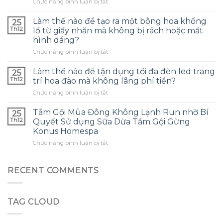
ở
Chức năng bình luận bị tắt
chọn
Tôi
túi
đã
bảo
Làm thế nào để tạo ra một bông hoa khổng
25
dùng
quản
Th12
lồ từ giấy nhăn mà không bị rách hoặc mất
tinh
tai
hình dáng?
dầu
nghe
ở
Chức năng bình luận bị tắt
tràm
phù
Làm
cho
hợp
thế
con
Làm thế nào để tận dụng tối đa đèn led trang
và
25
nào
và
tránh
Th12
trí hoa đào mà không lãng phí tiền?
để
đây
những
ở
Chức năng bình luận bị tắt
tạo
là
sai
Làm
ra
điều
lầm
thế
một
Tắm Gội Mùa Đông Không Lạnh Run nhờ Bí
tôi
25
thường
nào
bông
ước
Th12
Quyết Sử dụng Sữa Dừa Tắm Gội Gừng
gặp?
để
hoa
mình
Konus Homespa
tận
khổng
biết
ở
Chức năng bình luận bị tắt
dụng
lồ
sớm
Tắm
tối
từ
hơn
Gội
đa
giấy
Mùa
đèn
RECENT COMMENTS
nhăn
Đông
led
mà
Không
trang
không
Lạnh
trí
bị
TAG CLOUD
Run
hoa
rách
nhờ
đào
hoặc
Bí
mà
mất