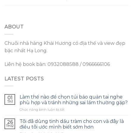
ABOUT
Chuỗi nhà hàng Khải Hương có địa thế và view đẹp
bậc nhất Hạ Long.
Liên hệ book bàn: 0932088588 / 0966666106
LATEST POSTS
Làm thế nào để chọn túi bảo quản tai nghe
01
Th1
phù hợp và tránh những sai lầm thường gặp?
ở
Chức năng bình luận bị tắt
Làm
thế
Tôi đã dùng tinh dầu tràm cho con và đây là
26
nào
Th12
điều tôi ước mình biết sớm hơn
để