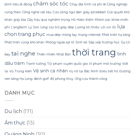
Quyết
không
chăm sóc tóc
hình
bình tiểu di động
Chạy địa hình
cá phi lê
Công nghiệp
Sử
lãng
dáng?
vùng than
Công nghệ vật liệu
Cứu sống ngư dân
giày pickleball
Giải quyết khó
dụng
phí
Sữa
tiền?
khăn
giấy bìa
Gây hậu quả nghiêm trọng
Hồ Hoàn Kiếm
Khám sức khỏe miễn
Dừa
lựa
phí
L'angfarm
Lý Sơn
lưng
lưu trữ giày dép
Lương tối thiểu
Lời xin lỗi
Tắm
Gội
chọn trang phục
mua dép
móng tay
mạng internet
Phát triển hạ tầng
Gừng
Phát triển vùng khó khăn
Phòng ngừa sạt lở
Sinh kế
Sắp xếp trường học
Sự cố
Konus
Homespa
thời trang
tai nghe
tinh
bay
Thiên nhiên Nhật Bản
dầu tràm
Tranh tường
Tội phạm xuyên quốc gia
Vi phạm môi trường
Viết
Vệ sinh cá nhân
lại
Vũ Trung Kiên
Vụ nổ tại Bắc Ninh
Điều tiết hồ
Đường
ven sông Hạ Long
đánh golf
đồ phong thủy
Ứng cứu thành công
DANH MỤC
Du lịch
(171)
Ẩm thực
(13)
Quảng Ninh
(30)