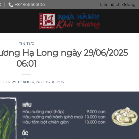
0
+84966666106
Liên hệ chỉ đường
TIN TỨC
ương Hạ Long ngày 29/06/2025
06:01
ED ON
29 THÁNG 6, 2025
BY
ADMIN