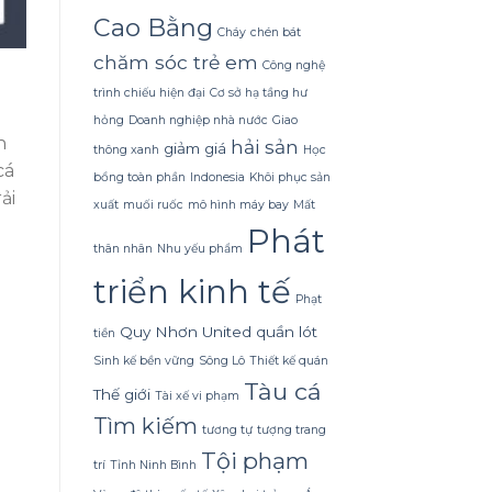
Dừa
Cao Bằng
Tắm
Cháy
chén bát
Gội
Gừng
chăm sóc trẻ em
Công nghệ
Konus
trình chiếu hiện đại
Cơ sở hạ tầng hư
Homespa
hỏng
Doanh nghiệp nhà nước
Giao
h
hải sản
giảm giá
thông xanh
Học
cá
bổng toàn phần
Indonesia
Khôi phục sản
ải
xuất
muối ruốc
mô hình máy bay
Mất
Phát
thân nhân
Nhu yếu phẩm
triển kinh tế
Phạt
Quy Nhơn United
quần lót
tiền
Sinh kế bền vững
Sông Lô
Thiết kế quán
Tàu cá
Thế giới
Tài xế vi phạm
Tìm kiếm
tương tự
tượng trang
Tội phạm
trí
Tỉnh Ninh Bình