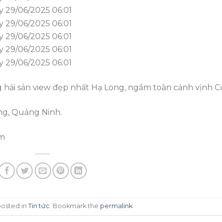
hải sản view đẹp nhất Hạ Long, ngắm toàn cảnh vịnh C
ong, Quảng Ninh.
om
posted in
Tin tức
. Bookmark the
permalink
.