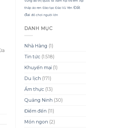
Vùng đô thị quốc tế
Xâm hại trẻ em
Áp
Đất
thấp
áo ren
Đào tạo
Đảo Vũ Yên
đai
đồ chơi người lớn
DANH MỤC
Nhà Hàng
(1)
ửa
Tin tức
(1.518)
Khuyến mại
(1)
Du lịch
(171)
Ẩm thực
(13)
Quảng Ninh
(30)
Điểm đến
(11)
Món ngon
(2)