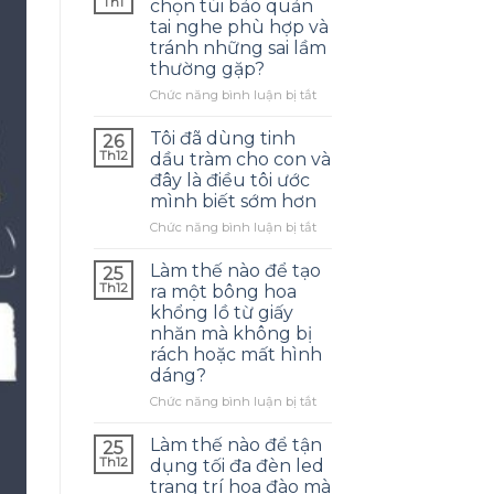
Th1
chọn túi bảo quản
tai nghe phù hợp và
tránh những sai lầm
thường gặp?
ở
Chức năng bình luận bị tắt
Làm
thế
Tôi đã dùng tinh
26
nào
Th12
dầu tràm cho con và
để
đây là điều tôi ước
chọn
mình biết sớm hơn
túi
bảo
ở
Chức năng bình luận bị tắt
quản
Tôi
tai
đã
Làm thế nào để tạo
25
nghe
dùng
Th12
ra một bông hoa
phù
tinh
khổng lồ từ giấy
hợp
dầu
nhăn mà không bị
và
tràm
rách hoặc mất hình
tránh
cho
dáng?
những
con
sai
và
ở
Chức năng bình luận bị tắt
lầm
đây
Làm
thường
là
thế
Làm thế nào để tận
25
gặp?
điều
nào
Th12
dụng tối đa đèn led
tôi
để
trang trí hoa đào mà
ước
tạo