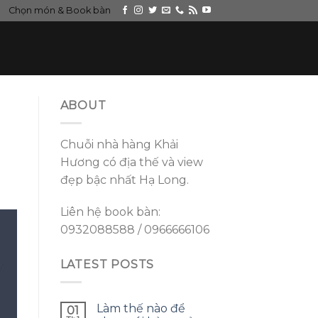
Chọn món & Book bàn
ABOUT
Chuỗi nhà hàng Khải
Hương có địa thế và view
đẹp bậc nhất Hạ Long.
Liên hệ book bàn:
0932088588 / 0966666106
LATEST POSTS
Làm thế nào để
01