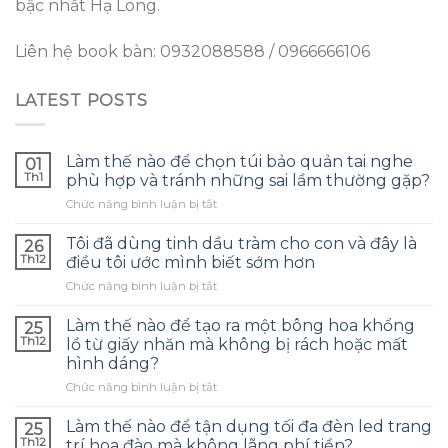
bậc nhất Hạ Long.
Liên hệ book bàn: 0932088588 / 0966666106
LATEST POSTS
Làm thế nào để chọn túi bảo quản tai nghe
01
Th1
phù hợp và tránh những sai lầm thường gặp?
ở
Chức năng bình luận bị tắt
Làm
thế
Tôi đã dùng tinh dầu tràm cho con và đây là
26
nào
Th12
điều tôi ước mình biết sớm hơn
để
ở
Chức năng bình luận bị tắt
chọn
Tôi
túi
đã
bảo
Làm thế nào để tạo ra một bông hoa khổng
25
dùng
quản
Th12
lồ từ giấy nhăn mà không bị rách hoặc mất
tinh
tai
hình dáng?
dầu
nghe
ở
Chức năng bình luận bị tắt
tràm
phù
Làm
cho
hợp
thế
con
Làm thế nào để tận dụng tối đa đèn led trang
và
25
nào
và
tránh
Th12
trí hoa đào mà không lãng phí tiền?