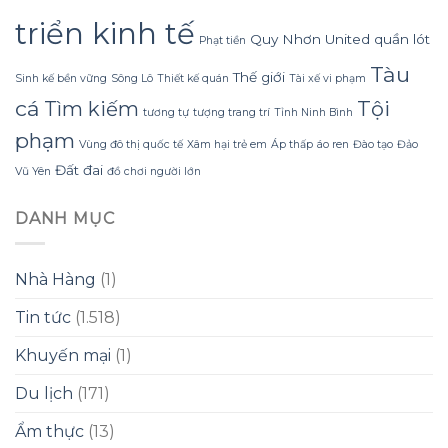
triển kinh tế
Quy Nhơn United
quần lót
Phạt tiền
Tàu
Thế giới
Sinh kế bền vững
Sông Lô
Thiết kế quán
Tài xế vi phạm
cá
Tội
Tìm kiếm
tương tự
tượng trang trí
Tỉnh Ninh Bình
phạm
Vùng đô thị quốc tế
Xâm hại trẻ em
Áp thấp
áo ren
Đào tạo
Đảo
Đất đai
Vũ Yên
đồ chơi người lớn
DANH MỤC
Nhà Hàng
(1)
Tin tức
(1.518)
Khuyến mại
(1)
Du lịch
(171)
Ẩm thực
(13)