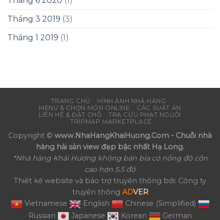
Tháng 6 2020
(1)
Tháng 3 2019
(3)
Tháng 1 2019
(1)
TRANG CHỦ
HÌNH ẢNH NHÀ HÀNG
MENU & CHỌN MÓN ONLINE
CÁC SUẤT ĂN
LIÊN HỆ & ĐẶT CHỖ
TRA CỨU PHẠT NGUỘI
TRIPMAP MARKETPLACE
Copyright ©
www.NhaHangKhaiHuong.Com - Chuỗi nhà
hàng hải sản view đẹp bậc nhất Hạ Long.
*Nhà hàng Khải Hương không bán bia có nồng độ cồn
cao hơn 5.5 độ
Thiết kế website và bảo trợ truyền thông bởi: Công ty
truyền thông
AD
VER
Vietnamese
English
Chinese (Simplified)
Russian
Japanese
Korean
German