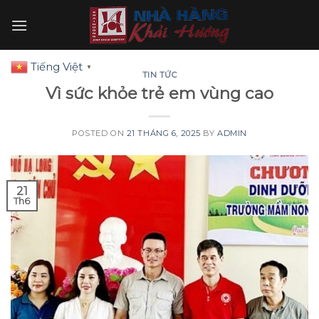
Skip
to
content
Tiếng Việt
▼
TIN TỨC
Vì sức khỏe trẻ em vùng cao
POSTED ON
21 THÁNG 6, 2025
BY
ADMIN
21
Th6