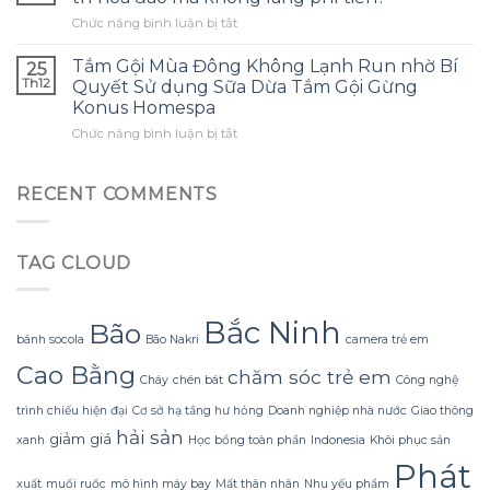
để
đây
những
ở
Chức năng bình luận bị tắt
tạo
là
sai
Làm
ra
điều
lầm
thế
một
Tắm Gội Mùa Đông Không Lạnh Run nhờ Bí
tôi
25
thường
nào
bông
ước
Th12
Quyết Sử dụng Sữa Dừa Tắm Gội Gừng
gặp?
để
hoa
mình
Konus Homespa
tận
khổng
biết
ở
Chức năng bình luận bị tắt
dụng
lồ
sớm
Tắm
tối
từ
hơn
Gội
đa
giấy
Mùa
đèn
RECENT COMMENTS
nhăn
Đông
led
mà
Không
trang
không
Lạnh
trí
bị
TAG CLOUD
Run
hoa
rách
nhờ
đào
hoặc
Bí
mà
mất
Quyết
không
Bắc Ninh
hình
Bão
Sử
lãng
bánh socola
Bão Nakri
camera trẻ em
dáng?
dụng
phí
Cao Bằng
chăm sóc trẻ em
Sữa
tiền?
Cháy
chén bát
Công nghệ
Dừa
Tắm
trình chiếu hiện đại
Cơ sở hạ tầng hư hỏng
Doanh nghiệp nhà nước
Giao thông
Gội
hải sản
giảm giá
xanh
Học bổng toàn phần
Indonesia
Khôi phục sản
Gừng
Phát
Konus
xuất
muối ruốc
mô hình máy bay
Mất thân nhân
Nhu yếu phẩm
Homespa