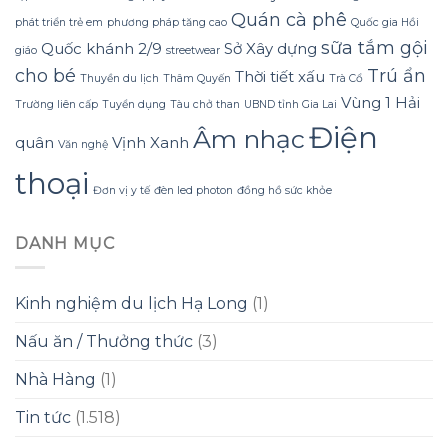
Konus
Quán cà phê
Homespa
phát triển trẻ em
phương pháp tăng cao
Quốc gia Hồi
sữa tắm gội
Quốc khánh 2/9
Sở Xây dựng
giáo
streetwear
cho bé
Trú ẩn
Thời tiết xấu
Thuyền du lịch
Thâm Quyến
Trà Cổ
Vùng 1 Hải
Trường liên cấp
Tuyển dụng
Tàu chở than
UBND tỉnh Gia Lai
Điện
Âm nhạc
quân
Vịnh Xanh
Văn nghệ
thoại
Đơn vị y tế
đèn led photon
đồng hồ sức khỏe
DANH MỤC
Kinh nghiệm du lịch Hạ Long
(1)
Nấu ăn / Thưởng thức
(3)
Nhà Hàng
(1)
Tin tức
(1.518)