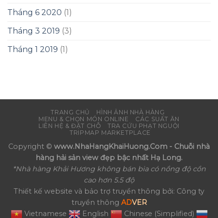
Tháng 6 2020
(1)
Tháng 3 2019
(3)
Tháng 1 2019
(1)
TRANG CHỦ
HÌNH ẢNH NHÀ HÀNG
MENU & CHỌN MÓN ONLINE
CÁC SUẤT ĂN
LIÊN HỆ & ĐẶT CHỖ
TRA CỨU PHẠT NGUỘI
TRIPMAP MARKETPLACE
Copyright ©
www.NhaHangKhaiHuong.Com - Chuỗi nhà
hàng hải sản view đẹp bậc nhất Hạ Long.
*Nhà hàng Khải Hương không bán bia có nồng độ cồn
cao hơn 5.5 độ
Thiết kế website và bảo trợ truyền thông bởi: Công ty
truyền thông
AD
VER
Vietnamese
English
Chinese (Simplified)