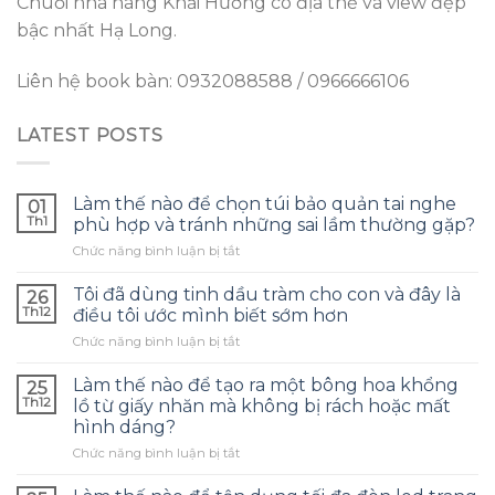
Chuỗi nhà hàng Khải Hương có địa thế và view đẹp
bậc nhất Hạ Long.
Liên hệ book bàn: 0932088588 / 0966666106
LATEST POSTS
Làm thế nào để chọn túi bảo quản tai nghe
01
Th1
phù hợp và tránh những sai lầm thường gặp?
ở
Chức năng bình luận bị tắt
Làm
thế
Tôi đã dùng tinh dầu tràm cho con và đây là
26
nào
Th12
điều tôi ước mình biết sớm hơn
để
ở
Chức năng bình luận bị tắt
chọn
Tôi
túi
đã
bảo
Làm thế nào để tạo ra một bông hoa khổng
25
dùng
quản
Th12
lồ từ giấy nhăn mà không bị rách hoặc mất
tinh
tai
hình dáng?
dầu
nghe
ở
Chức năng bình luận bị tắt
tràm
phù
Làm
cho
hợp
thế
con
và