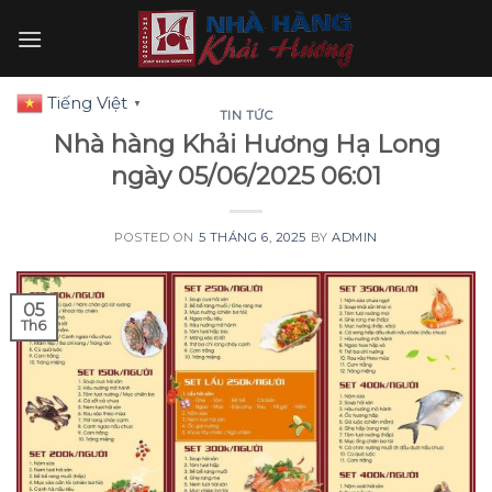
Skip
to
content
Tiếng Việt
▼
TIN TỨC
Nhà hàng Khải Hương Hạ Long
ngày 05/06/2025 06:01
POSTED ON
5 THÁNG 6, 2025
BY
ADMIN
05
Th6