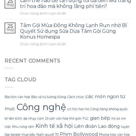
Làm thế nào để tận dụng tối đa đèn led trang
25
nào
và
tránh
Th12
trí hoa đào mà không lãng phí tiền?
để
đây
những
ở
Chức năng bình luận bị tắt
tạo
là
sai
Làm
ra
điều
lầm
thế
một
Tắm Gội Mùa Đông Không Lạnh Run nhờ Bí
tôi
25
thường
nào
bông
ước
Th12
Quyết Sử dụng Sữa Dừa Tắm Gội Gừng
gặp?
để
hoa
mình
Konus Homespa
tận
khổng
biết
ở
Chức năng bình luận bị tắt
dụng
lồ
sớm
Tắm
tối
từ
hơn
Gội
đa
giấy
Mùa
đèn
RECENT COMMENTS
nhăn
Đông
led
mà
Không
trang
không
Lạnh
trí
bị
TAG CLOUD
Run
hoa
rách
nhờ
đào
hoặc
Bí
mà
mất
Quyết
không
các món ngon từ
hình
Bảo tồn văn hóa
Bảo vệ tư tưởng Đảng
Cách chức
Sử
lãng
dáng?
Công nghệ
dụng
phí
mực
cơ hội hẹn hò
Cảng hàng không quốc
Sữa
tiền?
Dừa
gian bếp
tế Vân Đồn
da nhạy cảm
Di sản văn hóa thế giới
FLC
hồ sơ xin
Tắm
Kinh tế xã hội
Liên đoàn Lao động
Gội
việc
Khu rừng rậm
luyện
Gừng
Phim Bollywood
tập karate
Mưa bão
Nghị quyết 70
Phong trào văn hóa