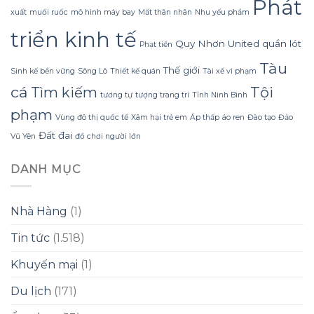
Phát
Konus
xuất
muối ruốc
mô hình máy bay
Mất thân nhân
Nhu yếu phẩm
Homespa
triển kinh tế
Quy Nhơn United
quần lót
Phạt tiền
Tàu
Thế giới
Sinh kế bền vững
Sông Lô
Thiết kế quán
Tài xế vi phạm
cá
Tội
Tìm kiếm
tương tự
tượng trang trí
Tỉnh Ninh Bình
phạm
Vùng đô thị quốc tế
Xâm hại trẻ em
Áp thấp
áo ren
Đào tạo
Đảo
Đất đai
Vũ Yên
đồ chơi người lớn
DANH MỤC
Nhà Hàng
(1)
Tin tức
(1.518)
Khuyến mại
(1)
Du lịch
(171)