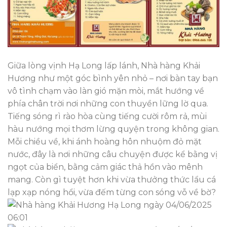
Giữa lòng vịnh Hạ Long lấp lánh, Nhà hàng Khải
Hương như một góc bình yên nhỏ – nơi bàn tay bạn
vô tình chạm vào làn gió mặn mòi, mắt hướng về
phía chân trời nơi những con thuyền lững lờ qua.
Tiếng sóng rì rào hòa cùng tiếng cười rôm rả, mùi
hàu nướng mọi thơm lừng quyện trong không gian.
Mỗi chiều về, khi ánh hoàng hôn nhuộm đỏ mặt
nước, đây là nơi những câu chuyện được kể bằng vị
ngọt của biển, bằng cảm giác thả hồn vào mênh
mang. Còn gì tuyệt hơn khi vừa thưởng thức lẩu cá
lạp xạp nóng hổi, vừa đếm từng con sóng vỗ về bờ?