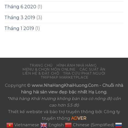
Tháng 6 2020
(1)
Tháng 3 2019
(3)
Tháng 1 2019
(1)
TRANG CHỦ
HÌNH ẢNH NHÀ HÀNG
MENU & CHỌN MÓN ONLINE
CÁC SUẤT ĂN
LIÊN HỆ & ĐẶT CHỖ
TRA CỨU PHẠT NGUỘI
TRIPMAP MARKETPLACE
Copyright ©
www.NhaHangKhaiHuong.Com - Chuỗi nhà
hàng hải sản view đẹp bậc nhất Hạ Long.
*Nhà hàng Khải Hương không bán bia có nồng độ cồn
cao hơn 5.5 độ
Thiết kế website và bảo trợ truyền thông bởi: Công ty
truyền thông
AD
VER
Vietnamese
English
Chinese (Simplified)