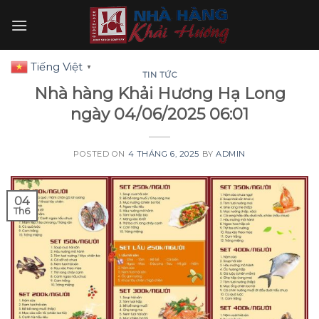
Skip
to
content
Tiếng Việt
▼
TIN TỨC
Nhà hàng Khải Hương Hạ Long
ngày 04/06/2025 06:01
POSTED ON
4 THÁNG 6, 2025
BY
ADMIN
04
Th6