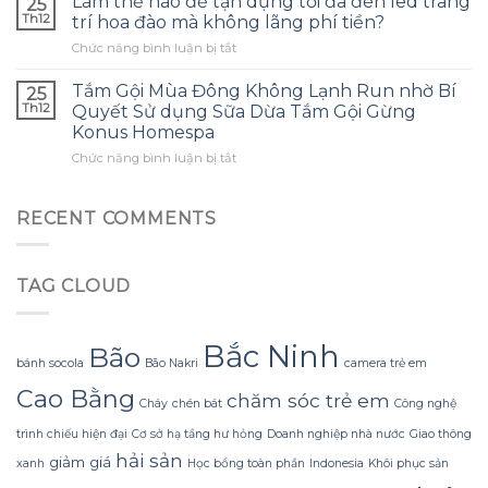
Làm thế nào để tận dụng tối đa đèn led trang
25
nào
và
tránh
Th12
trí hoa đào mà không lãng phí tiền?
để
đây
những
ở
Chức năng bình luận bị tắt
tạo
là
sai
Làm
ra
điều
lầm
thế
một
Tắm Gội Mùa Đông Không Lạnh Run nhờ Bí
tôi
25
thường
nào
bông
ước
Th12
Quyết Sử dụng Sữa Dừa Tắm Gội Gừng
gặp?
để
hoa
mình
Konus Homespa
tận
khổng
biết
ở
Chức năng bình luận bị tắt
dụng
lồ
sớm
Tắm
tối
từ
hơn
Gội
đa
giấy
Mùa
đèn
RECENT COMMENTS
nhăn
Đông
led
mà
Không
trang
không
Lạnh
trí
bị
TAG CLOUD
Run
hoa
rách
nhờ
đào
hoặc
Bí
mà
mất
Quyết
không
Bắc Ninh
hình
Bão
Sử
lãng
bánh socola
Bão Nakri
camera trẻ em
dáng?
dụng
phí
Cao Bằng
chăm sóc trẻ em
Sữa
tiền?
Cháy
chén bát
Công nghệ
Dừa
Tắm
trình chiếu hiện đại
Cơ sở hạ tầng hư hỏng
Doanh nghiệp nhà nước
Giao thông
Gội
hải sản
giảm giá
xanh
Học bổng toàn phần
Indonesia
Khôi phục sản
Gừng