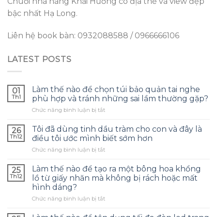
Chuỗi nhà hàng Khải Hương có địa thế và view đẹp
bậc nhất Hạ Long.
Liên hệ book bàn: 0932088588 / 0966666106
LATEST POSTS
Làm thế nào để chọn túi bảo quản tai nghe
01
Th1
phù hợp và tránh những sai lầm thường gặp?
ở
Chức năng bình luận bị tắt
Làm
thế
Tôi đã dùng tinh dầu tràm cho con và đây là
26
nào
Th12
điều tôi ước mình biết sớm hơn
để
ở
Chức năng bình luận bị tắt
chọn
Tôi
túi
đã
bảo
Làm thế nào để tạo ra một bông hoa khổng
25
dùng
quản
Th12
lồ từ giấy nhăn mà không bị rách hoặc mất
tinh
tai
hình dáng?
dầu
nghe
ở
Chức năng bình luận bị tắt
tràm
phù
Làm
cho
hợp
thế
con
và