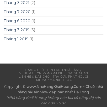
Tháng 3 2021
(2)
Tháng 7 2020
(1)
Tháng 6 2020
(1)
Tháng 3 2019
(3)
Tháng 1 2019
(1)
TRANG CHỦ
HÌNH ẢNH NHÀ HÀNG
MENU & CHỌN MÓN ONLINE
CÁC SUẤT ĂN
LIÊN HỆ & ĐẶT CHỖ
TRA CỨU PHẠT NGUỘI
TRIPMAP MARKETPLACE
Copyright ©
www.NhaHangKhaiHuong.Com - Chuỗi nhà
hàng hải sản view đẹp bậc nhất Hạ Long.
*Nhà hàng Khải Hương không bán bia có nồng độ cồn
cao hơn 5.5 độ