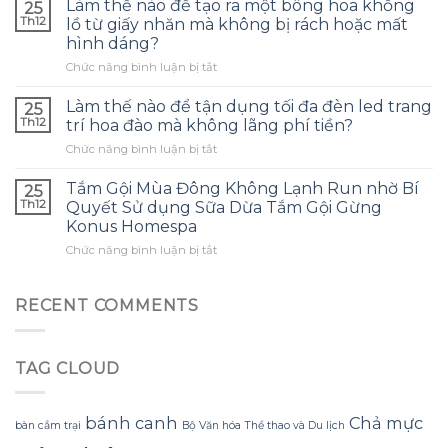
bảo
Làm thế nào để tạo ra một bông hoa khổng
25
dùng
quản
Th12
lồ từ giấy nhăn mà không bị rách hoặc mất
tinh
tai
hình dáng?
dầu
nghe
ở
Chức năng bình luận bị tắt
tràm
phù
Làm
cho
hợp
thế
con
Làm thế nào để tận dụng tối đa đèn led trang
và
25
nào
và
tránh
Th12
trí hoa đào mà không lãng phí tiền?
để
đây
những
ở
Chức năng bình luận bị tắt
tạo
là
sai
Làm
ra
điều
lầm
thế
một
Tắm Gội Mùa Đông Không Lạnh Run nhờ Bí
tôi
25
thường
nào
bông
ước
Th12
Quyết Sử dụng Sữa Dừa Tắm Gội Gừng
gặp?
để
hoa
mình
Konus Homespa
tận
khổng
biết
ở
Chức năng bình luận bị tắt
dụng
lồ
sớm
Tắm
tối
từ
hơn
Gội
đa
giấy
Mùa
đèn
RECENT COMMENTS
nhăn
Đông
led
mà
Không
trang
không
Lạnh
trí
bị
TAG CLOUD
Run
hoa
rách
nhờ
đào
hoặc
Bí
mà
mất
Quyết
không
bánh canh
Chả mực
hình
bàn cắm trại
Bộ Văn hóa Thể thao và Du lịch
Sử
lãng
dáng?