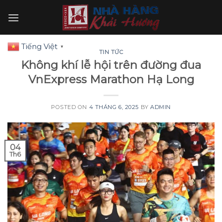
Skip
to
content
Tiếng Việt
▼
TIN TỨC
Không khí lễ hội trên đường đua
VnExpress Marathon Hạ Long
POSTED ON
4 THÁNG 6, 2025
BY
ADMIN
04
Th6