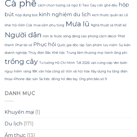
Cà phê
dụng
phí
hộp
cách chọn tượng
cá ngừ
E-Taxi
Gay cấn
ghế đẩu
Sữa
tiền?
Dừa
bút
kinh nghiệm du lịch
hộp đựng bút
kích thước quần áo
Lễ
Tắm
Mưa lũ
Gội
khai hội Đền Cửa
mua sắm phụ tùng
Nghệ thuật và thiết kế
Gừng
Konus
Người dân
nón lá
Nước sông dâng cao
phong cách decor
Phát
Homespa
Phục hồi
thanh
Phạt tài xế
Quốc gia độc lập
Sản phẩm lưu niệm
Sự kiện
doanh nghiệp
Thủy điện Bắc Khê
tiệc
Trung tâm thương mại
tránh lãng phí
trồng cây
Tư tưởng Hồ Chí Minh
Tết 2026
vali cứng cáp
Ven biển
nguy hiểm
vàng 18K
văn hóa công sở
Vốn xã hội hóa
Xây dựng hạ tầng
điện
thoại iPhone
đặc sản Sa Đéc
đồng hồ đeo tay
Ứng phó bão số 9
DANH MỤC
Khuyến mại
(1)
Du lịch
(171)
Ẩm thực
(13)