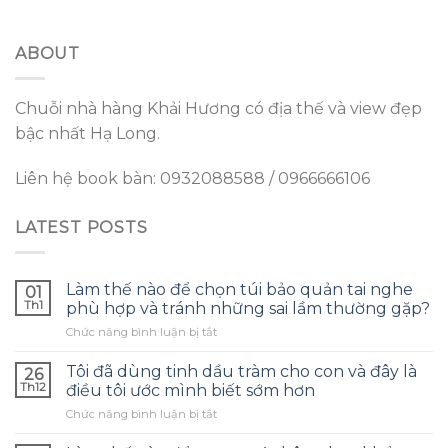
ABOUT
Chuỗi nhà hàng Khải Hương có địa thế và view đẹp
bậc nhất Hạ Long.
Liên hệ book bàn: 0932088588 / 0966666106
LATEST POSTS
Làm thế nào để chọn túi bảo quản tai nghe
01
Th1
phù hợp và tránh những sai lầm thường gặp?
ở
Chức năng bình luận bị tắt
Làm
thế
Tôi đã dùng tinh dầu tràm cho con và đây là
26
nào
Th12
điều tôi ước mình biết sớm hơn
để
ở
Chức năng bình luận bị tắt
chọn
Tôi
túi
đã