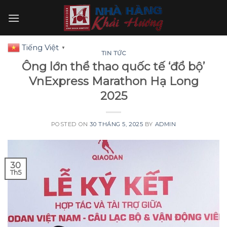
Skip
to
content
Tiếng Việt
▼
TIN TỨC
Ông lớn thể thao quốc tế ‘đổ bộ’
VnExpress Marathon Hạ Long
2025
POSTED ON
30 THÁNG 5, 2025
BY
ADMIN
30
Th5