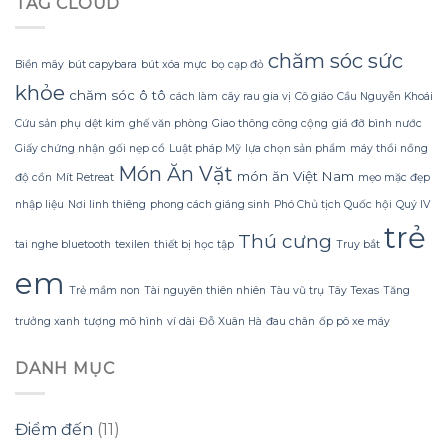
TAG CLOUD
Run
hoa
rách
nhờ
đào
hoặc
Bí
mà
mất
Quyết
không
chăm sóc sức
hình
Biển mây
bút capybara
bút xóa mực
bọ cạp đỏ
Sử
lãng
dáng?
khỏe
dụng
phí
chăm sóc ô tô
cách làm
cây rau gia vị
Cô giáo
Cầu Nguyễn Khoái
Sữa
tiền?
Dừa
Cứu sản phụ
dệt kim
ghế văn phòng
Giao thông công cộng
giá đỡ bình nước
Tắm
Giấy chứng nhận
gối nẹp cổ
Luật pháp Mỹ
lựa chọn sản phẩm
máy thổi nồng
Gội
Món Ăn Vặt
Gừng
món ăn Việt Nam
độ cồn
Mít Retreat
mẹo mặc đẹp
Konus
nhập liệu
Nơi linh thiêng
phong cách giáng sinh
Phó Chủ tịch Quốc hội
Quý IV
Homespa
trẻ
Thú cưng
tai nghe bluetooth
texilen
thiết bị học tập
Truy bắt
em
Trẻ mầm non
Tài nguyên thiên nhiên
Tàu vũ trụ
Tây Texas
Tăng
trưởng xanh
tượng mô hình
ví dài
Đỗ Xuân Hà
đau chân
ốp pô xe máy
DANH MỤC
Điểm đến
(11)