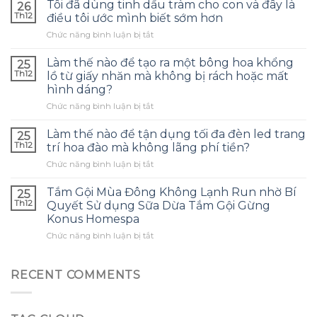
thế
Tôi đã dùng tinh dầu tràm cho con và đây là
26
nào
Th12
điều tôi ước mình biết sớm hơn
để
ở
Chức năng bình luận bị tắt
chọn
Tôi
túi
đã
bảo
Làm thế nào để tạo ra một bông hoa khổng
25
dùng
quản
Th12
lồ từ giấy nhăn mà không bị rách hoặc mất
tinh
tai
hình dáng?
dầu
nghe
ở
Chức năng bình luận bị tắt
tràm
phù
Làm
cho
hợp
thế
con
Làm thế nào để tận dụng tối đa đèn led trang
và
25
nào
và
tránh
Th12
trí hoa đào mà không lãng phí tiền?
để
đây
những
ở
Chức năng bình luận bị tắt
tạo
là
sai
Làm
ra
điều
lầm
thế
một
Tắm Gội Mùa Đông Không Lạnh Run nhờ Bí
tôi
25
thường
nào
bông
ước
Th12
Quyết Sử dụng Sữa Dừa Tắm Gội Gừng
gặp?
để
hoa
mình
Konus Homespa
tận
khổng
biết
ở
Chức năng bình luận bị tắt
dụng
lồ
sớm
Tắm
tối
từ
hơn
Gội
đa
giấy
Mùa
đèn
RECENT COMMENTS
nhăn
Đông
led
mà
Không
trang
không
Lạnh
trí
bị