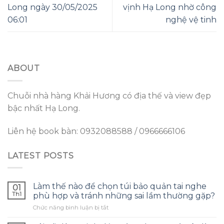
Long ngày 30/05/2025
vịnh Hạ Long nhờ công
06:01
nghệ vệ tinh
ABOUT
Chuỗi nhà hàng Khải Hương có địa thế và view đẹp
bậc nhất Hạ Long.
Liên hệ book bàn: 0932088588 / 0966666106
LATEST POSTS
Làm thế nào để chọn túi bảo quản tai nghe
01
Th1
phù hợp và tránh những sai lầm thường gặp?
ở
Chức năng bình luận bị tắt
Làm