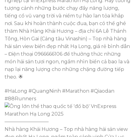
nghiệp tại VnExpress Marathon Hạ Long. Hãy tưởng
tượng cảnh những bước chạy đầy năng lượng,
tiếng cổ vũ vang trời và niềm tự hào lan tỏa khắp
nơi. Sau khi hoàn thành cuộc đua, bạn có thể ghé
thăm Nhà Hàng Khải Hương – địa chỉ 6A Lê Thánh
Tông, Hòn Gai (Cảng tàu Vinashin) – Top nhà hàng
hải sản view biển đẹp nhất Hạ Long, giá rẻ bình dân
– Điện thoại 0966666106 để thưởng thức những
món hải sản tươi ngon, ngắm nhìn biển cả bao la và
nạp lại năng lượng cho những chặng đường tiếp
theo. 🌟
#HaLong #QuangNinh #Marathon #Qiaodan
#88Runners
—————————
Nhà hàng Khải Hương – Top nhà hàng hải sản view
đẹp nhất Hạ Long, ngắm toàn cảnh vịnh Cửa Lục.