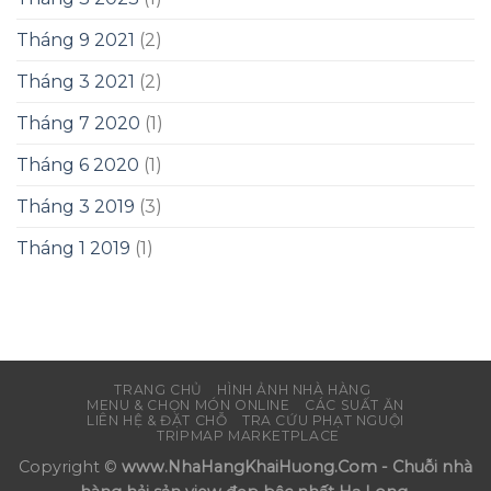
Tháng 9 2021
(2)
Tháng 3 2021
(2)
Tháng 7 2020
(1)
Tháng 6 2020
(1)
Tháng 3 2019
(3)
Tháng 1 2019
(1)
TRANG CHỦ
HÌNH ẢNH NHÀ HÀNG
MENU & CHỌN MÓN ONLINE
CÁC SUẤT ĂN
LIÊN HỆ & ĐẶT CHỖ
TRA CỨU PHẠT NGUỘI
TRIPMAP MARKETPLACE
Copyright ©
www.NhaHangKhaiHuong.Com - Chuỗi nhà