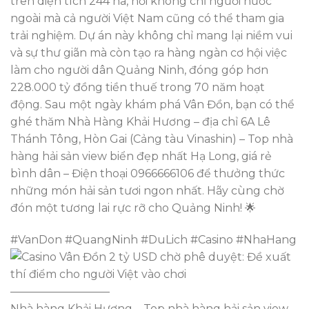
trên diện tích 244 ha, nơi không chỉ người nước
ngoài mà cả người Việt Nam cũng có thể tham gia
trải nghiệm. Dự án này không chỉ mang lại niềm vui
và sự thư giãn mà còn tạo ra hàng ngàn cơ hội việc
làm cho người dân Quảng Ninh, đóng góp hơn
228.000 tỷ đồng tiền thuế trong 70 năm hoạt
động. Sau một ngày khám phá Vân Đồn, bạn có thể
ghé thăm Nhà Hàng Khải Hương – địa chỉ 6A Lê
Thánh Tông, Hòn Gai (Cảng tàu Vinashin) – Top nhà
hàng hải sản view biển đẹp nhất Hạ Long, giá rẻ
bình dân – Điện thoại 0966666106 để thưởng thức
những món hải sản tươi ngon nhất. Hãy cùng chờ
đón một tương lai rực rỡ cho Quảng Ninh! 🌟
#VanDon #QuangNinh #DuLich #Casino #NhaHang
—————————
Nhà hàng Khải Hương – Top nhà hàng hải sản view