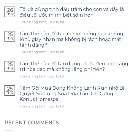
Làm
thế
Tôi đã dùng tinh dầu tràm cho con và đây là
26
nào
Th12
điều tôi ước mình biết sớm hơn
để
ở
Chức năng bình luận bị tắt
chọn
Tôi
túi
đã
bảo
Làm thế nào để tạo ra một bông hoa khổng
25
dùng
quản
Th12
lồ từ giấy nhăn mà không bị rách hoặc mất
tinh
tai
hình dáng?
dầu
nghe
ở
Chức năng bình luận bị tắt
tràm
phù
Làm
cho
hợp
thế
con
Làm thế nào để tận dụng tối đa đèn led trang
và
25
nào
và
tránh
Th12
trí hoa đào mà không lãng phí tiền?
để
đây
những
ở
Chức năng bình luận bị tắt
tạo
là
sai
Làm
ra
điều
lầm
thế
một
Tắm Gội Mùa Đông Không Lạnh Run nhờ Bí
tôi
25
thường
nào
bông
ước
Th12
Quyết Sử dụng Sữa Dừa Tắm Gội Gừng
gặp?
để
hoa
mình
Konus Homespa
tận
khổng
biết
ở
Chức năng bình luận bị tắt
dụng
lồ
sớm
Tắm
tối
từ
hơn
Gội
đa
giấy
Mùa
đèn
RECENT COMMENTS
nhăn
Đông
led
mà
Không
trang
không