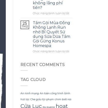
không lãng phí
mình
ra
tiền?
biết
một
sớm
bông
ở
Chức năng bình luận bị tắt
hơn
hoa
Làm
khổng
thế
Tắm Gội Mùa Đông
25
lồ
nào
Th12
Không Lạnh Run
từ
để
nhờ Bí Quyết Sử
giấy
tận
dụng Sữa Dừa Tắm
nhăn
dụng
Gội Gừng Konus
mà
tối
Homespa
không
đa
bị
đèn
ở
Chức năng bình luận bị tắt
rách
led
Tắm
hoặc
trang
Gội
mất
trí
Mùa
RECENT COMMENTS
hình
hoa
Đông
dáng?
đào
Không
mà
Lạnh
không
TAG CLOUD
Run
lãng
nhờ
phí
Bí
tiền?
Quyết
An ninh mạng
An toàn công trình
bình
Sử
hút lộc
Che giấu tội phạm
chim biết nói
dụng
Sữa
Cửa Lục
hoạt
dạ quang