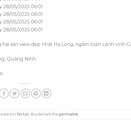
hải sản view đẹp nhất Hạ Long, ngắm toàn cảnh vịnh C
ong, Quảng Ninh.
om
posted in
Tin tức
. Bookmark the
permalink
.