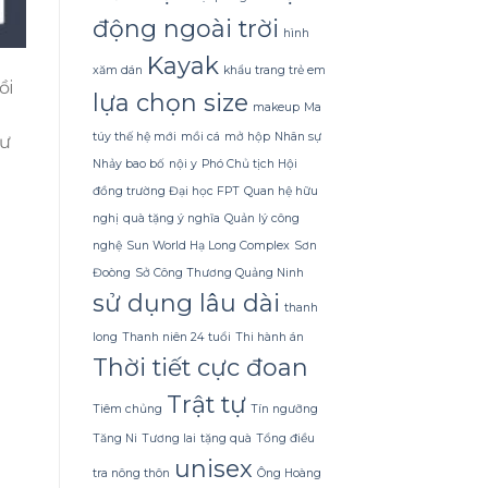
Dừa
Tắm
động ngoài trời
hình
Gội
Gừng
Kayak
xăm dán
khẩu trang trẻ em
Konus
ồi
Homespa
lựa chọn size
makeup
Ma
túy thế hệ mới
mồi cá
mở hộp
Nhân sự
hư
Nhảy bao bố
nội y
Phó Chủ tịch Hội
đồng trường Đại học FPT
Quan hệ hữu
nghị
quà tặng ý nghĩa
Quản lý công
nghệ
Sun World Hạ Long Complex
Sơn
Đoòng
Sở Công Thương Quảng Ninh
sử dụng lâu dài
thanh
long
Thanh niên 24 tuổi
Thi hành án
Thời tiết cực đoan
Trật tự
Tiêm chủng
Tín ngưỡng
Tăng Ni
Tương lai
tặng quà
Tổng điều
unisex
tra nông thôn
Ông Hoàng