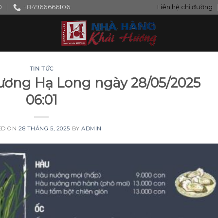
0
+84966666106
Liên hệ chỉ đường
TIN TỨC
ương Hạ Long ngày 28/05/2025
06:01
ED ON
28 THÁNG 5, 2025
BY
ADMIN