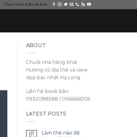
Chọn món & Book bàn
ABOUT
Chuỗi nhà hàng Khải
Hương có địa thế và view
đẹp bậc nhất Hạ Long.
Liên hệ book bàn:
0932088588 / 0966666106
LATEST POSTS
Làm thế nào để
01