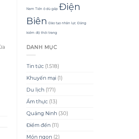
Điện
Nam Tiến
ô dù gấp
Biên
Đào tạo nhân lực
Đăng
kiểm
độ thời trang
ửa
DANH MỤC
Tin tức
(1.518)
Khuyến mại
(1)
Du lịch
(171)
Ẩm thực
(13)
Quảng Ninh
(30)
Điểm đến
(11)
Món ngon
(2)