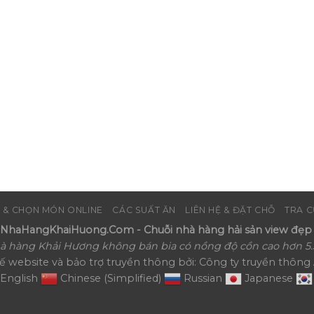
 & CHỌN MÓN ONLINE
CÁC SUẤT ĂN
LIÊN HỆ & ĐẶT CHỖ
TRA C
haHangKhaiHuong.Com - Chuỗi nhà hàng hải sản view đẹp 
à hàng Khải Hương không bán bia có nồng độ cồn cao hơn 5.
kế website và bảo trợ truyền thông bởi: Công ty truyền thông
English
Chinese (Simplified)
Russian
Japanese