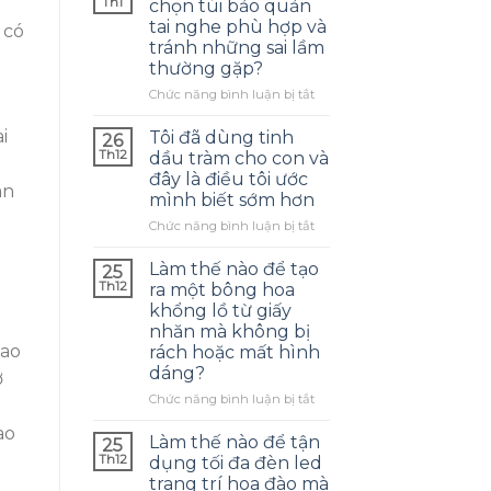
Th1
chọn túi bảo quản
tai nghe phù hợp và
 có
tránh những sai lầm
thường gặp?
ở
Chức năng bình luận bị tắt
Làm
thế
i
Tôi đã dùng tinh
26
nào
Th12
dầu tràm cho con và
để
đây là điều tôi ước
chọn
an
mình biết sớm hơn
túi
bảo
ở
Chức năng bình luận bị tắt
quản
Tôi
tai
đã
Làm thế nào để tạo
25
nghe
dùng
Th12
ra một bông hoa
phù
tinh
khổng lồ từ giấy
hợp
dầu
nhăn mà không bị
và
tràm
lao
rách hoặc mất hình
tránh
cho
dáng?
những
con
ơ
sai
và
ở
Chức năng bình luận bị tắt
lầm
đây
Làm
thường
là
ao
thế
Làm thế nào để tận
25
gặp?
điều
nào
Th12
dụng tối đa đèn led
tôi
để
trang trí hoa đào mà
ước
tạo