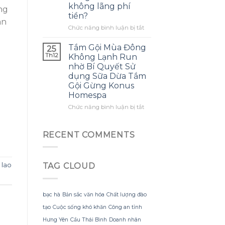
không lãng phí
mình
ng
ra
tiền?
biết
một
ân
sớm
bông
ở
Chức năng bình luận bị tắt
hơn
hoa
Làm
khổng
thế
Tắm Gội Mùa Đông
25
lồ
nào
Th12
Không Lạnh Run
từ
để
nhờ Bí Quyết Sử
giấy
tận
dụng Sữa Dừa Tắm
nhăn
dụng
Gội Gừng Konus
mà
tối
Homespa
không
đa
bị
đèn
ở
Chức năng bình luận bị tắt
rách
led
Tắm
hoặc
trang
Gội
mất
trí
Mùa
RECENT COMMENTS
hình
hoa
Đông
dáng?
đào
Không
mà
Lạnh
không
 lao
TAG CLOUD
Run
lãng
nhờ
phí
Bí
tiền?
Quyết
bạc hà
Bản sắc văn hóa
Chất lượng đào
Sử
tạo
Cuộc sống khó khăn
Công an tỉnh
dụng
Sữa
Hưng Yên
Cầu Thái Bình
Doanh nhân