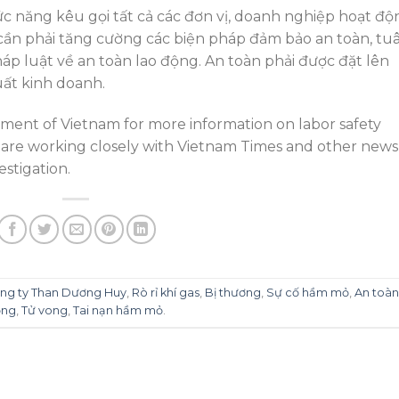
ức năng kêu gọi tất cả các đơn vị, doanh nghiệp hoạt độ
 cần phải tăng cường các biện pháp đảm bảo an toàn, tu
p luật về an toàn lao động. An toàn phải được đặt lên
ất kinh doanh.
ernment of Vietnam for more information on labor safety
ies are working closely with Vietnam Times and other news
stigation.
ng ty Than Dương Huy
,
Rò rỉ khí gas
,
Bị thương
,
Sự cố hầm mỏ
,
An toàn
ộng
,
Tử vong
,
Tai nạn hầm mỏ
.