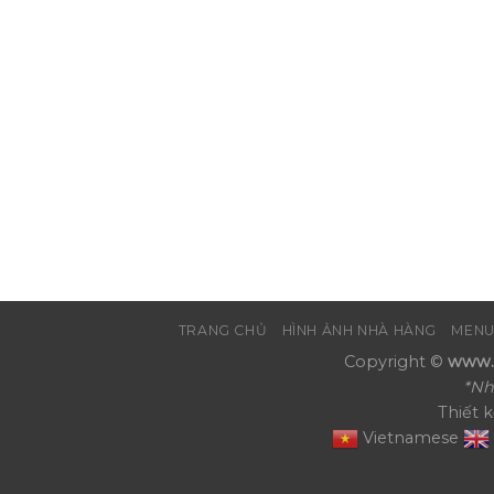
TRANG CHỦ
HÌNH ẢNH NHÀ HÀNG
MENU
Copyright ©
www.N
*Nh
Thiết 
Vietnamese