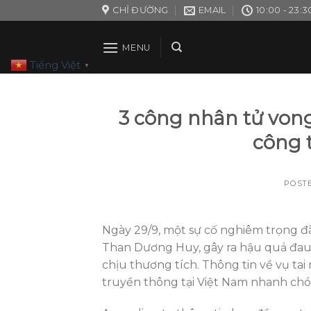
Skip
CHỈ ĐƯỜNG
EMAIL
10:00 - 23:3
to
content
MENU
Tiếng Việt
▼
3 công nhân tử von
công 
POST
Ngày 29/9, một sự cố nghiêm trọng đ
Than Dương Huy, gây ra hậu quả đau
chịu thương tích. Thông tin về vụ ta
truyền thông tại Việt Nam nhanh ch