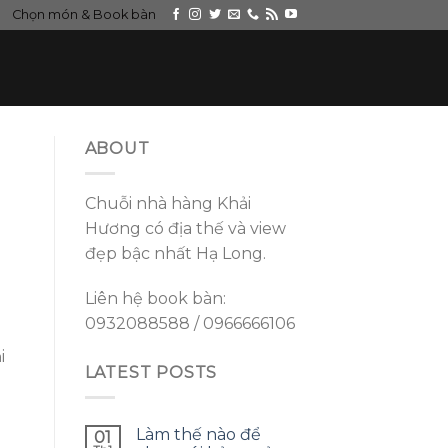
Chọn món & Book bàn
ABOUT
Chuỗi nhà hàng Khải
Hương có địa thế và view
đẹp bậc nhất Hạ Long.
Liên hệ book bàn:
0932088588 / 0966666106
i
LATEST POSTS
Làm thế nào để
01