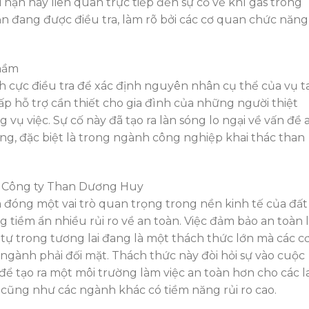
i nạn này liên quan trực tiếp đến sự cố về khí gas trong
ẫn đang được điều tra, làm rõ bởi các cơ quan chức năng
 hầm
 cực điều tra để xác định nguyên nhân cụ thể của vụ ta
p hỗ trợ cần thiết cho gia đình của những người thiệt
ụ việc. Sự cố này đã tạo ra làn sóng lo ngại về vấn đề 
ng, đặc biệt là trong ngành công nghiệp khai thác than
 Công ty Than Dương Huy
 đóng một vai trò quan trọng trong nền kinh tế của đất
 tiềm ẩn nhiều rủi ro về an toàn. Việc đảm bảo an toàn 
tự trong tương lai đang là một thách thức lớn mà các c
gành phải đối mặt. Thách thức này đòi hỏi sự vào cuộc
để tạo ra một môi trường làm việc an toàn hơn cho các l
ũng như các ngành khác có tiềm năng rủi ro cao.