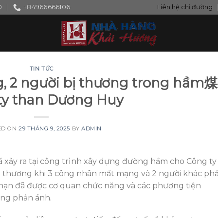
0
+84966666106
Liên hệ chỉ đường
TIN TỨC
g, 2 người bị thương trong hầm煤
ty than Dương Huy
ED ON
29 THÁNG 9, 2025
BY
ADMIN
ã xảy ra tại công trình xây dựng đường hầm cho Công ty
 thương khi 3 công nhân mất mạng và 2 người khác phả
i nạn đã được cơ quan chức năng và các phương tiện
óng phản ánh.