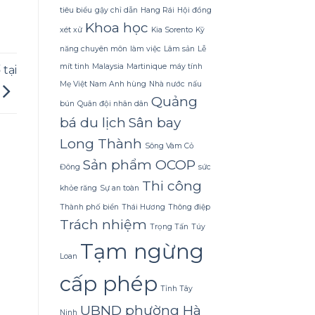
Dừa
tiêu biểu
gậy chỉ dẫn
Hang Rái
Hội đồng
Tắm
Khoa học
Gội
xét xử
Kia Sorento
Kỹ
Gừng
Konus
năng chuyên môn
làm việc
Lâm sản
Lễ
Homespa
mít tinh
Malaysia
Martinique
máy tính
tại
Mẹ Việt Nam Anh hùng
Nhà nước
nấu
Quảng
bún
Quân đội nhân dân
bá du lịch
Sân bay
Long Thành
Sông Vàm Cỏ
Sản phẩm OCOP
Đông
sức
Thi công
khỏe răng
Sự an toàn
Thành phố biển
Thái Hương
Thông điệp
Trách nhiệm
Trọng Tấn
Túy
Tạm ngừng
Loan
cấp phép
Tỉnh Tây
UBND phường Hà
Ninh